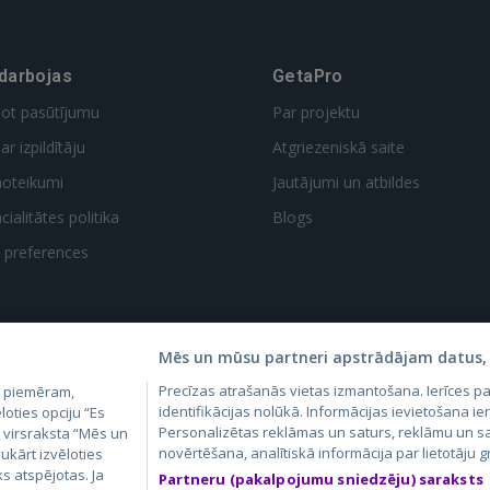
 darbojas
GetaPro
dot pasūtījumu
Par projektu
ar izpildītāju
Atgriezeniskā saite
noteikumi
Jautājumi un atbildes
ialitātes politika
Blogs
t preferences
Mēs un mūsu partneri apstrādājam datus, 
Precīzas atrašanās vietas izmantošana. Ierīces 
, piemēram,
4.lv
GetaPro.lv
Skelbiu.lt
Aruodas.lt
Kain
identifikācijas nolūkā. Informācijas ievietošana ier
loties opciju “Es
24.ee
GetaPro.ee
Autoplius.lt
CVbankas.lt
Pas
Personalizētas reklāmas un saturs, reklāmu un sa
m virsraksta “Mēs un
novērtēšana, analītiskā informācija par lietotāju
ukārt izvēloties
ks atspējotas. Ja
Partneru (pakalpojumu sniedzēju) saraksts