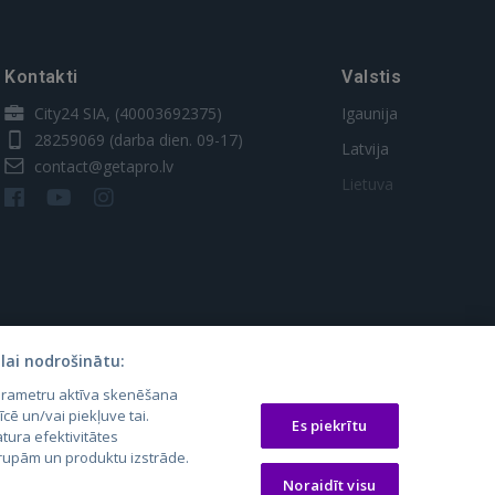
Kontakti
Valstis
City24 SIA, (40003692375)
Igaunija
28259069
(darba dien. 09-17)
Latvija
contact@getapro.lv
Lietuva
lai nodrošinātu:
parametru aktīva skenēšana
os.lt
auto24.ee
Osta.ee
īcē un/vai piekļuve tai.
Es piekrītu
laugos.lt
KV.ee
KuldneBörs.ee
tura efektivitātes
 grupām un produktu izstrāde.
Noraidīt visu