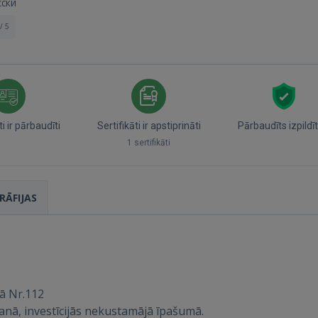
сски
/ 5
 ir pārbaudīti
Sertifikāti ir apstiprināti
Pārbaudīts izpildīt
1 sertifikāti
Ienākt
RĀFIJAS
ā Nr.112
IENĀKT
nā, investīcijās nekustamājā īpašumā.