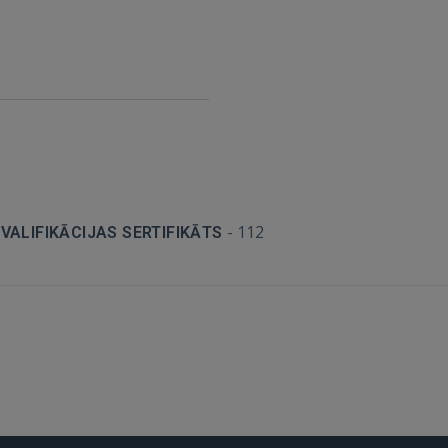
Aizmirsāt paroli?
Atcerēties?
FACEBOOK
GOOGLE
 Sign in with Apple
-
112
ALIFIKĀCIJAS SERTIFIKĀTS
Vēl neesat reģistrējies?
REĢISTRĀCIJA