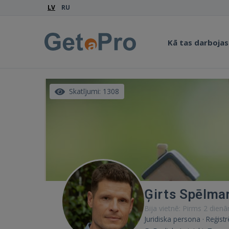
LV
RU
Kā tas darbojas
Skatījumi: 1308
Ģirts Spēlma
Bija vietnē: Pirms 2 dien
Juridiska persona · Reģist