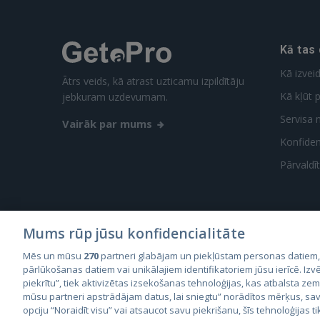
Kā tas
Kā izvei
Ātrs veids, kā atrast uzticamu izpildītāju
Kā kļūt p
jebkuram uzdevumam.
Servisa 
Vairāk par mums
Konfidenc
Pārvaldī
Mums rūp jūsu konfidencialitāte
Mēs un mūsu
270
partneri glabājam un piekļūstam personas datiem
City2
pārlūkošanas datiem vai unikālajiem identifikatoriem jūsu ierīcē. Izvē
City
piekrītu”, tiek aktivizētas izsekošanas tehnoloģijas, kas atbalsta ze
mūsu partneri apstrādājam datus, lai sniegtu” norādītos mērķus, sav
opciju “Noraidīt visu” vai atsaucot savu piekrišanu, šīs tehnoloģijas ti