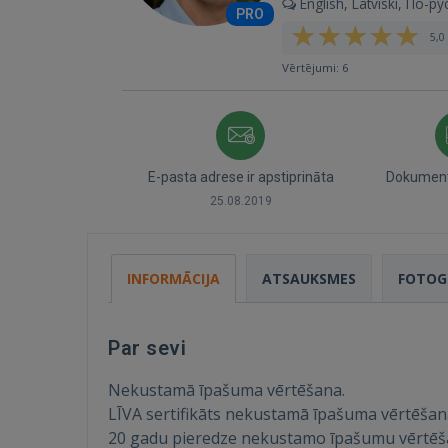
English, Latviski, По-ру
PRO
5,0 
Vērtējumi: 6
E-pasta adrese ir apstiprināta
Dokumenti
25.08.2019
INFORMĀCIJA
ATSAUKSMES
FOTOG
Par sevi
Nekustamā īpašuma vērtēšana.
LĪVA sertifikāts nekustamā īpašuma vērtēšan
20 gadu pieredze nekustamo īpašumu vērtēša