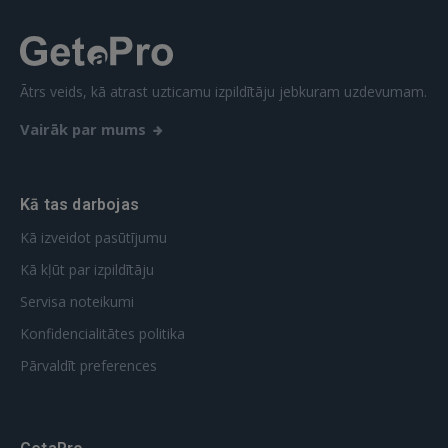
FACEBOOK
Ātrs veids, kā atrast uzticamu izpildītāju jebkuram uzdevumam.
GOOGLE
Vairāk par mums
 Sign in with Apple
Kā tas darbojas
Vēl neesat reģistrējies?
Kā izveidot pasūtījumu
REĢISTRĀCIJA
Kā kļūt par izpildītāju
Servisa noteikumi
Konfidencialitātes politika
Pārvaldīt preferences