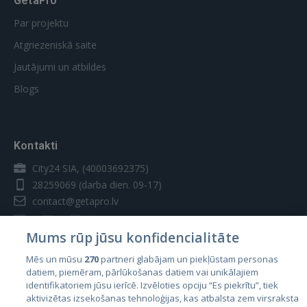
GetaPro
Par projektu
Atgriezeniskā saite
Jautājumi un atbildes
Blogs
Kontakti
City24 SIA, (40003692375)
28259069
(darba dien. 09-17)
contact@getapro.lv
Mums rūp jūsu konfidencialitāte
Mēs un mūsu
270
partneri glabājam un piekļūstam personas
datiem, piemēram, pārlūkošanas datiem vai unikālajiem
Valstis
identifikatoriem jūsu ierīcē. Izvēloties opciju “Es piekrītu”, tiek
aktivizētas izsekošanas tehnoloģijas, kas atbalsta zem virsraksta
Igaunija