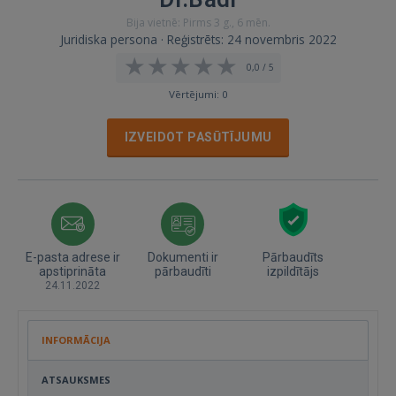
Bija vietnē: Pirms 3 g., 6 mēn.
Juridiska persona · Reģistrēts: 24 novembris 2022
0,0 / 5
Vērtējumi: 0
IZVEIDOT PASŪTĪJUMU
E-pasta adrese ir
Dokumenti ir
Pārbaudīts
apstiprināta
pārbaudīti
izpildītājs
24.11.2022
INFORMĀCIJA
ATSAUKSMES