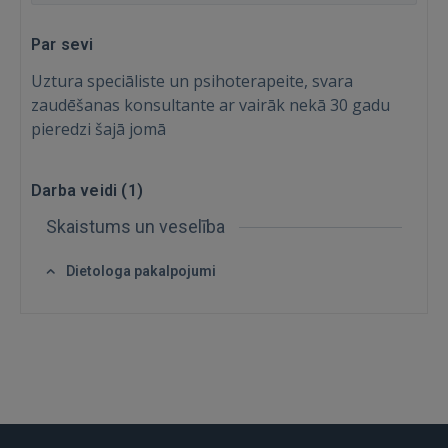
Par sevi
Uztura speciāliste un psihoterapeite, svara
zaudēšanas konsultante ar vairāk nekā 30 gadu
pieredzi šajā jomā
Darba veidi (
1
)
Skaistums un veselība
Ienākt
Dietologa pakalpojumi
IENĀKT
Aizmirsāt paroli?
Atcerēties?