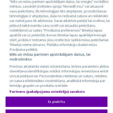
“Mēs un mūsu partneri apstrādājam datus, lai sniegtu” norādītos
Latvija
mērķus, savukārt izvēloties opciju “Noraidīt visu” vai atsaucot
savu piekrišanu, šīs tehnoloģijas tiks atspējotas. Ja izsekošanas
Lietuva
tehnoloģijas ir atspējotas, daļa no redzamā satura un reklāmām
var nebūt jums tik atbilstoša. Varat atkārtoti piekļūt šai izvēlnei, lai
jebkurā laikā mainītu savu izvēli vai atsauktu piekrišanu,
noklikšķinot uz saites “Privātuma preferences” tīmekļa lapas
apakšā vai uz peldošās ikonas tīmekļa lapas apakšējā kreisajā
stūrī, ja tāda ir redzama. Jūsu izvēle būs spēkā mūsu piekrišanas
Tīmekļa vietne ietvaros. Plašāku informāciju skatiet mūsu
Privātuma politikā.
Mēs un mūsu partneri apstrādājam datus, lai
nodrošinātu:
City24.lv
CVbankas.lt
Precīzas atrašanās vietas izmantošana. Ierīces parametru aktīva
City24.ee
Kainos.lt
skenēšana identifikācijas nolūkā. Informācijas ievietošana ierīcē
GetaPro.lv
Paslaugos.lt
un/vai piekļuve tai. Personalizētas reklāmas un saturs, reklāmu
GetaPro.ee
auto24.ee
un satura efektivitātes novērtēšana, analītiskā informācija par
lietotāju grupām un produktu izstrāde.
Skelbiu.lt
KV.ee
Partneru (pakalpojumu sniedzēju) saraksts
Autoplius.lt
Osta.ee
Aruodas.lt
KuldneBörs.ee
Es piekrītu