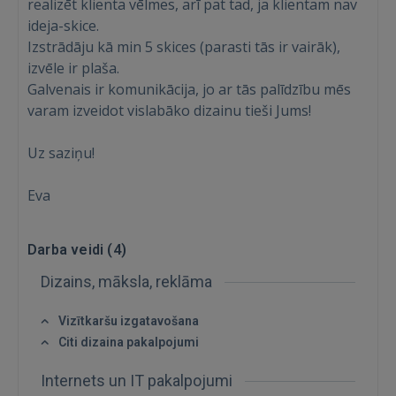
realizēt klienta vēlmes, arī pat tad, ja klientam nav
ideja-skice.
Izstrādāju kā min 5 skices (parasti tās ir vairāk),
izvēle ir plaša.
Galvenais ir komunikācija, jo ar tās palīdzību mēs
varam izveidot vislabāko dizainu tieši Jums!
Uz saziņu!
Ienākt
Eva
Darba veidi (
4
)
Dizains, māksla, reklāma
IENĀKT
Vizītkaršu izgatavošana
Citi dizaina pakalpojumi
Aizmirsāt paroli?
Atcerēties?
Internets un IT pakalpojumi