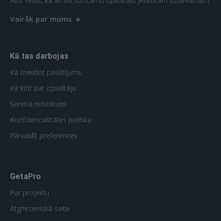
Ātrs veids, kā atrast uzticamu izpildītāju jebkuram uzdevumam.
Vairāk par mums
Kā tas darbojas
Kā izveidot pasūtījumu
Kā kļūt par izpildītāju
Servisa noteikumi
Konfidencialitātes politika
Pārvaldīt preferences
GetaPro
Par projektu
Atgriezeniskā saite