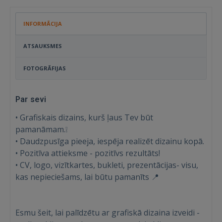
INFORMĀCIJA
ATSAUKSMES
FOTOGRĀFIJAS
Par sevi
• Grafiskais dizains, kurš ļaus Tev būt
pamanāmam.❕
• Daudzpusīga pieeja, iespēja realizēt dizainu kopā.
• Pozitīva attieksme - pozitīvs rezultāts!
• CV, logo, vizītkartes, bukleti, prezentācijas- visu,
kas nepieciešams, lai būtu pamanīts 📍
Esmu šeit, lai palīdzētu ar grafiskā dizaina izveidi -