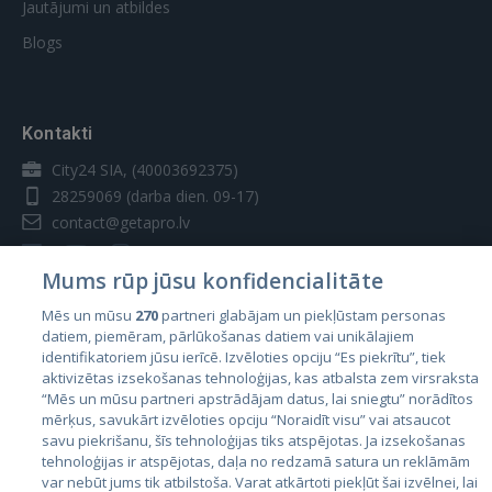
Jautājumi un atbildes
Blogs
Kontakti
City24 SIA, (40003692375)
28259069
(darba dien. 09-17)
contact@getapro.lv
Mums rūp jūsu konfidencialitāte
Mēs un mūsu
270
partneri glabājam un piekļūstam personas
datiem, piemēram, pārlūkošanas datiem vai unikālajiem
Valstis
identifikatoriem jūsu ierīcē. Izvēloties opciju “Es piekrītu”, tiek
aktivizētas izsekošanas tehnoloģijas, kas atbalsta zem virsraksta
Igaunija
“Mēs un mūsu partneri apstrādājam datus, lai sniegtu” norādītos
Latvija
mērķus, savukārt izvēloties opciju “Noraidīt visu” vai atsaucot
savu piekrišanu, šīs tehnoloģijas tiks atspējotas. Ja izsekošanas
Lietuva
tehnoloģijas ir atspējotas, daļa no redzamā satura un reklāmām
var nebūt jums tik atbilstoša. Varat atkārtoti piekļūt šai izvēlnei, lai