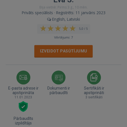
Bija vietnē: Pirms 3 g., 10 mēn.
Privāts speciālists · Reģistrēts: 11 janvāris 2023
English, Latviski
5,0 / 5
Vērtējumi: 7
IZVEIDOT PASŪTĪJUMU
E-pasta adrese ir
Dokumenti ir
Sertifikāti ir
apstiprināta
pārbaudīti
apstiprināti
11.01.2023
3 sertifikāti
Pārbaudīts
izpildītājs