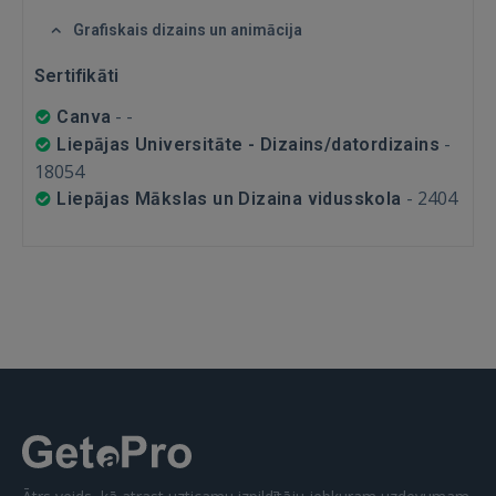
FACEBOOK
Grafiskais dizains un animācija
Sertifikāti
GOOGLE
-
-
Canva
-
 Sign in with Apple
Liepājas Universitāte - Dizains/datordizains
18054
-
2404
Vēl neesat reģistrējies?
Liepājas Mākslas un Dizaina vidusskola
REĢISTRĀCIJA