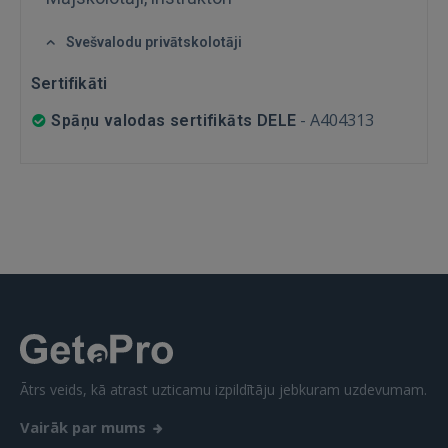
GOOGLE
Svešvalodu privātskolotāji
Sertifikāti
 Sign in with Apple
-
A404313
Spāņu valodas sertifikāts DELE
Vēl neesat reģistrējies?
REĢISTRĀCIJA
Ātrs veids, kā atrast uzticamu izpildītāju jebkuram uzdevumam.
Vairāk par mums