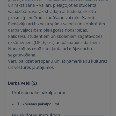
un rakstīšana – vai arī, pielāgojoties studenta
vajadzībām, vairāk strādāju ar kādu konkrētu
prasmi (piemēram, runāšanu vai rakstīšanu).
Piedāvāju arī biznesa spāņu valodu un konkrētām
darba vajadzībām pielāgotas nodarbības.
Palīdzēšu studentiem un skolēniem sagatavoties
Ienākt
eksāmeniem (DELE, u.c.) un pārbaudes darbiem.
Nodarbības cenā ir iekļauta arī mājasdarbu
sagatavošana.
Varu palīdzēt arī spāņu un latīņamerikāņu kultūras
un vēstures jautājumos.
Darba veidi (
2
)
IENĀKT
Profesionālie pakalpojumi
Aizmirsāt paroli?
Atcerēties?
Tulkošanas pakalpojumi
FACEBOOK
Mājskolotāji, instruktori