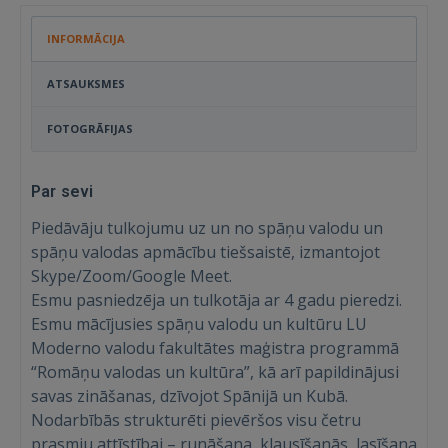
INFORMĀCIJA
ATSAUKSMES
FOTOGRĀFIJAS
Par sevi
Piedāvāju tulkojumu uz un no spāņu valodu un
spāņu valodas apmācību tiešsaistē, izmantojot
Skype/Zoom/Google Meet.
Esmu pasniedzēja un tulkotāja ar 4 gadu pieredzi.
Esmu mācījusies spāņu valodu un kultūru LU
Moderno valodu fakultātes maģistra programmā
“Romāņu valodas un kultūra”, kā arī papildinājusi
savas zināšanas, dzīvojot Spānijā un Kubā.
Nodarbībās strukturēti pievēršos visu četru
prasmju attīstībai – runāšana, klausīšanās, lasīšana