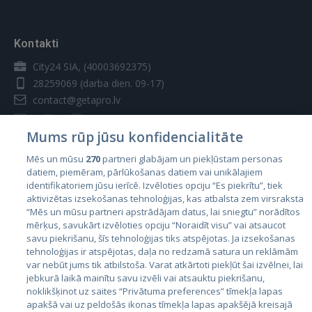
Kontakti
City24 SIA, (40003692375)
28259069
(darba dien. 09-17)
contact@getapro.lv
Mums rūp jūsu konfidencialitāte
Mēs un mūsu
270
partneri glabājam un piekļūstam personas
datiem, piemēram, pārlūkošanas datiem vai unikālajiem
Valstis
identifikatoriem jūsu ierīcē. Izvēloties opciju “Es piekrītu”, tiek
aktivizētas izsekošanas tehnoloģijas, kas atbalsta zem virsraksta
Igaunija
“Mēs un mūsu partneri apstrādājam datus, lai sniegtu” norādītos
Latvija
mērķus, savukārt izvēloties opciju “Noraidīt visu” vai atsaucot
savu piekrišanu, šīs tehnoloģijas tiks atspējotas. Ja izsekošanas
Lietuva
tehnoloģijas ir atspējotas, daļa no redzamā satura un reklāmām
var nebūt jums tik atbilstoša. Varat atkārtoti piekļūt šai izvēlnei, lai
jebkurā laikā mainītu savu izvēli vai atsauktu piekrišanu,
noklikšķinot uz saites “Privātuma preferences” tīmekļa lapas
apakšā vai uz peldošās ikonas tīmekļa lapas apakšējā kreisajā