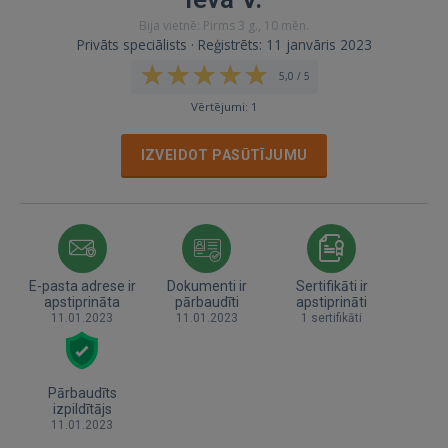
Bija vietnē: Pirms 3 g., 10 mēn.
Privāts speciālists · Reģistrēts: 11 janvāris 2023
5,0 / 5
Vērtējumi: 1
IZVEIDOT PASŪTĪJUMU
E-pasta adrese ir
Dokumenti ir
Sertifikāti ir
apstiprināta
pārbaudīti
apstiprināti
11.01.2023
11.01.2023
1 sertifikāti
Pārbaudīts
izpildītājs
11.01.2023