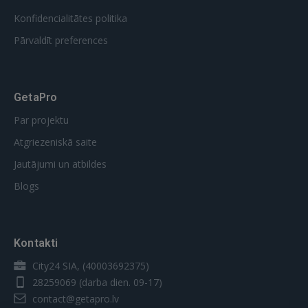
Konfidencialitātes politika
Pārvaldīt preferences
GetaPro
Par projektu
Atgriezeniskā saite
Jautājumi un atbildes
Blogs
Kontakti
City24 SIA, (40003692375)
28259069
(darba dien. 09-17)
contact@getapro.lv