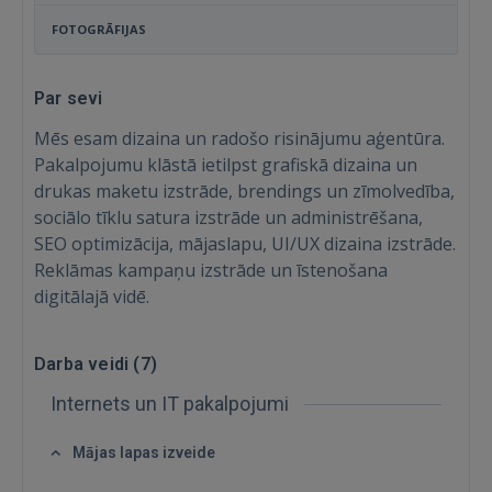
FOTOGRĀFIJAS
Par sevi
Mēs esam dizaina un radošo risinājumu aģentūra.
Pakalpojumu klāstā ietilpst grafiskā dizaina un
drukas maketu izstrāde, brendings un zīmolvedība,
sociālo tīklu satura izstrāde un administrēšana,
SEO optimizācija, mājaslapu, UI/UX dizaina izstrāde.
Reklāmas kampaņu izstrāde un īstenošana
digitālajā vidē.
Ienākt
Darba veidi (
7
)
Internets un IT pakalpojumi
Mājas lapas izveide