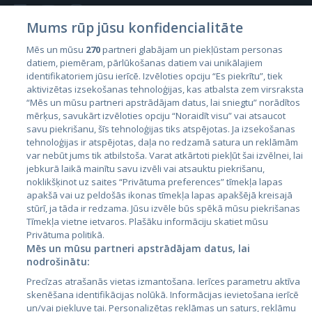
Mums rūp jūsu konfidencialitāte
Mēs un mūsu
270
partneri glabājam un piekļūstam personas
datiem, piemēram, pārlūkošanas datiem vai unikālajiem
Valstis
identifikatoriem jūsu ierīcē. Izvēloties opciju “Es piekrītu”, tiek
aktivizētas izsekošanas tehnoloģijas, kas atbalsta zem virsraksta
Igaunija
“Mēs un mūsu partneri apstrādājam datus, lai sniegtu” norādītos
Latvija
mērķus, savukārt izvēloties opciju “Noraidīt visu” vai atsaucot
savu piekrišanu, šīs tehnoloģijas tiks atspējotas. Ja izsekošanas
Lietuva
tehnoloģijas ir atspējotas, daļa no redzamā satura un reklāmām
var nebūt jums tik atbilstoša. Varat atkārtoti piekļūt šai izvēlnei, lai
jebkurā laikā mainītu savu izvēli vai atsauktu piekrišanu,
noklikšķinot uz saites “Privātuma preferences” tīmekļa lapas
apakšā vai uz peldošās ikonas tīmekļa lapas apakšējā kreisajā
stūrī, ja tāda ir redzama. Jūsu izvēle būs spēkā mūsu piekrišanas
Tīmekļa vietne ietvaros. Plašāku informāciju skatiet mūsu
Privātuma politikā.
Mēs un mūsu partneri apstrādājam datus, lai
nodrošinātu:
City24.lv
CVbankas.lt
Precīzas atrašanās vietas izmantošana. Ierīces parametru aktīva
City24.ee
Kainos.lt
skenēšana identifikācijas nolūkā. Informācijas ievietošana ierīcē
GetaPro.lv
Paslaugos.lt
un/vai piekļuve tai. Personalizētas reklāmas un saturs, reklāmu