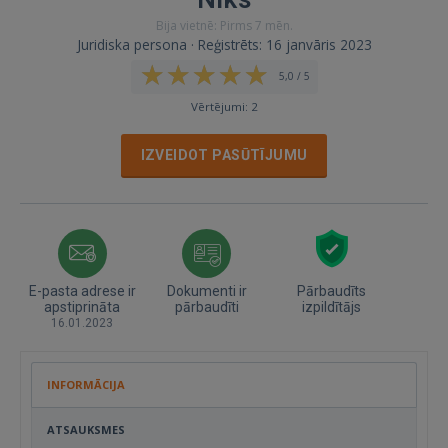
Bija vietnē: Pirms 7 mēn.
Juridiska persona · Reģistrēts: 16 janvāris 2023
5,0 / 5
Vērtējumi: 2
IZVEIDOT PASŪTĪJUMU
E-pasta adrese ir
Dokumenti ir
Pārbaudīts
apstiprināta
pārbaudīti
izpildītājs
16.01.2023
INFORMĀCIJA
ATSAUKSMES