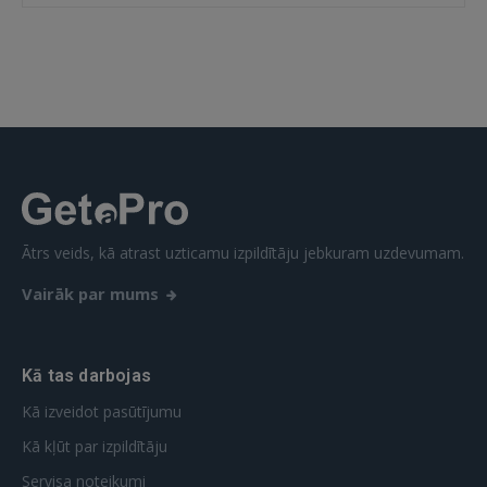
IENĀKT
Aizmirsāt paroli?
Atcerēties?
FACEBOOK
GOOGLE
Ātrs veids, kā atrast uzticamu izpildītāju jebkuram uzdevumam.
 Sign in with Apple
Vairāk par mums
Vēl neesat reģistrējies?
REĢISTRĀCIJA
Kā tas darbojas
Kā izveidot pasūtījumu
Kā kļūt par izpildītāju
Servisa noteikumi