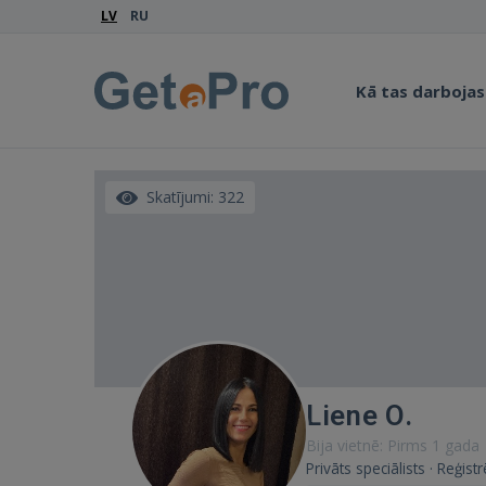
LV
RU
Kā tas darbojas
Skatījumi: 322
Liene O.
Bija vietnē: Pirms 1 gada
Privāts speciālists · Reģist