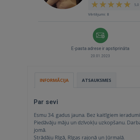
5,0 
Vērtējumi: 8
E-pasta adrese ir apstiprināta
20.01.2023
INFORMĀCIJA
ATSAUKSMES
Par sevi
Esmu 34. gadus jauna. Bez kaitīgiem ieradum
Piedāvāju māju un dzīvokļu uzkopšanu. Darba 
jomā.
Strādāju Rīgā, Rīgas rajonā un Jūrmalā.