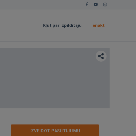
Kļūt par izpildītāju
Ienākt
IZVEIDOT PASŪTĪJUMU