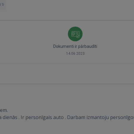
/ 5
Dokumenti ir pārbaudīti
14.06.2023
Ienākt
iem.
dienās . Ir personīgais auto . Darbam izmantoju personīgos
IENĀKT