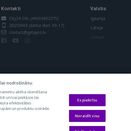
Kontakti
Valstis
City24 SIA, (40003692375)
Igaunija
28259069
(darba dien. 09-17)
Latvija
contact@getapro.lv
Lietuva
lai nodrošinātu:
parametru aktīva skenēšana
os.lt
auto24.ee
Osta.ee
īcē un/vai piekļuve tai.
Es piekrītu
tura efektivitātes
laugos.lt
KV.ee
KuldneBörs.ee
 grupām un produktu izstrāde.
Noraidīt visu