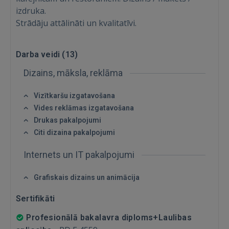
izdruka.
Strādāju attālināti un kvalitatīvi.
Ienākt
Darba veidi (
13
)
Dizains, māksla, reklāma
Vizītkaršu izgatavošana
Vides reklāmas izgatavošana
Drukas pakalpojumi
Citi dizaina pakalpojumi
IENĀKT
Internets un IT pakalpojumi
Aizmirsāt paroli?
Atcerēties?
Grafiskais dizains un animācija
FACEBOOK
Sertifikāti
Profesionālā bakalavra diploms+Laulibas
GOOGLE