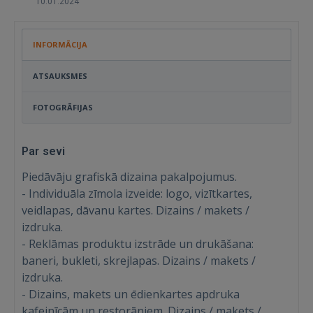
10.01.2024
INFORMĀCIJA
ATSAUKSMES
FOTOGRĀFIJAS
Par sevi
Piedāvāju grafiskā dizaina pakalpojumus.
- Individuāla zīmola izveide: logo, vizītkartes,
veidlapas, dāvanu kartes. Dizains / makets /
izdruka.
- Reklāmas produktu izstrāde un drukāšana:
baneri, bukleti, skrejlapas. Dizains / makets /
izdruka.
- Dizains, makets un ēdienkartes apdruka
kafejnīcām un restorāniem. Dizains / makets /