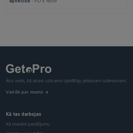
-
PD E 4559
aplieciba
 Sign in with Apple
Vēl neesat reģistrējies?
REĢISTRĀCIJA
Ātrs veids, kā atrast uzticamu izpildītāju jebkuram uzdevumam.
Vairāk par mums
Kā tas darbojas
Kā izveidot pasūtījumu