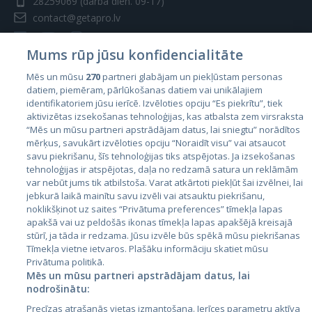
28259069
(darba dien. 09-17)
contact@getapro.lv
Mums rūp jūsu konfidencialitāte
Mēs un mūsu
270
partneri glabājam un piekļūstam personas
datiem, piemēram, pārlūkošanas datiem vai unikālajiem
Valstis
identifikatoriem jūsu ierīcē. Izvēloties opciju “Es piekrītu”, tiek
aktivizētas izsekošanas tehnoloģijas, kas atbalsta zem virsraksta
Igaunija
“Mēs un mūsu partneri apstrādājam datus, lai sniegtu” norādītos
Latvija
mērķus, savukārt izvēloties opciju “Noraidīt visu” vai atsaucot
savu piekrišanu, šīs tehnoloģijas tiks atspējotas. Ja izsekošanas
Lietuva
tehnoloģijas ir atspējotas, daļa no redzamā satura un reklāmām
var nebūt jums tik atbilstoša. Varat atkārtoti piekļūt šai izvēlnei, lai
jebkurā laikā mainītu savu izvēli vai atsauktu piekrišanu,
noklikšķinot uz saites “Privātuma preferences” tīmekļa lapas
apakšā vai uz peldošās ikonas tīmekļa lapas apakšējā kreisajā
stūrī, ja tāda ir redzama. Jūsu izvēle būs spēkā mūsu piekrišanas
Tīmekļa vietne ietvaros. Plašāku informāciju skatiet mūsu
Privātuma politikā.
Mēs un mūsu partneri apstrādājam datus, lai
nodrošinātu:
City24.lv
CVbankas.lt
Precīzas atrašanās vietas izmantošana. Ierīces parametru aktīva