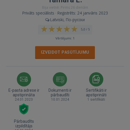
Bija vietnē: Pirms 26 dienām
Privāts speciālists · Reģistrēts: 24 janvāris 2023
Latviski, По-русски
5,0 / 5
Vērtējumi: 1
IZVEIDOT PASŪTĪJUMU
E-pasta adrese ir
Dokumenti ir
Sertifikāti ir
apstiprināta
pārbaudīti
apstiprināti
24.01.2023
10.01.2024
1 sertifikāti
Pārbaudīts
izpildītājs