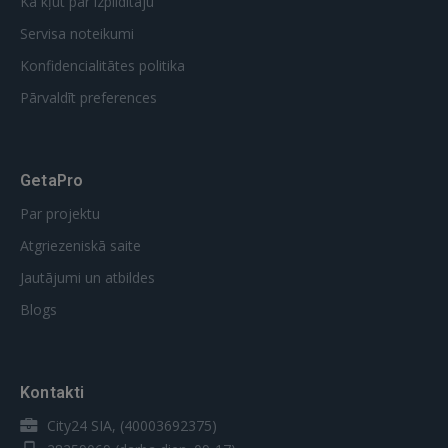
Kā kļūt par izpildītāju
Servisa noteikumi
Konfidencialitātes politika
Pārvaldīt preferences
GetaPro
Par projektu
Atgriezeniskā saite
Jautājumi un atbildes
Blogs
Kontakti
City24 SIA, (40003692375)