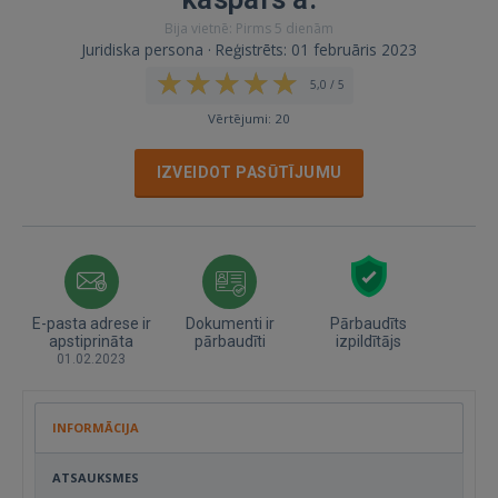
Bija vietnē: Pirms 5 dienām
Juridiska persona · Reģistrēts: 01 februāris 2023
5,0 / 5
Vērtējumi: 20
IZVEIDOT PASŪTĪJUMU
E-pasta adrese ir
Dokumenti ir
Pārbaudīts
apstiprināta
pārbaudīti
izpildītājs
01.02.2023
INFORMĀCIJA
ATSAUKSMES