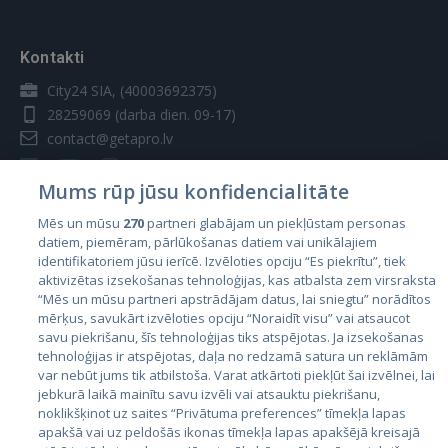
Kontakti
City24 SIA, (40003692375)
28259069
(darba dien. 09-17)
contact@getapro.lv
Mums rūp jūsu konfidencialitāte
Mēs un mūsu
270
partneri glabājam un piekļūstam personas
datiem, piemēram, pārlūkošanas datiem vai unikālajiem
Valstis
identifikatoriem jūsu ierīcē. Izvēloties opciju “Es piekrītu”, tiek
aktivizētas izsekošanas tehnoloģijas, kas atbalsta zem virsraksta
Igaunija
“Mēs un mūsu partneri apstrādājam datus, lai sniegtu” norādītos
Latvija
mērķus, savukārt izvēloties opciju “Noraidīt visu” vai atsaucot
savu piekrišanu, šīs tehnoloģijas tiks atspējotas. Ja izsekošanas
Lietuva
tehnoloģijas ir atspējotas, daļa no redzamā satura un reklāmām
var nebūt jums tik atbilstoša. Varat atkārtoti piekļūt šai izvēlnei, lai
jebkurā laikā mainītu savu izvēli vai atsauktu piekrišanu,
noklikšķinot uz saites “Privātuma preferences” tīmekļa lapas
apakšā vai uz peldošās ikonas tīmekļa lapas apakšējā kreisajā