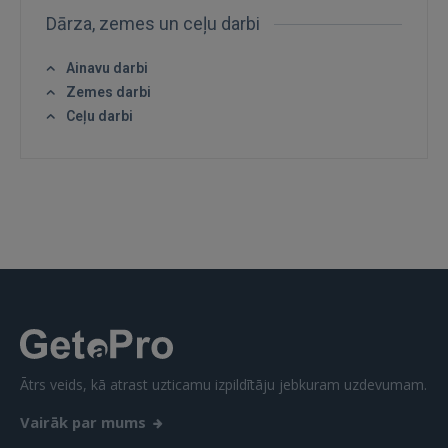
Dārza, zemes un ceļu darbi
Ainavu darbi
Zemes darbi
IENĀKT
Ceļu darbi
Aizmirsāt paroli?
Atcerēties?
FACEBOOK
GOOGLE
 Sign in with Apple
Vēl neesat reģistrējies?
Ātrs veids, kā atrast uzticamu izpildītāju jebkuram uzdevumam.
REĢISTRĀCIJA
Vairāk par mums