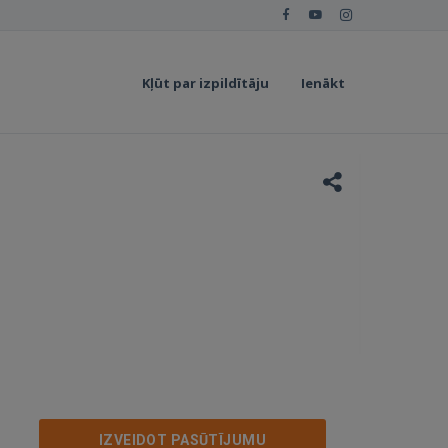
Kļūt par izpildītāju
Ienākt
IZVEIDOT PASŪTĪJUMU