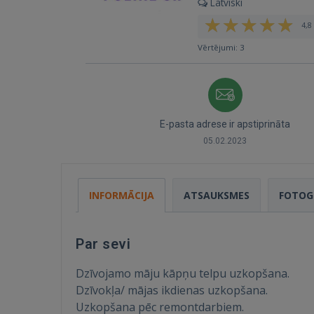
Latviski
4,8 
Vērtējumi: 3
E-pasta adrese ir apstiprināta
05.02.2023
INFORMĀCIJA
ATSAUKSMES
FOTOG
Par sevi
Dzīvojamo māju kāpņu telpu uzkopšana.
Dzīvokļa/ mājas ikdienas uzkopšana.
Uzkopšana pēc remontdarbiem.