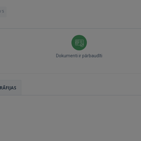
/ 5
Dokumenti ir pārbaudīti
Ienākt
RĀFIJAS
IENĀKT