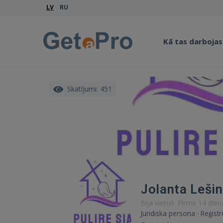
LV
RU
Kā tas darbojas
Skatījumi: 451
Jolanta Leši
Bija vietnē: Pirms 14 die
Juridiska persona · Reģist