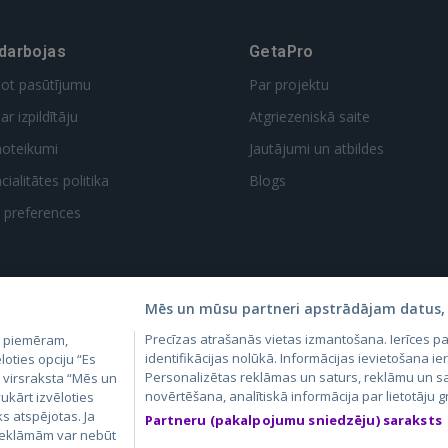
 darbojas
GetaPro
dot pasūtījumu
Par projektu
ar izpildītāju
Atgriezeniskā saite
noteikumi
Jautājumi un atbildes
ialitātes politika
Blogs
t preferences
Mēs un mūsu partneri apstrādājam datus, 
Precīzas atrašanās vietas izmantošana. Ierīces 
, piemēram,
4.lv
GetaPro.lv
Skelbiu.lt
Aruodas.lt
Kain
identifikācijas nolūkā. Informācijas ievietošana ier
loties opciju “Es
24.ee
GetaPro.ee
Autoplius.lt
CVbankas.lt
Pas
Personalizētas reklāmas un saturs, reklāmu un sa
m virsraksta “Mēs un
novērtēšana, analītiskā informācija par lietotāju
ukārt izvēloties
ks atspējotas. Ja
Partneru (pakalpojumu sniedzēju) saraksts
 reklāmām var nebūt