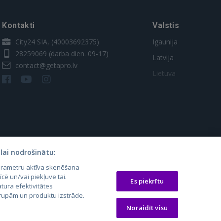
Kontakti
Valstis
City24 SIA, (40003692375)
Igaunija
28259069
(darba dien. 09-17)
Latvija
contact@getapro.lv
Lietuva
lai nodrošinātu:
parametru aktīva skenēšana
os.lt
auto24.ee
Osta.ee
īcē un/vai piekļuve tai.
Es piekrītu
laugos.lt
KV.ee
KuldneBörs.ee
tura efektivitātes
 grupām un produktu izstrāde.
Noraidīt visu