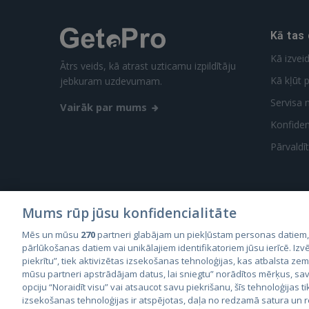
Kā tas
Kā izvei
Ātrs veids, kā atrast uzticamu izpildītāju
Kā kļūt p
jebkuram uzdevumam.
Servisa 
Vairāk par mums
Konfidenc
Pārvaldī
Mums rūp jūsu konfidencialitāte
Mēs un mūsu
270
partneri glabājam un piekļūstam personas datiem
City2
pārlūkošanas datiem vai unikālajiem identifikatoriem jūsu ierīcē. Izvē
City
piekrītu”, tiek aktivizētas izsekošanas tehnoloģijas, kas atbalsta ze
mūsu partneri apstrādājam datus, lai sniegtu” norādītos mērķus, sav
opciju “Noraidīt visu” vai atsaucot savu piekrišanu, šīs tehnoloģijas ti
izsekošanas tehnoloģijas ir atspējotas, daļa no redzamā satura un