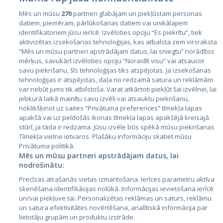
Mēs un mūsu
270
partneri glabājam un piekļūstam personas
datiem, piemēram, pārlūkošanas datiem vai unikālajiem
Valstis
identifikatoriem jūsu ierīcē. Izvēloties opciju “Es piekrītu”, tiek
aktivizētas izsekošanas tehnoloģijas, kas atbalsta zem virsraksta
Igaunija
“Mēs un mūsu partneri apstrādājam datus, lai sniegtu” norādītos
Latvija
mērķus, savukārt izvēloties opciju “Noraidīt visu” vai atsaucot
savu piekrišanu, šīs tehnoloģijas tiks atspējotas. Ja izsekošanas
Lietuva
tehnoloģijas ir atspējotas, daļa no redzamā satura un reklāmām
var nebūt jums tik atbilstoša. Varat atkārtoti piekļūt šai izvēlnei, lai
jebkurā laikā mainītu savu izvēli vai atsauktu piekrišanu,
noklikšķinot uz saites “Privātuma preferences” tīmekļa lapas
apakšā vai uz peldošās ikonas tīmekļa lapas apakšējā kreisajā
stūrī, ja tāda ir redzama. Jūsu izvēle būs spēkā mūsu piekrišanas
Tīmekļa vietne ietvaros. Plašāku informāciju skatiet mūsu
Privātuma politikā.
Mēs un mūsu partneri apstrādājam datus, lai
nodrošinātu:
City24.lv
CVbankas.lt
Precīzas atrašanās vietas izmantošana. Ierīces parametru aktīva
City24.ee
Kainos.lt
skenēšana identifikācijas nolūkā. Informācijas ievietošana ierīcē
GetaPro.lv
Paslaugos.lt
un/vai piekļuve tai. Personalizētas reklāmas un saturs, reklāmu
GetaPro.ee
auto24.ee
un satura efektivitātes novērtēšana, analītiskā informācija par
lietotāju grupām un produktu izstrāde.
Skelbiu.lt
KV.ee