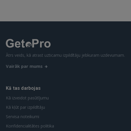
Aizmirsāt paroli?
Atcerēties?
FACEBOOK
GOOGLE
Ātrs veids, kā atrast uzticamu izpildītāju jebkuram uzdevumam.
 Sign in with Apple
Vairāk par mums
Vēl neesat reģistrējies?
Kā tas darbojas
REĢISTRĀCIJA
Kā izveidot pasūtījumu
Kā kļūt par izpildītāju
Servisa noteikumi
Konfidencialitātes politika