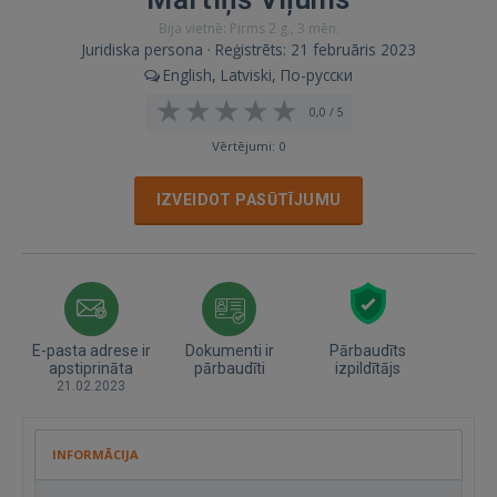
Bija vietnē: Pirms 2 g., 3 mēn.
Juridiska persona · Reģistrēts: 21 februāris 2023
English, Latviski, По-русски
0,0 / 5
Vērtējumi: 0
IZVEIDOT PASŪTĪJUMU
E-pasta adrese ir
Dokumenti ir
Pārbaudīts
apstiprināta
pārbaudīti
izpildītājs
21.02.2023
INFORMĀCIJA