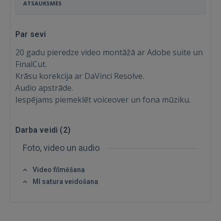
ATSAUKSMES
Par sevi
20 gadu pieredze video montāžā ar Adobe suite un
FinalCut.
Krāsu korekcija ar DaVinci Resolve.
Audio apstrāde.
Iespējams piemeklēt voiceover un fona mūziku.
Darba veidi (
2
)
Ienākt
Foto, video un audio
Video filmēšana
MI satura veidošana
IENĀKT