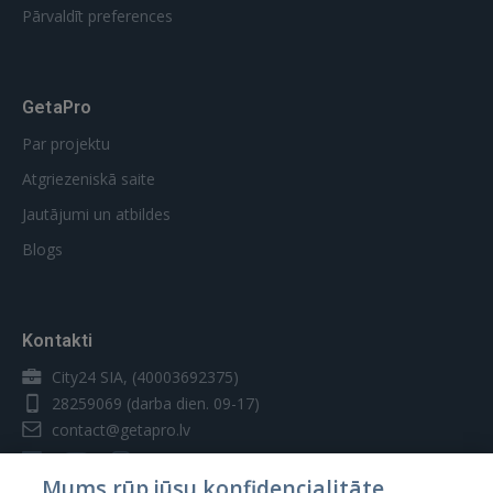
Pārvaldīt preferences
GetaPro
Par projektu
Atgriezeniskā saite
Jautājumi un atbildes
Blogs
Kontakti
City24 SIA, (40003692375)
28259069
(darba dien. 09-17)
contact@getapro.lv
Mums rūp jūsu konfidencialitāte