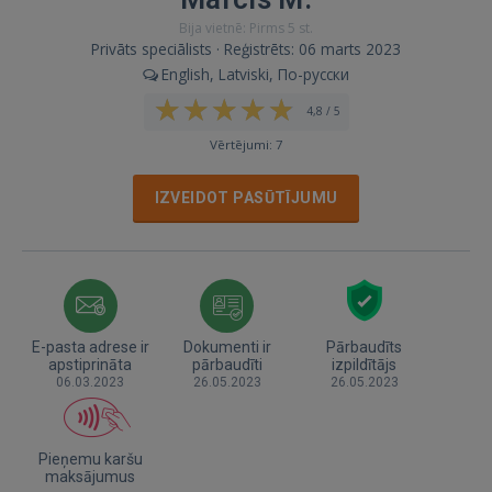
Bija vietnē: Pirms 5 st.
Privāts speciālists · Reģistrēts: 06 marts 2023
English, Latviski, По-русски
4,8 / 5
Vērtējumi: 7
IZVEIDOT PASŪTĪJUMU
E-pasta adrese ir
Dokumenti ir
Pārbaudīts
apstiprināta
pārbaudīti
izpildītājs
06.03.2023
26.05.2023
26.05.2023
Pieņemu karšu
maksājumus