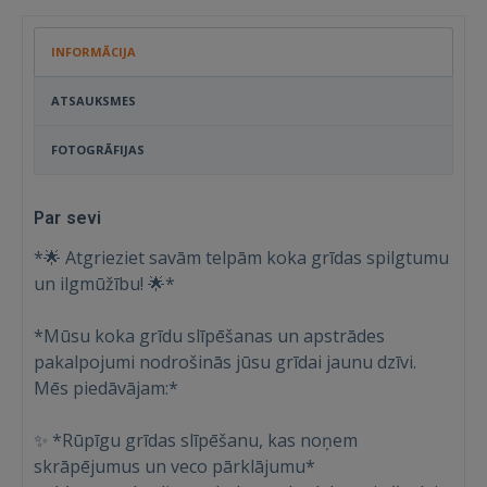
INFORMĀCIJA
ATSAUKSMES
FOTOGRĀFIJAS
Par sevi
*🌟 Atgrieziet savām telpām koka grīdas spilgtumu
un ilgmūžību! 🌟*
*Mūsu koka grīdu slīpēšanas un apstrādes
pakalpojumi nodrošinās jūsu grīdai jaunu dzīvi.
Mēs piedāvājam:*
✨ *Rūpīgu grīdas slīpēšanu, kas noņem
skrāpējumus un veco pārklājumu*