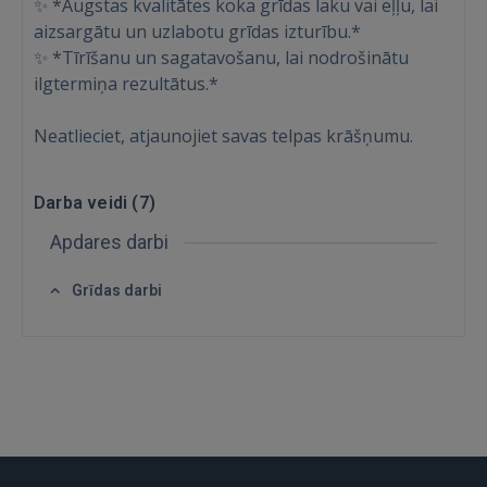
✨ *Augstas kvalitātes koka grīdas laku vai eļļu, lai
Ienākt
aizsargātu un uzlabotu grīdas izturību.*
✨ *Tīrīšanu un sagatavošanu, lai nodrošinātu
ilgtermiņa rezultātus.*
Neatlieciet, atjaunojiet savas telpas krāšņumu.
IENĀKT
Darba veidi (
7
)
Apdares darbi
Aizmirsāt paroli?
Atcerēties?
Grīdas darbi
FACEBOOK
GOOGLE
 Sign in with Apple
Vēl neesat reģistrējies?