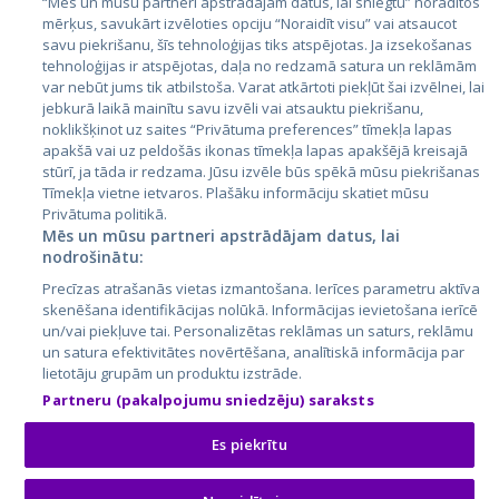
“Mēs un mūsu partneri apstrādājam datus, lai sniegtu” norādītos
Latvija
mērķus, savukārt izvēloties opciju “Noraidīt visu” vai atsaucot
savu piekrišanu, šīs tehnoloģijas tiks atspējotas. Ja izsekošanas
Lietuva
tehnoloģijas ir atspējotas, daļa no redzamā satura un reklāmām
var nebūt jums tik atbilstoša. Varat atkārtoti piekļūt šai izvēlnei, lai
jebkurā laikā mainītu savu izvēli vai atsauktu piekrišanu,
noklikšķinot uz saites “Privātuma preferences” tīmekļa lapas
apakšā vai uz peldošās ikonas tīmekļa lapas apakšējā kreisajā
stūrī, ja tāda ir redzama. Jūsu izvēle būs spēkā mūsu piekrišanas
Tīmekļa vietne ietvaros. Plašāku informāciju skatiet mūsu
Privātuma politikā.
Mēs un mūsu partneri apstrādājam datus, lai
nodrošinātu:
City24.lv
CVbankas.lt
Precīzas atrašanās vietas izmantošana. Ierīces parametru aktīva
City24.ee
Kainos.lt
skenēšana identifikācijas nolūkā. Informācijas ievietošana ierīcē
GetaPro.lv
Paslaugos.lt
un/vai piekļuve tai. Personalizētas reklāmas un saturs, reklāmu
GetaPro.ee
auto24.ee
un satura efektivitātes novērtēšana, analītiskā informācija par
lietotāju grupām un produktu izstrāde.
Skelbiu.lt
KV.ee
Partneru (pakalpojumu sniedzēju) saraksts
Autoplius.lt
Osta.ee
Aruodas.lt
KuldneBörs.ee
Es piekrītu