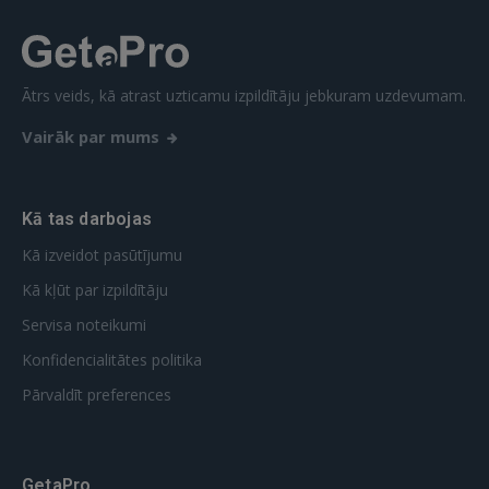
REĢISTRĀCIJA
Ātrs veids, kā atrast uzticamu izpildītāju jebkuram uzdevumam.
Vairāk par mums
Kā tas darbojas
Kā izveidot pasūtījumu
Kā kļūt par izpildītāju
Servisa noteikumi
Konfidencialitātes politika
Pārvaldīt preferences
GetaPro