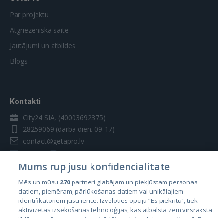
Par projektu
Atgriezeniskā saite
Jautājumi un atbildes
Blogs
Kontakti
City24 SIA, (40003692375)
28259069
(darba dien. 09-17)
contact@getapro.lv
Mums rūp jūsu konfidencialitāte
Mēs un mūsu
270
partneri glabājam un piekļūstam personas
datiem, piemēram, pārlūkošanas datiem vai unikālajiem
Valstis
identifikatoriem jūsu ierīcē. Izvēloties opciju “Es piekrītu”, tiek
aktivizētas izsekošanas tehnoloģijas, kas atbalsta zem virsraksta
Igaunija