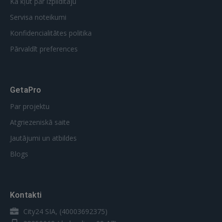
Kā kļūt par izpildītāju
Servisa noteikumi
Konfidencialitātes politika
Pārvaldīt preferences
GetaPro
Par projektu
Atgriezeniskā saite
Jautājumi un atbildes
Blogs
Kontakti
City24 SIA, (40003692375)