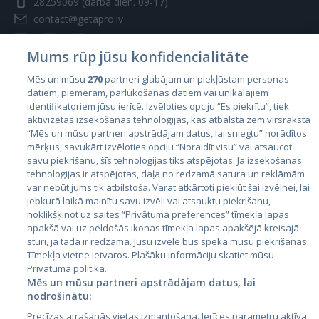
28259069
(darba dien. 09-17)
contact@getapro.lv
Mums rūp jūsu konfidencialitāte
Mēs un mūsu
270
partneri glabājam un piekļūstam personas
datiem, piemēram, pārlūkošanas datiem vai unikālajiem
Valstis
identifikatoriem jūsu ierīcē. Izvēloties opciju “Es piekrītu”, tiek
aktivizētas izsekošanas tehnoloģijas, kas atbalsta zem virsraksta
Igaunija
“Mēs un mūsu partneri apstrādājam datus, lai sniegtu” norādītos
Latvija
mērķus, savukārt izvēloties opciju “Noraidīt visu” vai atsaucot
savu piekrišanu, šīs tehnoloģijas tiks atspējotas. Ja izsekošanas
Lietuva
tehnoloģijas ir atspējotas, daļa no redzamā satura un reklāmām
var nebūt jums tik atbilstoša. Varat atkārtoti piekļūt šai izvēlnei, lai
jebkurā laikā mainītu savu izvēli vai atsauktu piekrišanu,
noklikšķinot uz saites “Privātuma preferences” tīmekļa lapas
apakšā vai uz peldošās ikonas tīmekļa lapas apakšējā kreisajā
stūrī, ja tāda ir redzama. Jūsu izvēle būs spēkā mūsu piekrišanas
Tīmekļa vietne ietvaros. Plašāku informāciju skatiet mūsu
Privātuma politikā.
Mēs un mūsu partneri apstrādājam datus, lai
nodrošinātu:
City24.lv
CVbankas.lt
Precīzas atrašanās vietas izmantošana. Ierīces parametru aktīva