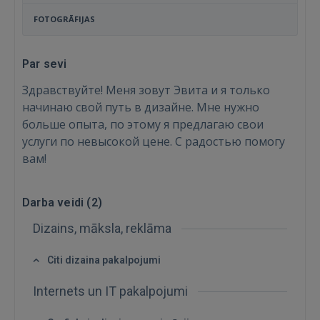
FOTOGRĀFIJAS
Par sevi
Здравствуйте! Меня зовут Эвита и я только
начинаю свой путь в дизайне. Мне нужно
больше опыта, по этому я предлагаю свои
услуги по невысокой цене. С радостью помогу
вам!
Darba veidi (
2
)
Dizains, māksla, reklāma
Ienākt
Citi dizaina pakalpojumi
Internets un IT pakalpojumi