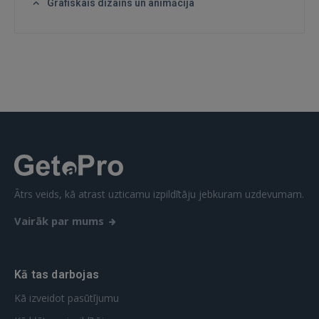
Grafiskais dizains un animācija
IENĀKT
Aizmirsāt paroli?
Atcerēties?
FACEBOOK
GOOGLE
 Sign in with Apple
Ātrs veids, kā atrast uzticamu izpildītāju jebkuram uzdevumam.
Vairāk par mums
Vēl neesat reģistrējies?
REĢISTRĀCIJA
Kā tas darbojas
Kā izveidot pasūtījumu