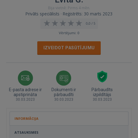
Bija vietnē: Pirms 4 mēn.
Privāts speciālists · Reģistrēts: 30 marts 2023
0,0 / 5
Vērtējumi: 0
IZVEIDOT PASŪTĪJUMU
E-pasta adrese ir
Dokumenti ir
Pārbaudīts
apstiprināta
pārbaudīti
izpildītājs
30.03.2023
30.03.2023
30.03.2023
INFORMĀCIJA
ATSAUKSMES