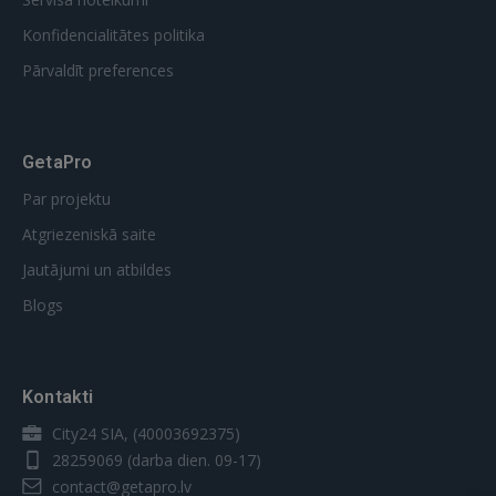
Konfidencialitātes politika
Pārvaldīt preferences
GetaPro
Par projektu
Atgriezeniskā saite
Jautājumi un atbildes
Blogs
Kontakti
City24 SIA, (40003692375)
28259069
(darba dien. 09-17)
contact@getapro.lv