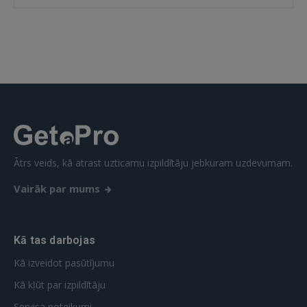
IENĀKT
Aizmirsāt paroli?
Atcerēties?
FACEBOOK
GOOGLE
Ātrs veids, kā atrast uzticamu izpildītāju jebkuram uzdevumam.
 Sign in with Apple
Vairāk par mums
Vēl neesat reģistrējies?
REĢISTRĀCIJA
Kā tas darbojas
Kā izveidot pasūtījumu
Kā kļūt par izpildītāju
Servisa noteikumi