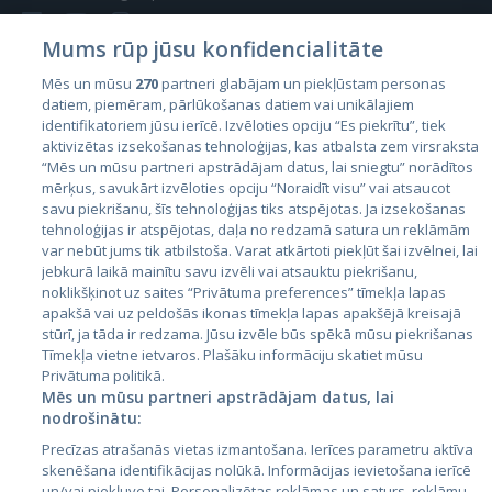
Mums rūp jūsu konfidencialitāte
Mēs un mūsu
270
partneri glabājam un piekļūstam personas
datiem, piemēram, pārlūkošanas datiem vai unikālajiem
Valstis
identifikatoriem jūsu ierīcē. Izvēloties opciju “Es piekrītu”, tiek
aktivizētas izsekošanas tehnoloģijas, kas atbalsta zem virsraksta
Igaunija
“Mēs un mūsu partneri apstrādājam datus, lai sniegtu” norādītos
Latvija
mērķus, savukārt izvēloties opciju “Noraidīt visu” vai atsaucot
savu piekrišanu, šīs tehnoloģijas tiks atspējotas. Ja izsekošanas
Lietuva
tehnoloģijas ir atspējotas, daļa no redzamā satura un reklāmām
var nebūt jums tik atbilstoša. Varat atkārtoti piekļūt šai izvēlnei, lai
jebkurā laikā mainītu savu izvēli vai atsauktu piekrišanu,
noklikšķinot uz saites “Privātuma preferences” tīmekļa lapas
apakšā vai uz peldošās ikonas tīmekļa lapas apakšējā kreisajā
stūrī, ja tāda ir redzama. Jūsu izvēle būs spēkā mūsu piekrišanas
Tīmekļa vietne ietvaros. Plašāku informāciju skatiet mūsu
Privātuma politikā.
Mēs un mūsu partneri apstrādājam datus, lai
nodrošinātu:
City24.lv
CVbankas.lt
Precīzas atrašanās vietas izmantošana. Ierīces parametru aktīva
City24.ee
Kainos.lt
skenēšana identifikācijas nolūkā. Informācijas ievietošana ierīcē
GetaPro.lv
Paslaugos.lt
un/vai piekļuve tai. Personalizētas reklāmas un saturs, reklāmu