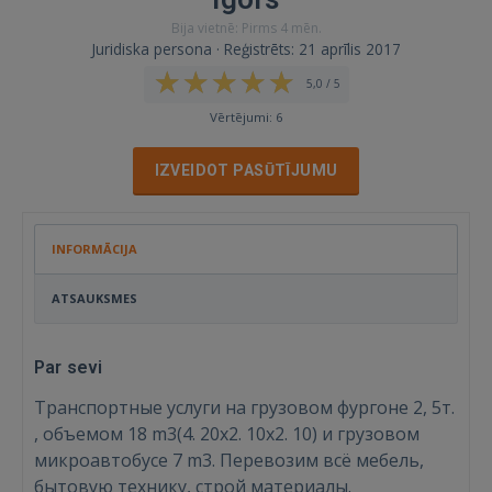
Bija vietnē: Pirms 4 mēn.
Juridiska persona · Reģistrēts: 21 aprīlis 2017
5,0 / 5
Vērtējumi: 6
IZVEIDOT PASŪTĪJUMU
INFORMĀCIJA
ATSAUKSMES
Par sevi
Транспортные услуги на грузовом фургоне 2, 5т.
, объемом 18 m3(4. 20x2. 10x2. 10) и грузовом
микроавтобусе 7 m3. Перевозим всё мебель,
бытовую технику, строй материалы.