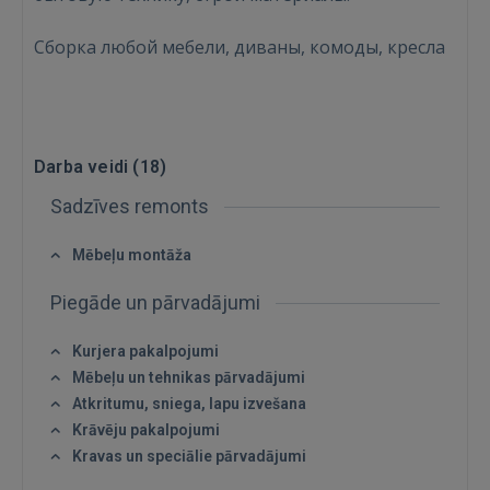
Сборка любой мебели, диваны, комоды, кресла
Darba veidi (
18
)
Sadzīves remonts
Mēbeļu montāža
Piegāde un pārvadājumi
Ienākt
Kurjera pakalpojumi
Mēbeļu un tehnikas pārvadājumi
Atkritumu, sniega, lapu izvešana
Krāvēju pakalpojumi
Kravas un speciālie pārvadājumi