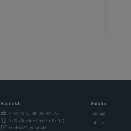
Kontakti
Valstis
City24 SIA, (40003692375)
Igaunija
28259069
(darba dien. 09-17)
Latvija
contact@getapro.lv