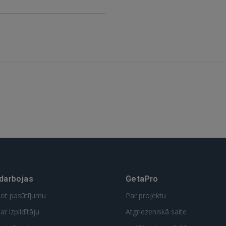
FACEBOOK
GOOGLE
 Sign in with Apple
Vēl neesat reģistrējies?
REĢISTRĀCIJA
 darbojas
GetaPro
dot pasūtījumu
Par projektu
ar izpildītāju
Atgriezeniskā saite