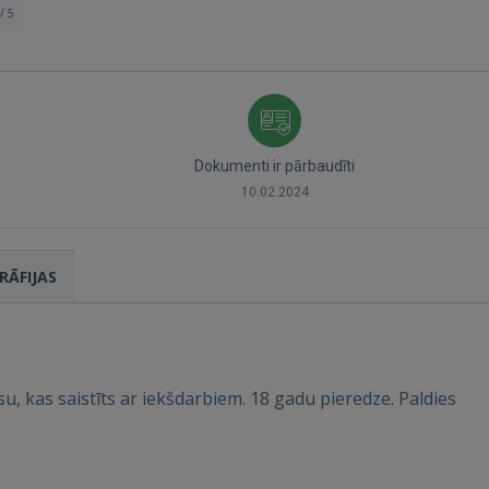
/ 5
Dokumenti ir pārbaudīti
Ienākt
10.02.2024
RĀFIJAS
IENĀKT
isu, kas saistīts ar iekšdarbiem. 18 gadu pieredze. Paldies
Aizmirsāt paroli?
Atcerēties?