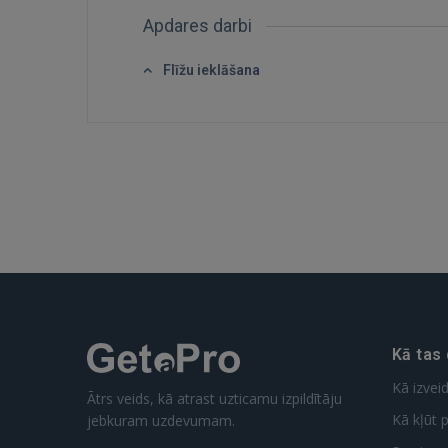
Apdares darbi
Flīžu ieklāšana
Kā tas
Kā izvei
Ātrs veids, kā atrast uzticamu izpildītāju
Kā kļūt p
jebkuram uzdevumam.