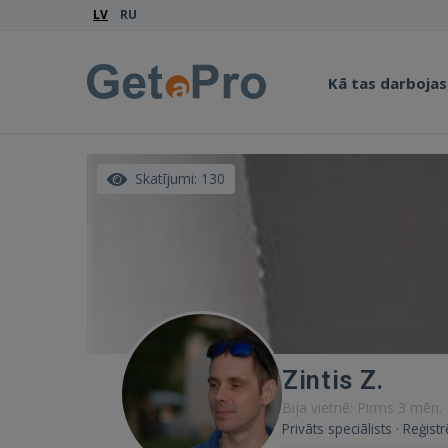
LV
RU
Kā tas darbojas
Skatījumi: 130
Zintis Z.
Bija vietnē: Pirms 3 mēn.
Privāts speciālists · Reģis