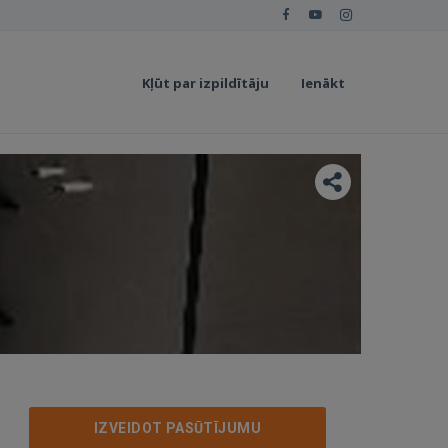
Kļūt par izpildītāju
Ienākt
IZVEIDOT PASŪTĪJUMU