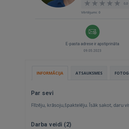
0,0 
Vērtējumi: 0
E-pasta adrese ir apstiprināta
09.05.2023
INFORMĀCIJA
ATSAUKSMES
FOTOG
Par sevi
Flīzēju, krāsoju,špaktelēju. Īsāk sakot, daru v
Darba veidi (
2
)