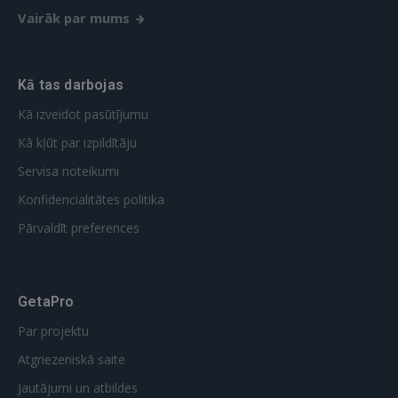
FACEBOOK
Vairāk par mums
GOOGLE
Kā tas darbojas
 Sign in with Apple
Kā izveidot pasūtījumu
Kā kļūt par izpildītāju
Vēl neesat reģistrējies?
Servisa noteikumi
REĢISTRĀCIJA
Konfidencialitātes politika
Pārvaldīt preferences
GetaPro
Par projektu
Atgriezeniskā saite
Jautājumi un atbildes