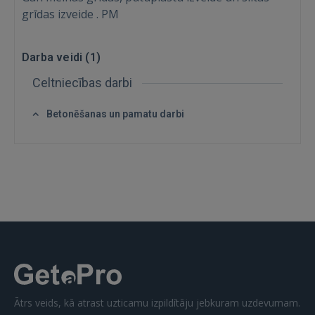
grīdas izveide . PM
Darba veidi (
1
)
Celtniecības darbi
Betonēšanas un pamatu darbi
Ienākt
IENĀKT
Aizmirsāt paroli?
Atcerēties?
Ātrs veids, kā atrast uzticamu izpildītāju jebkuram uzdevumam.