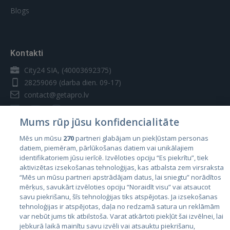
Blogs
Kontakti
City24 SIA, (40003692375)
28259069
(darba dien. 09-17)
contact@getapro.lv
Mums rūp jūsu konfidencialitāte
Mēs un mūsu
270
partneri glabājam un piekļūstam personas
datiem, piemēram, pārlūkošanas datiem vai unikālajiem
Valstis
identifikatoriem jūsu ierīcē. Izvēloties opciju “Es piekrītu”, tiek
aktivizētas izsekošanas tehnoloģijas, kas atbalsta zem virsraksta
Igaunija
“Mēs un mūsu partneri apstrādājam datus, lai sniegtu” norādītos
Latvija
mērķus, savukārt izvēloties opciju “Noraidīt visu” vai atsaucot
savu piekrišanu, šīs tehnoloģijas tiks atspējotas. Ja izsekošanas
Lietuva
tehnoloģijas ir atspējotas, daļa no redzamā satura un reklāmām
var nebūt jums tik atbilstoša. Varat atkārtoti piekļūt šai izvēlnei, lai
jebkurā laikā mainītu savu izvēli vai atsauktu piekrišanu,