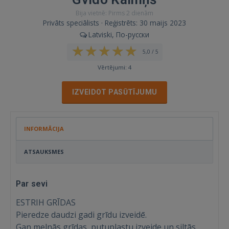
Bija vietnē: Pirms 2 dienām
Privāts speciālists · Reģistrēts: 30 maijs 2023
Latviski, По-русски
5,0 / 5
Vērtējumi: 4
IZVEIDOT PASŪTĪJUMU
INFORMĀCIJA
ATSAUKSMES
Par sevi
ESTRIH GRĪDAS
Pieredze daudzi gadi grīdu izveidē.
Gan melnās grīdas, putuplastu izveide un siltās