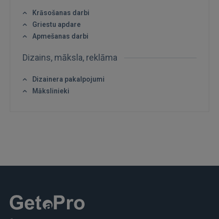
Krāsošanas darbi
Griestu apdare
Apmešanas darbi
Dizains, māksla, reklāma
IENĀKT
Dizainera pakalpojumi
Aizmirsāt paroli?
Atcerēties?
Mākslinieki
FACEBOOK
GOOGLE
 Sign in with Apple
Vēl neesat reģistrējies?
REĢISTRĀCIJA