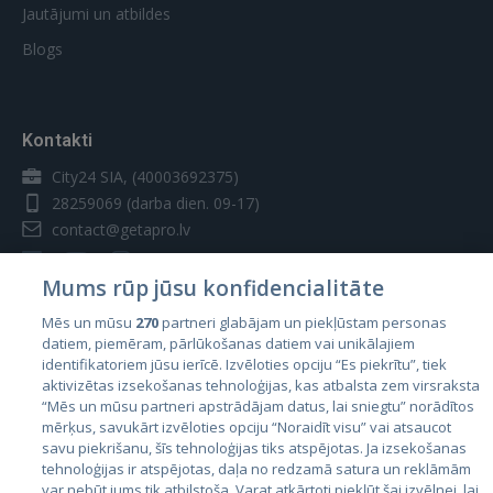
Jautājumi un atbildes
Blogs
Kontakti
City24 SIA, (40003692375)
28259069
(darba dien. 09-17)
contact@getapro.lv
Mums rūp jūsu konfidencialitāte
Mēs un mūsu
270
partneri glabājam un piekļūstam personas
datiem, piemēram, pārlūkošanas datiem vai unikālajiem
Valstis
identifikatoriem jūsu ierīcē. Izvēloties opciju “Es piekrītu”, tiek
aktivizētas izsekošanas tehnoloģijas, kas atbalsta zem virsraksta
Igaunija
“Mēs un mūsu partneri apstrādājam datus, lai sniegtu” norādītos
Latvija
mērķus, savukārt izvēloties opciju “Noraidīt visu” vai atsaucot
savu piekrišanu, šīs tehnoloģijas tiks atspējotas. Ja izsekošanas
Lietuva
tehnoloģijas ir atspējotas, daļa no redzamā satura un reklāmām
var nebūt jums tik atbilstoša. Varat atkārtoti piekļūt šai izvēlnei, lai