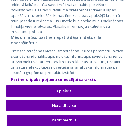
jebkurā laikā mainītu savu izvēli vai atsauktu piekrišanu,
noklikšķinot uz saites “Privātuma preferences” tīmekļa lapas
apakšā vai uz peldošās ikonas tīmekļa lapas apakšējā kreisajā
stūrī, ja tāda ir redzama. Jūsu izvēle būs spēkā mūsu piekrišanas
Tīmekļa vietne ietvaros. Plašāku informāciju skatiet mūsu
Privātuma politikā.
Mēs un mūsu partneri apstrādājam datus, lai
nodrošinātu:
City24.lv
CVbankas.lt
Precīzas atrašanās vietas izmantošana. Ierīces parametru aktīva
City24.ee
Kainos.lt
skenēšana identifikācijas nolūkā. Informācijas ievietošana ierīcē
GetaPro.lv
Paslaugos.lt
un/vai piekļuve tai. Personalizētas reklāmas un saturs, reklāmu
GetaPro.ee
auto24.ee
un satura efektivitātes novērtēšana, analītiskā informācija par
lietotāju grupām un produktu izstrāde.
Skelbiu.lt
KV.ee
Partneru (pakalpojumu sniedzēju) saraksts
Autoplius.lt
Osta.ee
Aruodas.lt
KuldneBörs.ee
Es piekrītu
Noraidīt visu
© 2026 GetaPro. Visas tiesības aizsargātas.
Rādīt mērķus