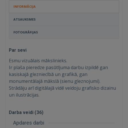
INFORMĀCIJA
ATSAUKSMES
FOTOGRĀFIJAS
Par sevi
Esmu vizuālais mākslinieks.
Ir plaša pieredze pasūtījuma darbu izpildē gan
kasiskajā glezniecībā un grafikā, gan
monumentālajā mākslā (sienu gleznojumi).
Strādāju arī digitālajā vidē veidoju grafisko dizainu
un ilustrācijas.
Darba veidi (
36
)
Ienākt
Apdares darbi