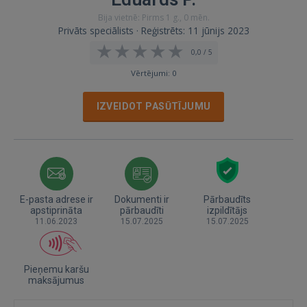
Bija vietnē: Pirms 1 g., 0 mēn.
Privāts speciālists · Reģistrēts: 11 jūnijs 2023
0,0 / 5
Vērtējumi: 0
IZVEIDOT PASŪTĪJUMU
E-pasta adrese ir
Dokumenti ir
Pārbaudīts
apstiprināta
pārbaudīti
izpildītājs
11.06.2023
15.07.2025
15.07.2025
Pieņemu karšu
maksājumus