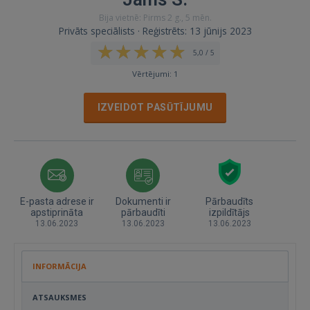
Bija vietnē: Pirms 2 g., 5 mēn.
Privāts speciālists · Reģistrēts: 13 jūnijs 2023
5,0 / 5
Vērtējumi: 1
IZVEIDOT PASŪTĪJUMU
E-pasta adrese ir
Dokumenti ir
Pārbaudīts
apstiprināta
pārbaudīti
izpildītājs
13.06.2023
13.06.2023
13.06.2023
INFORMĀCIJA
ATSAUKSMES