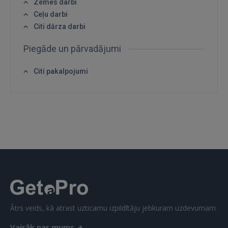
Zemes darbi
Ceļu darbi
Citi dārza darbi
Piegāde un pārvadājumi
IENĀKT
Citi pakalpojumi
Aizmirsāt paroli?
Atcerēties?
FACEBOOK
GOOGLE
 Sign in with Apple
Vēl neesat reģistrējies?
Ātrs veids, kā atrast uzticamu izpildītāju jebkuram uzdevumam.
REĢISTRĀCIJA
Vairāk par mums