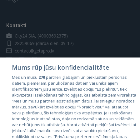
Kontakti
City24 SIA, (40003692375)
28259069
(darba dien. 09-17)
contact@getapro.lv
Mums rūp jūsu konfidencialitāte
Mēs un mūsu
270
partneri glabājam un piekļūstam personas
datiem, piemēram, pārlūkošanas datiem vai unikālajiem
Valstis
identifikatoriem jūsu ierīcē. Izvēloties opciju “Es piekrītu”, tiek
aktivizētas izsekošanas tehnoloģijas, kas atbalsta zem virsraksta
Igaunija
“Mēs un mūsu partneri apstrādājam datus, lai sniegtu” norādītos
Latvija
mērķus, savukārt izvēloties opciju “Noraidīt visu” vai atsaucot
savu piekrišanu, šīs tehnoloģijas tiks atspējotas. Ja izsekošanas
Lietuva
tehnoloģijas ir atspējotas, daļa no redzamā satura un reklāmām
var nebūt jums tik atbilstoša. Varat atkārtoti piekļūt šai izvēlnei, lai
jebkurā laikā mainītu savu izvēli vai atsauktu piekrišanu,
noklikšķinot uz saites “Privātuma preferences” tīmekļa lapas