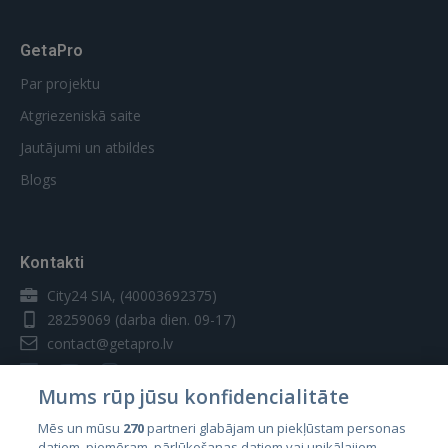
GetaPro
Par projektu
Atgriezeniskā saite
Jautājumi un atbildes
Blogs
Kontakti
City24 SIA, (40003692375)
28259069
(darba dien. 09-17)
contact@getapro.lv
Mums rūp jūsu konfidencialitāte
Mēs un mūsu
270
partneri glabājam un piekļūstam personas
datiem, piemēram, pārlūkošanas datiem vai unikālajiem