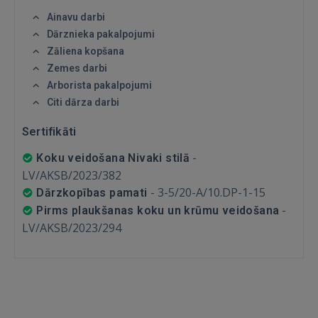
Vēl neesat reģistrējies?
Ainavu darbi
Dārznieka pakalpojumi
REĢISTRĀCIJA
Zāliena kopšana
Zemes darbi
Arborista pakalpojumi
Citi dārza darbi
Sertifikāti
-
Koku veidošana Nivaki stilā
LV/AKSB/2023/382
-
3-5/20-A/10.DP-1-15
Dārzkopības pamati
-
Pirms plaukšanas koku un krūmu veidošana
LV/AKSB/2023/294