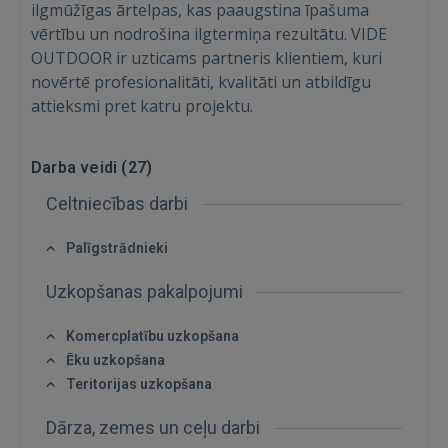
ilgmūžīgas ārtelpas, kas paaugstina īpašuma
vērtību un nodrošina ilgtermiņa rezultātu. VIDE
Ienākt
OUTDOOR ir uzticams partneris klientiem, kuri
novērtē profesionalitāti, kvalitāti un atbildīgu
attieksmi pret katru projektu.
Darba veidi (
27
)
IENĀKT
Celtniecības darbi
Aizmirsāt paroli?
Atcerēties?
Palīgstrādnieki
Uzkopšanas pakalpojumi
FACEBOOK
Komercplatību uzkopšana
Ēku uzkopšana
GOOGLE
Teritorijas uzkopšana
 Sign in with Apple
Dārza, zemes un ceļu darbi