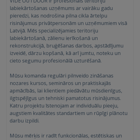
VIDE OUTDOOR ir profesionāls teritoriju
labiekārtošanas uzņēmums ar vairāku gadu
pieredzi, kas nodrošina pilna cikla ārtelpu
risinājumus privātpersonām un uzņēmumiem visā
Latvijā. Mēs specializējamies teritoriju
labiekārtošanā, zālienu ierīkošanā un
rekonstrukcijā, bruģēšanas darbos, apstādījumu
izveidē, dārzu kopšanā, kā arī jumtu, noteku un
cieto segumu profesionālā uzturēšanā.
Mūsu komanda regulāri pilnveido zināšanas
nozares kursos, semināros un praktiskajās
apmācībās, lai klientiem piedāvātu mūsdienīgus,
ilgtspējīgus un tehniski pamatotus risinājumus.
Katru projektu īstenojam ar individuālu pieeju,
augstiem kvalitātes standartiem un rūpīgi plānotu
darbu izpildi.
Mūsu mērķis ir radīt funkcionālas, estētiskas un