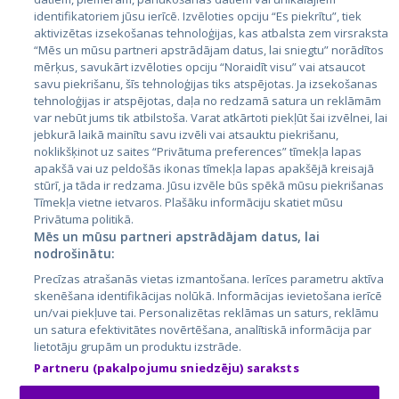
Valstis
identifikatoriem jūsu ierīcē. Izvēloties opciju “Es piekrītu”, tiek
aktivizētas izsekošanas tehnoloģijas, kas atbalsta zem virsraksta
Igaunija
“Mēs un mūsu partneri apstrādājam datus, lai sniegtu” norādītos
Latvija
mērķus, savukārt izvēloties opciju “Noraidīt visu” vai atsaucot
savu piekrišanu, šīs tehnoloģijas tiks atspējotas. Ja izsekošanas
Lietuva
tehnoloģijas ir atspējotas, daļa no redzamā satura un reklāmām
var nebūt jums tik atbilstoša. Varat atkārtoti piekļūt šai izvēlnei, lai
jebkurā laikā mainītu savu izvēli vai atsauktu piekrišanu,
noklikšķinot uz saites “Privātuma preferences” tīmekļa lapas
apakšā vai uz peldošās ikonas tīmekļa lapas apakšējā kreisajā
stūrī, ja tāda ir redzama. Jūsu izvēle būs spēkā mūsu piekrišanas
Tīmekļa vietne ietvaros. Plašāku informāciju skatiet mūsu
Privātuma politikā.
Mēs un mūsu partneri apstrādājam datus, lai
nodrošinātu:
City24.lv
CVbankas.lt
Precīzas atrašanās vietas izmantošana. Ierīces parametru aktīva
City24.ee
Kainos.lt
skenēšana identifikācijas nolūkā. Informācijas ievietošana ierīcē
GetaPro.lv
Paslaugos.lt
un/vai piekļuve tai. Personalizētas reklāmas un saturs, reklāmu
GetaPro.ee
auto24.ee
un satura efektivitātes novērtēšana, analītiskā informācija par
lietotāju grupām un produktu izstrāde.
Skelbiu.lt
KV.ee
Partneru (pakalpojumu sniedzēju) saraksts
Autoplius.lt
Osta.ee
Aruodas.lt
KuldneBörs.ee