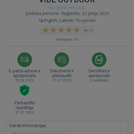
Bija vietnē: Pirms 6 st.
Juridiska persona · Reģistrēts: 22 jūnijs 2023
English, Latviski, По-русски
4,6 / 5
Vērtējumi: 14
E-pasta adrese ir
Dokumenti ir
Sertifikāti ir
apstiprināta
pārbaudīti
apstiprināti
22.06.2023
31.07.2023
3 sertifikāti
Pārbaudīts
izpildītājs
31.07.2023
Vairāk informācijas: