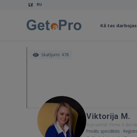
LV
RU
Kā tas darbojas
Skatījumi: 478
Viktorija M.
Bija vietnē: Pirms 5 dien
Privāts speciālists · Reģistr