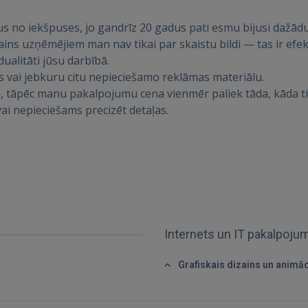
IENĀKT
s no iekšpuses, jo gandrīz 20 gadus pati esmu bijusi dažād
ins uzņēmējiem man nav tikai par skaistu bildi — tas ir efe
Aizmirsāt paroli?
Atcerēties?
ualitāti jūsu darbībā.
es vai jebkuru citu nepieciešamo reklāmas materiālu.
ām, tāpēc manu pakalpojumu cena vienmēr paliek tāda, kāda 
FACEBOOK
 vai nepieciešams precizēt detaļas.
GOOGLE
 Sign in with Apple
Vēl neesat reģistrējies?
Internets un IT pakalpoju
REĢISTRĀCIJA
Grafiskais dizains un animāc