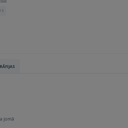
сски
/ 5
RĀFIJAS
Ienākt
a jomā