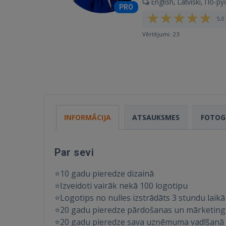
English, Latviski, По-ру
PRO
5,0 
Vērtējumi: 23
INFORMĀCIJA
ATSAUKSMES
FOTOG
Par sevi
⭐10 gadu pieredze dizainā
⭐Izveidoti vairāk nekā 100 logotipu
⭐Logotips no nulles izstrādāts 3 stundu laikā
⭐20 gadu pieredze pārdošanas un mārketing
⭐20 gadu pieredze sava uzņēmuma vadīšanā