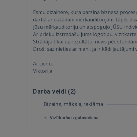
Esmu dizainere, kura pārzina biznesa procesu
darbā ar dažādām mērķauditorijām, tāpēc diza
jūsu mērķauditoriju un atspoguļo JŪSU individ
Ar prieku izstrādāšu jums logotipu, vizītkart
Strādāju tikai uz rezultātu, nevis pēc stund
Droši sazinieties ar mani, ja ir kādi jautājumi
Ar cieņu,
Viktorija
Darba veidi (
2
)
Dizains, māksla, reklāma
Vizītkaršu izgatavošana