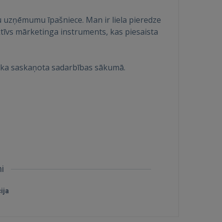
u uzņēmumu īpašniece. Man ir liela pieredze
ktīvs mārketinga instruments, kas piesaista
tika saskaņota sadarbības sākumā.
mi
ija