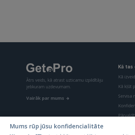
Kā tas
Kā izvei
Ātrs veids, kā atrast uzticamu izpildītāju
Kā kļūt p
jebkuram uzdevumam.
Servisa 
Vairāk par mums
Konfidenc
Pārvaldī
Mums rūp jūsu konfidencialitāte