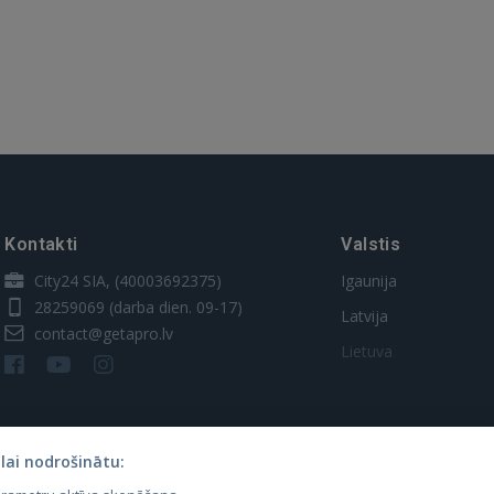
Kontakti
Valstis
City24 SIA, (40003692375)
Igaunija
28259069
(darba dien. 09-17)
Latvija
contact@getapro.lv
Lietuva
lai nodrošinātu: