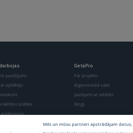
 darbojas
GetaPro
dot pasūtījumu
Par projektu
ar izpildītāju
Atgriezeniskā saite
noteikumi
Jautājumi un atbildes
ialitātes politika
Blogs
t preferences
Mēs un mūsu partneri apstrādājam datus, 