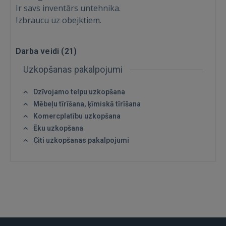
Ir savs inventārs untehnika.
Izbraucu uz obejktiem.
Darba veidi (
21
)
Uzkopšanas pakalpojumi
Dzīvojamo telpu uzkopšana
Mēbeļu tīrīšana, ķīmiskā tīrīšana
Komercplatību uzkopšana
Ienākt
Ēku uzkopšana
Citi uzkopšanas pakalpojumi
IENĀKT