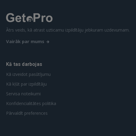
Aizmirsāt paroli?
Atcerēties?
FACEBOOK
Ātrs veids, kā atrast uzticamu izpildītāju jebkuram uzdevumam.
GOOGLE
Vairāk par mums
 Sign in with Apple
Kā tas darbojas
Vēl neesat reģistrējies?
Kā izveidot pasūtījumu
REĢISTRĀCIJA
Kā kļūt par izpildītāju
Servisa noteikumi
Konfidencialitātes politika
Pārvaldīt preferences