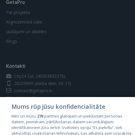
GetaPro
Par projektu
Atgriezeniskā saite
Jautājumi un atbildes
Blogs
Kontakti
City24 SIA, (40003692375)
28259069
(darba dien. 09-17)
contact@getapro.lv
Mums rūp jūsu konfidencialitāte
Mēs un mūsu
270
partneri glabājam un piekļūstam personas
datiem, piemēram, pārlūkošanas datiem vai unikālajiem
Valstis
identifikatoriem jūsu ierīcē. Izvēloties opciju “Es piekrītu”, tiek
aktivizētas izsekošanas tehnoloģijas, kas atbalsta zem virsraksta