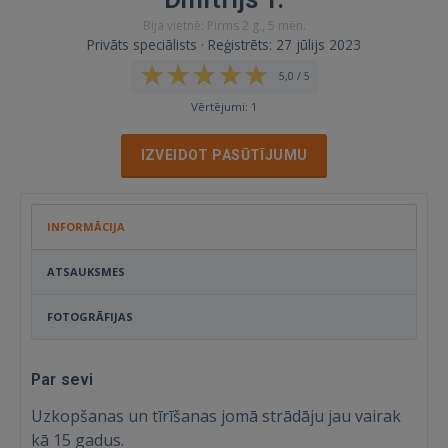
Bija vietnē: Pirms 2 g., 5 mēn.
Privāts speciālists · Reģistrēts: 27 jūlijs 2023
5,0 / 5
Vērtējumi: 1
IZVEIDOT PASŪTĪJUMU
INFORMĀCIJA
ATSAUKSMES
FOTOGRĀFIJAS
Par sevi
Uzkopšanas un tīrīšanas jomā strādāju jau vairak
kā 15 gadus.