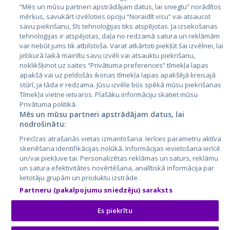
Igaunija
“Mēs un mūsu partneri apstrādājam datus, lai sniegtu” norādītos
Latvija
mērķus, savukārt izvēloties opciju “Noraidīt visu” vai atsaucot
savu piekrišanu, šīs tehnoloģijas tiks atspējotas. Ja izsekošanas
Lietuva
tehnoloģijas ir atspējotas, daļa no redzamā satura un reklāmām
var nebūt jums tik atbilstoša. Varat atkārtoti piekļūt šai izvēlnei, lai
jebkurā laikā mainītu savu izvēli vai atsauktu piekrišanu,
noklikšķinot uz saites “Privātuma preferences” tīmekļa lapas
apakšā vai uz peldošās ikonas tīmekļa lapas apakšējā kreisajā
stūrī, ja tāda ir redzama. Jūsu izvēle būs spēkā mūsu piekrišanas
Tīmekļa vietne ietvaros. Plašāku informāciju skatiet mūsu
Privātuma politikā.
Mēs un mūsu partneri apstrādājam datus, lai
nodrošinātu:
City24.lv
CVbankas.lt
Precīzas atrašanās vietas izmantošana. Ierīces parametru aktīva
City24.ee
Kainos.lt
skenēšana identifikācijas nolūkā. Informācijas ievietošana ierīcē
GetaPro.lv
Paslaugos.lt
un/vai piekļuve tai. Personalizētas reklāmas un saturs, reklāmu
GetaPro.ee
auto24.ee
un satura efektivitātes novērtēšana, analītiskā informācija par
lietotāju grupām un produktu izstrāde.
Skelbiu.lt
KV.ee
Partneru (pakalpojumu sniedzēju) saraksts
Autoplius.lt
Osta.ee
Aruodas.lt
KuldneBörs.ee
Es piekrītu