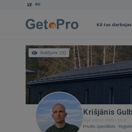
LV
RU
Kā tas darbojas
Skatījumi: 232
Krišjānis Gul
Bija vietnē: Pirms 16 st.
Privāts speciālists · Reģis