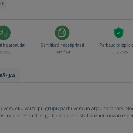
/ 5
 ir pārbaudīti
Sertifikāti ir apstiprināti
Pārbaudīts izpildīt
02.2026
1 sertifikāti
08.02.2026
Ienākt
RĀFIJAS
ūvēm, ēku vai telpu grupu pārbūvēm un atjaunošanām. Nodr
cijās, nepieciešamības gadījumā piesaistot dažādu nozaru spec
IENĀKT