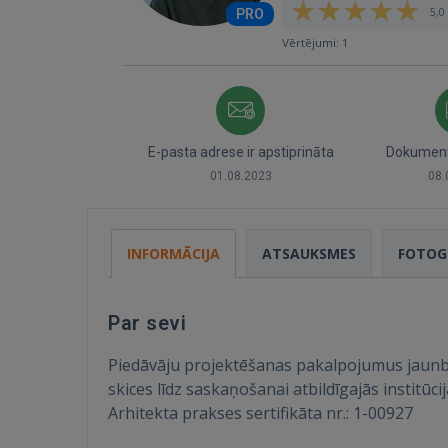
5,0 
PRO
Vērtējumi: 1
E-pasta adrese ir apstiprināta
Dokumenti
01.08.2023
08.
INFORMĀCIJA
ATSAUKSMES
FOTOG
Par sevi
Piedāvāju projektēšanas pakalpojumus jaunb
skices līdz saskaņošanai atbildīgajās institū
Arhitekta prakses sertifikāta nr.: 1-00927