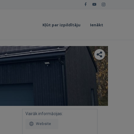
Kļūt par izpildītāju
Ienākt
Vairāk informācijas:
Website