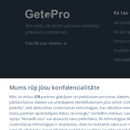
Kā tas
Kā izvei
Ātrs veids, kā atrast uzticamu izpildītāju
Kā kļūt p
jebkuram uzdevumam.
Servisa 
Vairāk par mums
Konfidenc
Pārvaldī
Mums rūp jūsu konfidencialitāte
Mēs un mūsu
270
partneri glabājam un piekļūstam personas datiem
City2
pārlūkošanas datiem vai unikālajiem identifikatoriem jūsu ierīcē. Izvē
City
piekrītu”, tiek aktivizētas izsekošanas tehnoloģijas, kas atbalsta ze
mūsu partneri apstrādājam datus, lai sniegtu” norādītos mērķus, sav
opciju “Noraidīt visu” vai atsaucot savu piekrišanu, šīs tehnoloģijas ti
izsekošanas tehnoloģijas ir atspējotas, daļa no redzamā satura un
jums tik atbilstoša. Varat atkārtoti piekļūt šai izvēlnei, lai jebkurā laik