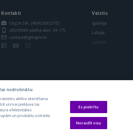
Kontakti
Valstis
City24 SIA, (40003692375)
Igaunija
28259069
(darba dien. 09-17)
Latvija
contact@getapro.lv
Lietuva
lai nodrošinātu:
parametru aktīva skenēšana
os.lt
auto24.ee
Osta.ee
īcē un/vai piekļuve tai.
Es piekrītu
laugos.lt
KV.ee
KuldneBörs.ee
tura efektivitātes
 grupām un produktu izstrāde.
Noraidīt visu