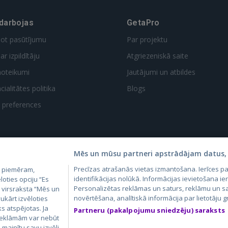
 darbojas
GetaPro
dot pasūtījumu
Par projektu
ar izpildītāju
Atgriezeniskā saite
noteikumi
Jautājumi un atbildes
ialitātes politika
Blogs
t preferences
Mēs un mūsu partneri apstrādājam datus, 
Precīzas atrašanās vietas izmantošana. Ierīces 
, piemēram,
4.lv
GetaPro.lv
Skelbiu.lt
Aruodas.lt
Kain
identifikācijas nolūkā. Informācijas ievietošana ier
loties opciju “Es
24.ee
GetaPro.ee
Autoplius.lt
CVbankas.lt
Pas
Personalizētas reklāmas un saturs, reklāmu un sa
m virsraksta “Mēs un
novērtēšana, analītiskā informācija par lietotāju
ukārt izvēloties
ks atspējotas. Ja
Partneru (pakalpojumu sniedzēju) saraksts
 reklāmām var nebūt
ā mainītu savu izvēli