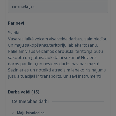
FOTOGRĀFIJAS
Par sevi
Sveiki.
Vasaras laikā veicam visa veida darbus, saimniecību
un māju sakopšanas,teritoriju labiekārtošanu.
Palielam visus veicamos darbus,lai teritorija būtu
sakopta un gatava aukstajai sezonai! Neviens
darbs par lielu,un neviens darbs nav par mazu!
Sazinieties un noteikti atradīsim labāko risinājumu
jūsu situācijai! Ir transports, un savi instrumenti!
Darba veidi (
15
)
Ienākt
Celtniecības darbi
Māju būvniecība