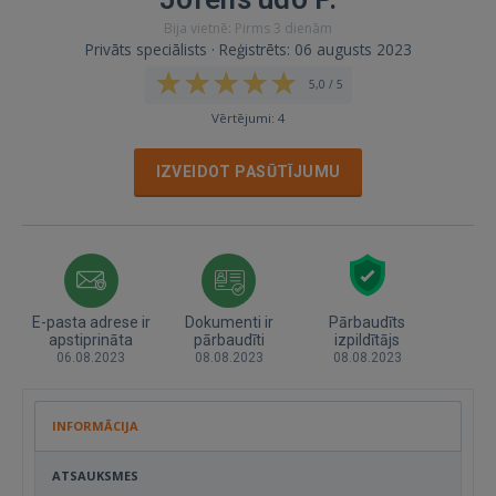
Bija vietnē: Pirms 3 dienām
Privāts speciālists · Reģistrēts: 06 augusts 2023
5,0 / 5
Vērtējumi: 4
IZVEIDOT PASŪTĪJUMU
E-pasta adrese ir
Dokumenti ir
Pārbaudīts
apstiprināta
pārbaudīti
izpildītājs
06.08.2023
08.08.2023
08.08.2023
INFORMĀCIJA
ATSAUKSMES