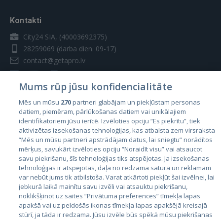
Kontakti
City24 SIA, (40003692375)
28259069
(darba dien. 09-17)
contact@getapro.lv
Mums rūp jūsu konfidencialitāte
Mēs un mūsu
270
partneri glabājam un piekļūstam personas
datiem, piemēram, pārlūkošanas datiem vai unikālajiem
Valstis
identifikatoriem jūsu ierīcē. Izvēloties opciju “Es piekrītu”, tiek
aktivizētas izsekošanas tehnoloģijas, kas atbalsta zem virsraksta
Igaunija
“Mēs un mūsu partneri apstrādājam datus, lai sniegtu” norādītos
Latvija
mērķus, savukārt izvēloties opciju “Noraidīt visu” vai atsaucot
savu piekrišanu, šīs tehnoloģijas tiks atspējotas. Ja izsekošanas
Lietuva
tehnoloģijas ir atspējotas, daļa no redzamā satura un reklāmām
var nebūt jums tik atbilstoša. Varat atkārtoti piekļūt šai izvēlnei, lai
jebkurā laikā mainītu savu izvēli vai atsauktu piekrišanu,
noklikšķinot uz saites “Privātuma preferences” tīmekļa lapas
apakšā vai uz peldošās ikonas tīmekļa lapas apakšējā kreisajā
stūrī, ja tāda ir redzama. Jūsu izvēle būs spēkā mūsu piekrišanas