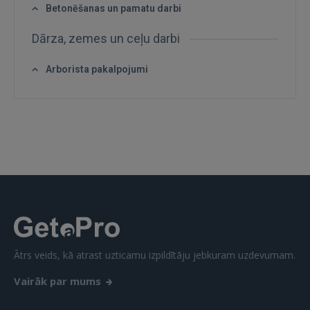
Betonēšanas un pamatu darbi
Dārza, zemes un ceļu darbi
IENĀKT
Arborista pakalpojumi
Aizmirsāt paroli?
Atcerēties?
FACEBOOK
GOOGLE
 Sign in with Apple
Vēl neesat reģistrējies?
Ātrs veids, kā atrast uzticamu izpildītāju jebkuram uzdevumam.
Vairāk par mums
REĢISTRĀCIJA