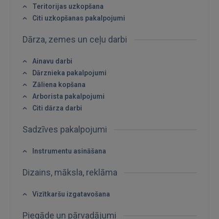
Teritorijas uzkopšana
GOOGLE
Citi uzkopšanas pakalpojumi
Dārza, zemes un ceļu darbi
 Sign in with Apple
Ainavu darbi
Vēl neesat reģistrējies?
Dārznieka pakalpojumi
Zāliena kopšana
REĢISTRĀCIJA
Arborista pakalpojumi
Citi dārza darbi
Sadzīves pakalpojumi
Instrumentu asināšana
Dizains, māksla, reklāma
Vizītkaršu izgatavošana
Piegāde un pārvadājumi