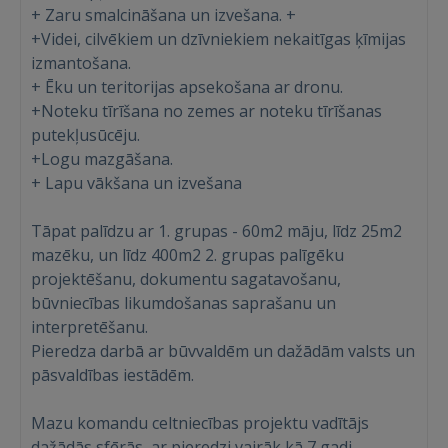
+ Zaru smalcināšana un izvešana. +
+Videi, cilvēkiem un dzīvniekiem nekaitīgas ķīmijas
izmantošana.
+ Ēku un teritorijas apsekošana ar dronu.
+Noteku tīrīšana no zemes ar noteku tīrīšanas
putekļusūcēju.
+Logu mazgāšana.
+ Lapu vākšana un izvešana
Tāpat palīdzu ar 1. grupas - 60m2 māju, līdz 25m2
mazēku, un līdz 400m2 2. grupas palīgēku
projektēšanu, dokumentu sagatavošanu,
būvniecības likumdošanas saprašanu un
interpretēšanu.
Pieredza darbā ar būvvaldēm un dažādām valsts un
pāsvaldības iestādēm.
Mazu komandu celtniecības projektu vadītājs
dažādās sfērās, ar pieredzi vairāk kā 7 gadi.