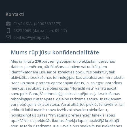
Kontakti
City24 SIA, (40003692375)
28259069
(darba dien. 09-17)
contact@getapro.lv
Mums rūp jūsu konfidencialitāte
Mēs un mūsu
270
partneri glabājam un piekļūstam personas
datiem, piemēram, pārlūkošanas datiem vai unikālajiem
Valstis
identifikatoriem jūsu ierīcē. Izvēloties opciju “Es piekrītu”, tiek
aktivizētas izsekošanas tehnoloģijas, kas atbalsta zem virsraksta
Igaunija
“Mēs un mūsu partneri apstrādājam datus, lai sniegtu” norādītos
Latvija
mērķus, savukārt izvēloties opciju “Noraidīt visu” vai atsaucot
savu piekrišanu, šīs tehnoloģijas tiks atspējotas. Ja izsekošanas
Lietuva
tehnoloģijas ir atspējotas, daļa no redzamā satura un reklāmām
var nebūt jums tik atbilstoša. Varat atkārtoti piekļūt šai izvēlnei, lai
jebkurā laikā mainītu savu izvēli vai atsauktu piekrišanu,
noklikšķinot uz saites “Privātuma preferences” tīmekļa lapas
apakšā vai uz peldošās ikonas tīmekļa lapas apakšējā kreisajā
stūrī, ja tāda ir redzama. Jūsu izvēle būs spēkā mūsu piekrišanas