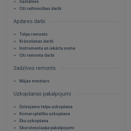
Sastatnes
Citi celtniecības darbi
Apdares darbi
Telpu remonts
Krāsošanas darbi
Ienākt
Instrumentu un iekārtu noma
Citi remonta darbi
Sadzīves remonts
Mājas meistars
Uzkopšanas pakalpojumi
IENĀKT
Dzīvojamo telpu uzkopšana
Aizmirsāt paroli?
Atcerēties?
Komercplatību uzkopšana
Ēku uzkopšana
FACEBOOK
Skursteņslauķa pakalpojumi