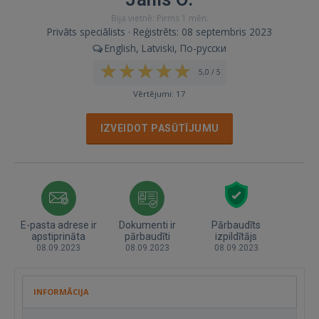
Bija vietnē: Pirms 1 mēn.
Privāts speciālists · Reģistrēts: 08 septembris 2023
English, Latviski, По-русски
5,0 / 5
Vērtējumi: 17
IZVEIDOT PASŪTĪJUMU
E-pasta adrese ir
Dokumenti ir
Pārbaudīts
apstiprināta
pārbaudīti
izpildītājs
08.09.2023
08.09.2023
08.09.2023
INFORMĀCIJA