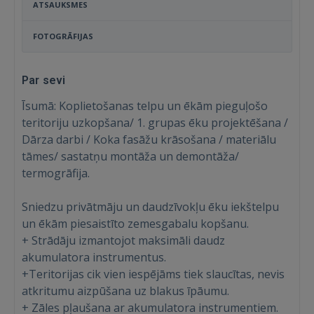
ATSAUKSMES
FOTOGRĀFIJAS
Par sevi
Īsumā: Koplietošanas telpu un ēkām pieguļošo
teritoriju uzkopšana/ 1. grupas ēku projektēšana /
Dārza darbi / Koka fasāžu krāsošana / materiālu
tāmes/ sastatņu montāža un demontāža/
termogrāfija.
Sniedzu privātmāju un daudzīvokļu ēku iekštelpu
un ēkām piesaistīto zemesgabalu kopšanu.
+ Strādāju izmantojot maksimāli daudz
akumulatora instrumentus.
+Teritorijas cik vien iespējāms tiek slaucītas, nevis
atkritumu aizpūšana uz blakus īpāumu.
+ Zāles pļaušana ar akumulatora instrumentiem.