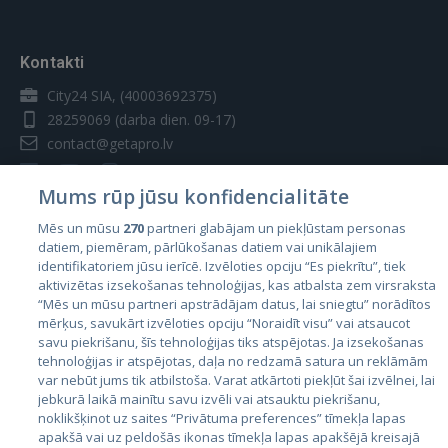
Kontakti
City24 SIA, (40003692375)
28259069
(darba dien. 09-17)
contact@getapro.lv
Mums rūp jūsu konfidencialitāte
Mēs un mūsu
270
partneri glabājam un piekļūstam personas
datiem, piemēram, pārlūkošanas datiem vai unikālajiem
Valstis
identifikatoriem jūsu ierīcē. Izvēloties opciju “Es piekrītu”, tiek
aktivizētas izsekošanas tehnoloģijas, kas atbalsta zem virsraksta
Igaunija
“Mēs un mūsu partneri apstrādājam datus, lai sniegtu” norādītos
Latvija
mērķus, savukārt izvēloties opciju “Noraidīt visu” vai atsaucot
savu piekrišanu, šīs tehnoloģijas tiks atspējotas. Ja izsekošanas
Lietuva
tehnoloģijas ir atspējotas, daļa no redzamā satura un reklāmām
var nebūt jums tik atbilstoša. Varat atkārtoti piekļūt šai izvēlnei, lai
jebkurā laikā mainītu savu izvēli vai atsauktu piekrišanu,
noklikšķinot uz saites “Privātuma preferences” tīmekļa lapas
apakšā vai uz peldošās ikonas tīmekļa lapas apakšējā kreisajā