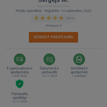
Bija vietnē: Pirms 6 min.
Privāts speciālists · Reģistrēts: 14 septembris 2023
4,9 / 5
Vērtējumi: 8
IZVEIDOT PASŪTĪJUMU
E-pasta adrese ir
Dokumenti ir
Sertifikāti ir
apstiprināta
pārbaudīti
apstiprināti
14.09.2023
12.11.2024
1 sertifikāti
Pārbaudīts
izpildītājs
12.11.2024