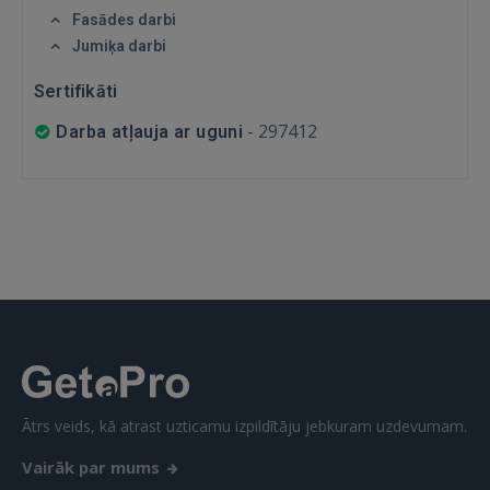
Fasādes darbi
Jumiķa darbi
Sertifikāti
IENĀKT
-
297412
Darba atļauja ar uguni
Aizmirsāt paroli?
Atcerēties?
FACEBOOK
GOOGLE
 Sign in with Apple
Vēl neesat reģistrējies?
Ātrs veids, kā atrast uzticamu izpildītāju jebkuram uzdevumam.
REĢISTRĀCIJA
Vairāk par mums