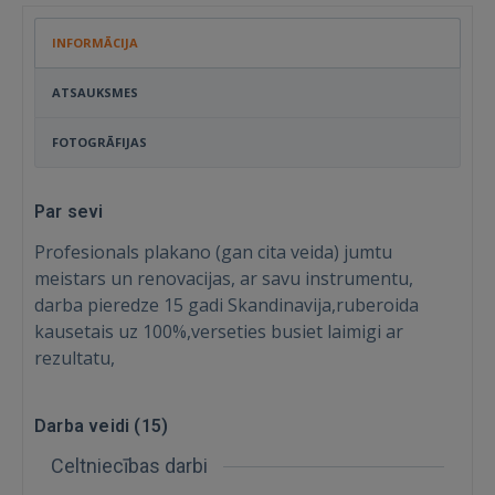
INFORMĀCIJA
ATSAUKSMES
FOTOGRĀFIJAS
Par sevi
Profesionals plakano (gan cita veida) jumtu
meistars un renovacijas, ar savu instrumentu,
darba pieredze 15 gadi Skandinavija,ruberoida
kausetais uz 100%,verseties busiet laimigi ar
rezultatu,
Ienākt
Darba veidi (
15
)
Celtniecības darbi