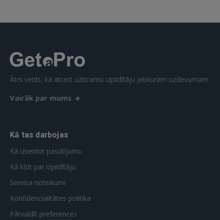
Aizmirsāt paroli?
Atcerēties?
FACEBOOK
GOOGLE
Ātrs veids, kā atrast uzticamu izpildītāju jebkuram uzdevumam.
Vairāk par mums
 Sign in with Apple
Vēl neesat reģistrējies?
Kā tas darbojas
REĢISTRĀCIJA
Kā izveidot pasūtījumu
Kā kļūt par izpildītāju
Servisa noteikumi
Konfidencialitātes politika
Pārvaldīt preferences