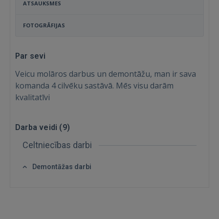
ATSAUKSMES
FOTOGRĀFIJAS
Par sevi
Veicu molāros darbus un demontāžu, man ir sava
komanda 4 cilvēku sastāvā. Mēs visu darām
kvalitatīvi
Darba veidi (
9
)
Ienākt
Celtniecības darbi
Demontāžas darbi
IENĀKT