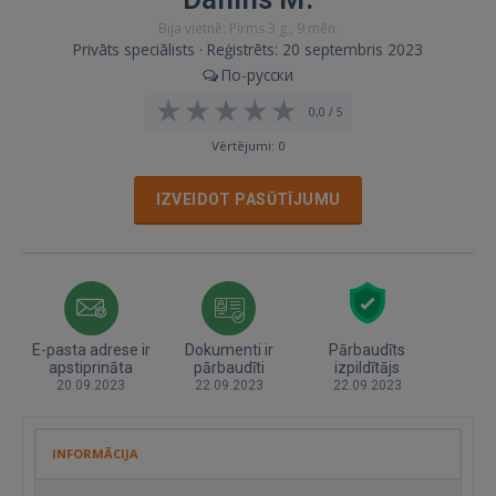
Bija vietnē: Pirms 3 g., 9 mēn.
Privāts speciālists · Reģistrēts: 20 septembris 2023
По-русски
0,0 / 5
Vērtējumi: 0
IZVEIDOT PASŪTĪJUMU
E-pasta adrese ir
Dokumenti ir
Pārbaudīts
apstiprināta
pārbaudīti
izpildītājs
20.09.2023
22.09.2023
22.09.2023
INFORMĀCIJA