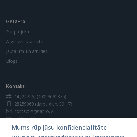
GetaPro
Par projektu
Atgriezeniskā saite
Jautājumi un atbildes
Blogs
Kontakti
City24 SIA, (40003692375)
28259069
(darba dien. 09-17)
contact@getapro.lv
Mums rūp jūsu konfidencialitāte