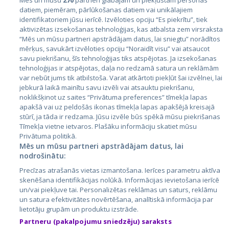
Mēs un mūsu
270
partneri glabājam un piekļūstam personas
datiem, piemēram, pārlūkošanas datiem vai unikālajiem
Valstis
identifikatoriem jūsu ierīcē. Izvēloties opciju “Es piekrītu”, tiek
aktivizētas izsekošanas tehnoloģijas, kas atbalsta zem virsraksta
Igaunija
“Mēs un mūsu partneri apstrādājam datus, lai sniegtu” norādītos
Latvija
mērķus, savukārt izvēloties opciju “Noraidīt visu” vai atsaucot
savu piekrišanu, šīs tehnoloģijas tiks atspējotas. Ja izsekošanas
Lietuva
tehnoloģijas ir atspējotas, daļa no redzamā satura un reklāmām
var nebūt jums tik atbilstoša. Varat atkārtoti piekļūt šai izvēlnei, lai
jebkurā laikā mainītu savu izvēli vai atsauktu piekrišanu,
noklikšķinot uz saites “Privātuma preferences” tīmekļa lapas
apakšā vai uz peldošās ikonas tīmekļa lapas apakšējā kreisajā
stūrī, ja tāda ir redzama. Jūsu izvēle būs spēkā mūsu piekrišanas
Tīmekļa vietne ietvaros. Plašāku informāciju skatiet mūsu
Privātuma politikā.
Mēs un mūsu partneri apstrādājam datus, lai
nodrošinātu:
City24.lv
CVbankas.lt
Precīzas atrašanās vietas izmantošana. Ierīces parametru aktīva
City24.ee
Kainos.lt
skenēšana identifikācijas nolūkā. Informācijas ievietošana ierīcē
GetaPro.lv
Paslaugos.lt
un/vai piekļuve tai. Personalizētas reklāmas un saturs, reklāmu
GetaPro.ee
auto24.ee
un satura efektivitātes novērtēšana, analītiskā informācija par
lietotāju grupām un produktu izstrāde.
Skelbiu.lt
KV.ee
Partneru (pakalpojumu sniedzēju) saraksts
Autoplius.lt
Osta.ee