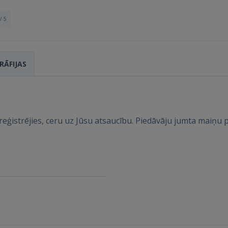
/ 5
Ienākt
RĀFIJAS
ereģistrējies, ceru uz Jūsu atsaucību. Piedāvāju jumta maiņ
IENĀKT
Aizmirsāt paroli?
Atcerēties?
FACEBOOK
GOOGLE