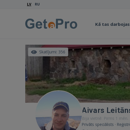
LV
RU
Kā tas darbojas
Skatījumi: 356
Aivars Leitān
Bija vietnē: Pirms 1 mēn.
Privāts speciālists · Reģis