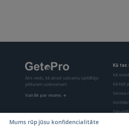
Kā tas
Kā izvei
Ātrs veids, kā atrast uzticamu izpildītāju
Kā kļūt p
jebkuram uzdevumam.
Servisa 
Vairāk par mums
Konfidenc
Pārvaldī
Mums rūp jūsu konfidencialitāte