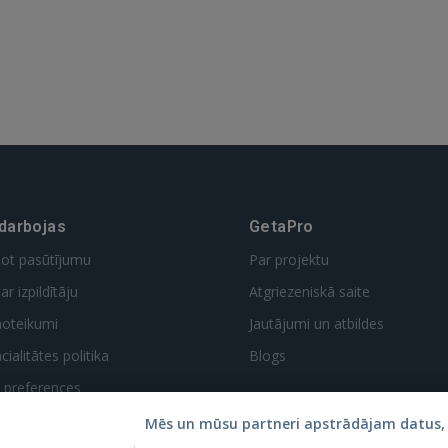
 Sign in with Apple
Vēl neesat reģistrējies?
REĢISTRĀCIJA
 darbojas
GetaPro
dot pasūtījumu
Par projektu
ar izpildītāju
Atgriezeniskā saite
noteikumi
Jautājumi un atbildes
ialitātes politika
Blogs
t preferences
Mēs un mūsu partneri apstrādājam datus, 