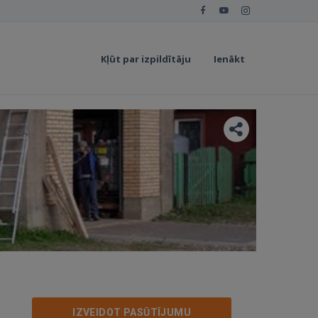
Kļūt par izpildītāju
Ienākt
IZVEIDOT PASŪTĪJUMU