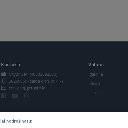
Kontakti
Valstis
City24 SIA, (40003692375)
Igaunija
28259069
(darba dien. 09-17)
Latvija
contact@getapro.lv
Lietuva
lai nodrošinātu: