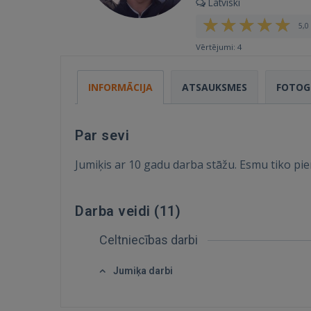
Latviski
5,0 
Vērtējumi: 4
INFORMĀCIJA
ATSAUKSMES
FOTOG
Par sevi
Jumiķis ar 10 gadu darba stāžu. Esmu tiko pi
Darba veidi (
11
)
Celtniecības darbi
Jumiķa darbi