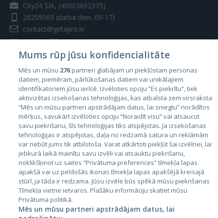
City24 SIA, (40003692375)
28259069
(darba dien. 09-17)
contact@getapro.lv
Mums rūp jūsu konfidencialitāte
Mēs un mūsu
270
partneri glabājam un piekļūstam personas
datiem, piemēram, pārlūkošanas datiem vai unikālajiem
Valstis
identifikatoriem jūsu ierīcē. Izvēloties opciju “Es piekrītu”, tiek
aktivizētas izsekošanas tehnoloģijas, kas atbalsta zem virsraksta
Igaunija
“Mēs un mūsu partneri apstrādājam datus, lai sniegtu” norādītos
Latvija
mērķus, savukārt izvēloties opciju “Noraidīt visu” vai atsaucot
savu piekrišanu, šīs tehnoloģijas tiks atspējotas. Ja izsekošanas
Lietuva
tehnoloģijas ir atspējotas, daļa no redzamā satura un reklāmām
var nebūt jums tik atbilstoša. Varat atkārtoti piekļūt šai izvēlnei, lai
jebkurā laikā mainītu savu izvēli vai atsauktu piekrišanu,
noklikšķinot uz saites “Privātuma preferences” tīmekļa lapas
apakšā vai uz peldošās ikonas tīmekļa lapas apakšējā kreisajā
stūrī, ja tāda ir redzama. Jūsu izvēle būs spēkā mūsu piekrišanas
Tīmekļa vietne ietvaros. Plašāku informāciju skatiet mūsu
Privātuma politikā.
Mēs un mūsu partneri apstrādājam datus, lai