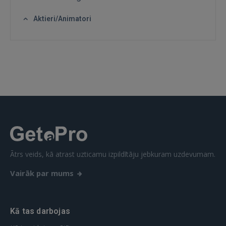
Aktieri/Animatori
IENĀKT
Aizmirsāt paroli?
Atcerēties?
FACEBOOK
GOOGLE
 Sign in with Apple
Ātrs veids, kā atrast uzticamu izpildītāju jebkuram uzdevumam.
Vēl neesat reģistrējies?
Vairāk par mums
REĢISTRĀCIJA
Kā tas darbojas