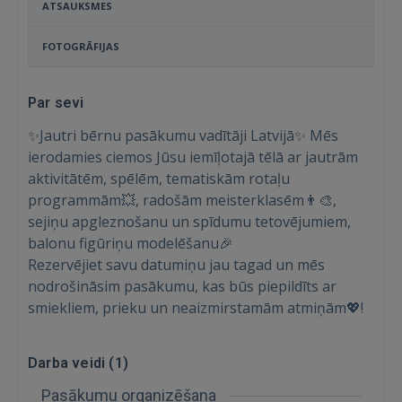
ATSAUKSMES
FOTOGRĀFIJAS
Par sevi
✨Jautri bērnu pasākumu vadītāji Latvijā✨ Mēs
ierodamies ciemos Jūsu iemīļotajā tēlā ar jautrām
aktivitātēm, spēlēm, tematiskām rotaļu
programmām💥, radošām meisterklasēm👨‍🎨,
sejiņu apgleznošanu un spīdumu tetovējumiem,
balonu figūriņu modelēšanu🎉
Rezervējiet savu datumiņu jau tagad un mēs
nodrošināsim pasākumu, kas būs piepildīts ar
smiekliem, prieku un neaizmirstamām atmiņām💖!
Ienākt
Darba veidi (
1
)
Pasākumu organizēšana