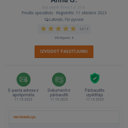
Bija vietnē: Pirms 1 d. 23 st.
Privāts speciālists · Reģistrēts: 11 oktobris 2023
Latviski, По-русски
5,0 / 5
Vērtējumi: 6
IZVEIDOT PASŪTĪJUMU
E-pasta adrese ir
Dokumenti ir
Pārbaudīts
apstiprināta
pārbaudīti
izpildītājs
11.10.2023
11.10.2023
11.10.2023
INFORMĀCIJA