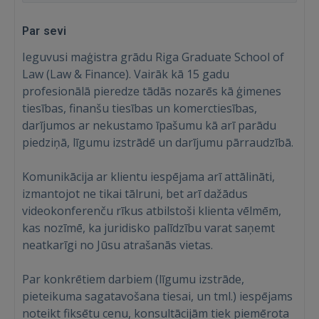
Par sevi
Ieguvusi maģistra grādu Riga Graduate School of
Law (Law & Finance). Vairāk kā 15 gadu
profesionālā pieredze tādās nozarēs kā ģimenes
tiesības, finanšu tiesības un komerctiesības,
darījumos ar nekustamo īpašumu kā arī parādu
piedziņā, līgumu izstrādē un darījumu pārraudzībā.
Komunikācija ar klientu iespējama arī attālināti,
izmantojot ne tikai tālruni, bet arī dažādus
videokonferenču rīkus atbilstoši klienta vēlmēm,
kas nozīmē, ka juridisko palīdzību varat saņemt
neatkarīgi no Jūsu atrašanās vietas.
Par konkrētiem darbiem (līgumu izstrāde,
pieteikuma sagatavošana tiesai, un tml.) iespējams
noteikt fiksētu cenu, konsultācijām tiek piemērota
Ienākt