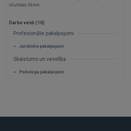
stundas likme.
Darba veidi (
10
)
Profesionālie pakalpojumi
Juridiskie pakalpojumi
IENĀKT
Skaistums un veselība
Aizmirsāt paroli?
Atcerēties?
Psihologa pakalpojumi
FACEBOOK
GOOGLE
 Sign in with Apple
Vēl neesat reģistrējies?