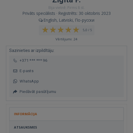
Bija vietnē: Pirms 8 st.
Privāts speciālists · Reģistrēts: 30 oktobris 2023
English, Latviski, По-русски
5,0 / 5
Vērtējumi: 24
Sazinieties ar izpildītāju:
+371 *** *** 96
E-pasts
WhatsApp
Piedāvāt pasūtījumu
INFORMĀCIJA
ATSAUKSMES