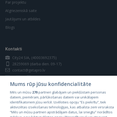
Par projektu
Atgriezeniskā saite
Jautājumi un atbildes
Blogs
Kontakti
City24 SIA, (40003692375)
28259069
(darba dien. 09-17)
contact@getapro.lv
Mums rūp jūsu konfidencialitāte
Mēs un mūsu
270
partneri glabājam un piekļūstam personas
datiem, piemēram, pārlūkošanas datiem vai unikālajiem
Valstis
identifikatoriem jūsu ierīcē. Izvēloties opciju “Es piekrītu”, tiek
aktivizētas izsekošanas tehnoloģijas, kas atbalsta zem virsraksta
Igaunija
“Mēs un mūsu partneri apstrādājam datus, lai sniegtu” norādītos