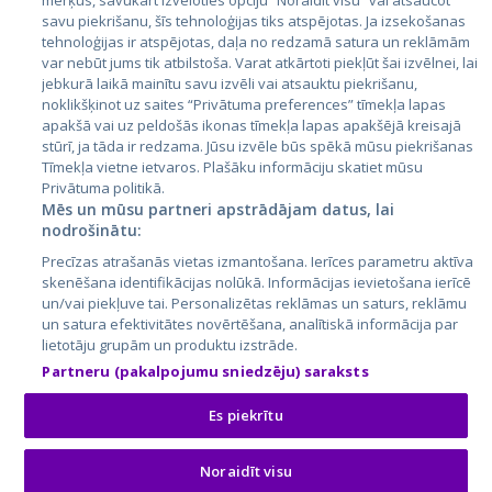
Latvija
mērķus, savukārt izvēloties opciju “Noraidīt visu” vai atsaucot
savu piekrišanu, šīs tehnoloģijas tiks atspējotas. Ja izsekošanas
Lietuva
tehnoloģijas ir atspējotas, daļa no redzamā satura un reklāmām
var nebūt jums tik atbilstoša. Varat atkārtoti piekļūt šai izvēlnei, lai
jebkurā laikā mainītu savu izvēli vai atsauktu piekrišanu,
noklikšķinot uz saites “Privātuma preferences” tīmekļa lapas
apakšā vai uz peldošās ikonas tīmekļa lapas apakšējā kreisajā
stūrī, ja tāda ir redzama. Jūsu izvēle būs spēkā mūsu piekrišanas
Tīmekļa vietne ietvaros. Plašāku informāciju skatiet mūsu
Privātuma politikā.
Mēs un mūsu partneri apstrādājam datus, lai
nodrošinātu:
City24.lv
CVbankas.lt
Precīzas atrašanās vietas izmantošana. Ierīces parametru aktīva
City24.ee
Kainos.lt
skenēšana identifikācijas nolūkā. Informācijas ievietošana ierīcē
GetaPro.lv
Paslaugos.lt
un/vai piekļuve tai. Personalizētas reklāmas un saturs, reklāmu
GetaPro.ee
auto24.ee
un satura efektivitātes novērtēšana, analītiskā informācija par
lietotāju grupām un produktu izstrāde.
Skelbiu.lt
KV.ee
Partneru (pakalpojumu sniedzēju) saraksts
Autoplius.lt
Osta.ee
Aruodas.lt
KuldneBörs.ee
Es piekrītu
Noraidīt visu