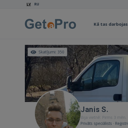
LV
RU
Kā tas darbojas
Skatījumi: 350
Janis S.
Bija vietnē: Pirms 3 mēn.
Privāts speciālists · Reģis