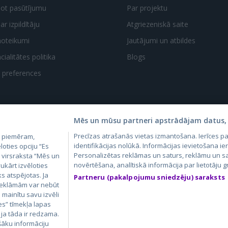
dot pasūtījumu
Par projektu
ar izpildītāju
Atgriezeniskā saite
noteikumi
Jautājumi un atbildes
ialitātes politika
Blogs
t preferences
Mēs un mūsu partneri apstrādājam datus, 
Precīzas atrašanās vietas izmantošana. Ierīces 
, piemēram,
4.lv
GetaPro.lv
Skelbiu.lt
Aruodas.lt
Kain
identifikācijas nolūkā. Informācijas ievietošana ier
loties opciju “Es
24.ee
GetaPro.ee
Personalizētas reklāmas un saturs, reklāmu un sa
Autoplius.lt
CVbankas.lt
Pas
m virsraksta “Mēs un
novērtēšana, analītiskā informācija par lietotāju
ukārt izvēloties
ks atspējotas. Ja
Partneru (pakalpojumu sniedzēju) saraksts
 reklāmām var nebūt
ā mainītu savu izvēli
es” tīmekļa lapas
 ja tāda ir redzama.
šāku informāciju