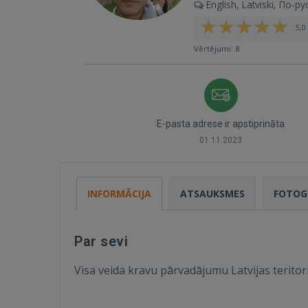
English, Latviski, По-ру
5,0 
Vērtējumi: 8
E-pasta adrese ir apstiprināta
01.11.2023
INFORMĀCIJA
ATSAUKSMES
FOTOG
Par sevi
Visa veida kravu pārvadājumu Latvijas teritorij