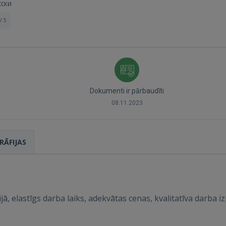
сски
/ 5
Dokumenti ir pārbaudīti
08.11.2023
Ienākt
RĀFIJAS
IENĀKT
ā, elastīgs darba laiks, adekvātas cenas, kvalitatīva darba iz
Aizmirsāt paroli?
Atcerēties?