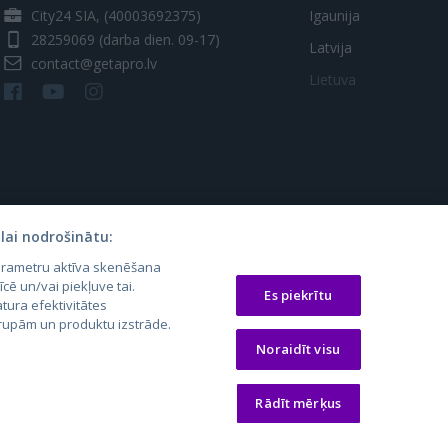
City24 SIA, (40003692375)
Igaunija
28259069
(darba dien. 09-17)
Latvija
contact@getapro.lv
Lietuva
lai nodrošinātu:
parametru aktīva skenēšana
os.lt
auto24.ee
Osta.ee
īcē un/vai piekļuve tai.
Es piekrītu
tura efektivitātes
laugos.lt
KV.ee
KuldneBörs.ee
 grupām un produktu izstrāde.
Noraidīt visu
Rādīt mērķus