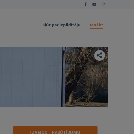
Kļūt par izpildītāju
Ienākt
IZVEIDOT PASŪTĪJUMU