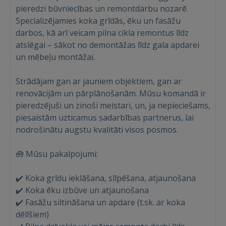
pieredzi būvniecības un remontdarbu nozarē.
Specializējamies koka grīdās, ēku un fasāžu
darbos, kā arī veicam pilna cikla remontus līdz
atslēgai – sākot no demontāžas līdz gala apdarei
un mēbeļu montāžai.
Strādājam gan ar jauniem objektiem, gan ar
renovācijām un pārplānošanām. Mūsu komandā ir
pieredzējuši un zinoši meistari, un, ja nepieciešams,
piesaistām uzticamus sadarbības partnerus, lai
nodrošinātu augstu kvalitāti visos posmos.
🧰 Mūsu pakalpojumi:
✔️ Koka grīdu ieklāšana, slīpēšana, atjaunošana
✔️ Koka ēku izbūve un atjaunošana
✔️ Fasāžu siltināšana un apdare (t.sk. ar koka
dēlīšiem)