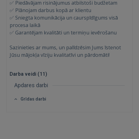
✅ Piedāvājam risinājumus atbilstoši budžetam
Aizmirsāt paroli?
Atcerēties?
✅ Plānojam darbus kopā ar klientu
✅ Sniegta komunikācija un caurspīdīgums visā
procesa laikā
FACEBOOK
✅ Garantējam kvalitāti un termiņu ievērošanu
GOOGLE
Sazinieties ar mums, un palīdzēsim Jums īstenot
Jūsu mājokļa vīziju kvalitatīvi un pārdomāti!
 Sign in with Apple
Darba veidi (
11
)
Vēl neesat reģistrējies?
Apdares darbi
REĢISTRĀCIJA
Grīdas darbi