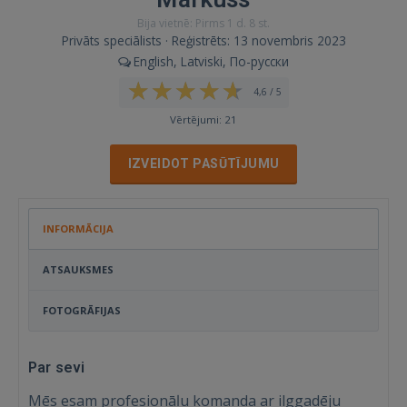
Bija vietnē: Pirms 1 d. 8 st.
Privāts speciālists · Reģistrēts: 13 novembris 2023
English, Latviski, По-русски
4,6 / 5
Vērtējumi: 21
IZVEIDOT PASŪTĪJUMU
INFORMĀCIJA
ATSAUKSMES
FOTOGRĀFIJAS
Par sevi
Mēs esam profesionāļu komanda ar ilggadēju