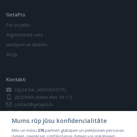
GetaPro
Par projektu
Atgriezeniskā saite
Jautājumi un atbildes
Blogs
Kontakti
City24 SIA, (40003692375)
28259069
(darba dien. 09-17)
contact@getapro.lv
Mums rūp jūsu konfidencialitāte
Mēs un mūsu
270
partneri glabājam un piekļūstam personas
datiem, piemēram, pārlūkošanas datiem vai unikālajiem