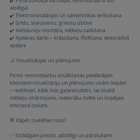
✔️ Pilna dzīvokļa vai mājas remonta darbi līdz
atslēgai
✔️ Elektroinstalācijas un santehnikas ierīkošana
✔️ Grīdu, starpsienu, griestu izbūve
✔️ Iekšdurvju montāža, mēbeļu salikšana
✔️ Apdares darbi – krāsošana, flīzēšana, dekoratīvā
apdare
📐 Vizualizācijas un plānojums
Pirms remontdarbu uzsākšanas piedāvājam
Ienākt
klientiem vizualizāciju un plānojumu visām telpām
– redzēsiet, kāds būs galarezultāts, tai skaitā
mēbeļu izkārtojums, materiālu izvēle un kopējais
interjera izskats.
💬 Kāpēc izvēlēties mūs?
IENĀKT
✅ Strādājam precīzi, atbildīgi un pārskatāmi