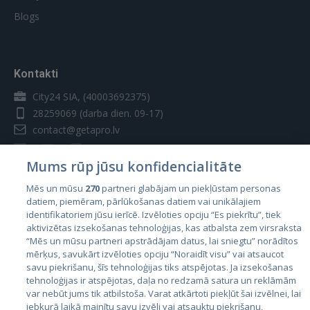
Blogs
Kontakti
City24 SIA, (40003692375)
28259069
(darba dien. 09-17)
contact@getapro.lv
Mums rūp jūsu konfidencialitāte
Mēs un mūsu
270
partneri glabājam un piekļūstam personas
datiem, piemēram, pārlūkošanas datiem vai unikālajiem
Valstis
identifikatoriem jūsu ierīcē. Izvēloties opciju “Es piekrītu”, tiek
aktivizētas izsekošanas tehnoloģijas, kas atbalsta zem virsraksta
Igaunija
“Mēs un mūsu partneri apstrādājam datus, lai sniegtu” norādītos
Latvija
mērķus, savukārt izvēloties opciju “Noraidīt visu” vai atsaucot
savu piekrišanu, šīs tehnoloģijas tiks atspējotas. Ja izsekošanas
Lietuva
tehnoloģijas ir atspējotas, daļa no redzamā satura un reklāmām
var nebūt jums tik atbilstoša. Varat atkārtoti piekļūt šai izvēlnei, lai
jebkurā laikā mainītu savu izvēli vai atsauktu piekrišanu,