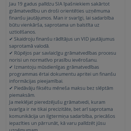
Jau 19 gadus palīdzu SIA īpašniekiem sakārtot
grāmatvedību un droši orientēties uzņēmuma
finanšu jautājumos. Man ir svarīgi, lai sadarbība
būtu vienkārša, saprotama un balstīta uz
uzticēšanos.
✔ Skaidroju finanšu rādītājus un VID jautājumus
saprotamā valodā.
✔ Rūpējos par savlaicīgu grāmatvedības procesu
norisi un normatīvo prasību ievērošanu.
✔ Izmantoju mūsdienīgas grāmatvedības
programmas ērtai dokumentu apritei un finanšu
informācijas pieejamībai.
✔ Piedāvāju fiksētu mēneša maksu bez slēptām
piemaksām.
Ja meklējat pieredzējušu grāmatvedi, kuram
svarīga ir ne tikai precizitāte, bet arī saprotama
komunikācija un ilgtermiņa sadarbība, priecāšos
Ienākt
iepazīties un pārrunāt, kā varu palīdzēt jūsu
uzņēmumam.