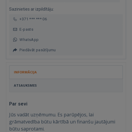
Sazinieties ar izpildītāju:
+371 *** *** 06
E-pasts
WhatsApp
Piedāvāt pasūtījumu
INFORMĀCIJA
ATSAUKSMES
Par sevi
Jūs vadāt uzņēmumu. Es parūpējos, lai
grāmatvedība būtu kārtībā un finanšu jautājumi
būtu saprotami.