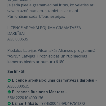
Ja šāda pieeja grāmatvedībai ir tas, ko vēlaties arī
savam uzņēmumam, sazinieties ar mani.
Pārrunāsim sadarbības iespējas.
LICENCE ĀRPAKALPOJUMA GRĀMATVEŽA
IENĀKT
DARBĪBAI
AGL 000535
Aizmirsāt paroli?
Atcerēties?
Piedalos Latvijas Pilsoniskās Alianses programmā
FACEBOOK
"ASNS". Latvijas Tirdzniecības un rūpniecības
kameras biedrs ar numuru 6180
GOOGLE
Sertifikāti
-
Licence ārpakalpojuma grāmatveža darbībai
 Sign in with Apple
AGL0000535
-
European Business Masters
Vēl neesat reģistrējies?
EBM2220104000136
-
98450004E49D1F761D72
LEI sertifikāts
REĢISTRĀCIJA