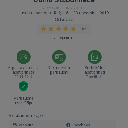
Bija vietnē: Pirms 3 dienām
Juridiska persona · Reģistrēts: 03 novembris 2019
Latviski
5,0 / 5
Vērtējumi: 12
E-pasta adrese ir
Dokumenti ir
Sertifikāti ir
apstiprināta
pārbaudīti
apstiprināti
03.11.2019
7 sertifikāti
Pārbaudīts
izpildītājs
Vairāk informācijas:
Website
Facebook