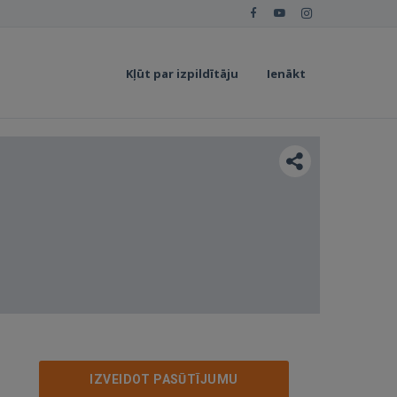
Kļūt par izpildītāju
Ienākt
IZVEIDOT PASŪTĪJUMU