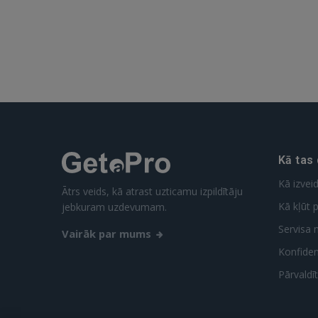
Kā tas
Kā izvei
Ātrs veids, kā atrast uzticamu izpildītāju
Kā kļūt p
jebkuram uzdevumam.
Servisa 
Vairāk par mums
Konfidenc
Pārvaldī