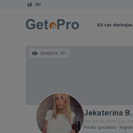
LV
RU
Kā tas darbojas
Skatījumi: 301
Jekaterina B.
Bija vietnē: Pirms 2 g., 3
Privāts speciālists · Reģis