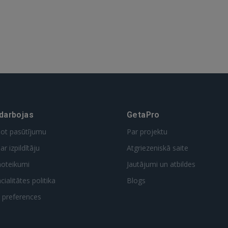
GOOGLE
 Sign in with Apple
Vēl neesat reģistrējies?
REĢISTRĀCIJA
 darbojas
GetaPro
dot pasūtījumu
Par projektu
ar izpildītāju
Atgriezeniskā saite
noteikumi
Jautājumi un atbildes
ialitātes politika
Blogs
t preferences