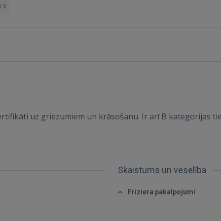
/ 5
Ienākt
ertifikāti uz griezumiem un krāsošanu. Ir arī B kategorijas ti
IENĀKT
Aizmirsāt paroli?
Atcerēties?
Skaistums un veselība
Friziera pakalpojumi
FACEBOOK