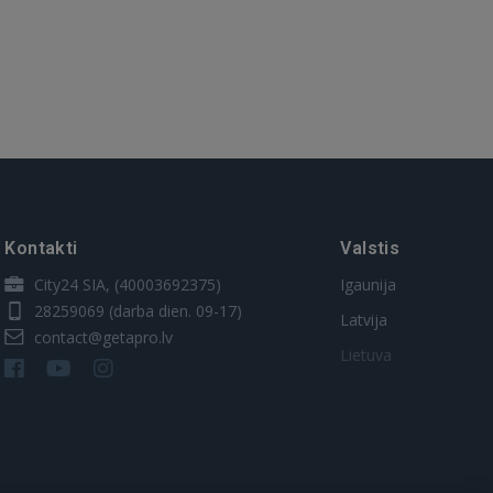
Kontakti
Valstis
City24 SIA, (40003692375)
Igaunija
28259069
(darba dien. 09-17)
Latvija
contact@getapro.lv
Lietuva