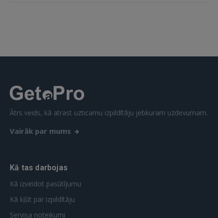
 Sign in with Apple
Vēl neesat reģistrējies?
REĢISTRĀCIJA
Ātrs veids, kā atrast uzticamu izpildītāju jebkuram uzdevumam.
Vairāk par mums
Kā tas darbojas
Kā izveidot pasūtījumu
Kā kļūt par izpildītāju
Servisa noteikumi