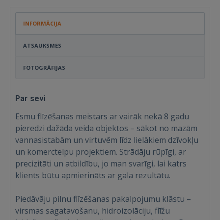
INFORMĀCIJA
ATSAUKSMES
FOTOGRĀFIJAS
Par sevi
Esmu flīzēšanas meistars ar vairāk nekā 8 gadu
pieredzi dažāda veida objektos – sākot no mazām
vannasistabām un virtuvēm līdz lielākiem dzīvokļu
un komerctelpu projektiem. Strādāju rūpīgi, ar
precizitāti un atbildību, jo man svarīgi, lai katrs
klients būtu apmierināts ar gala rezultātu.
Piedāvāju pilnu flīzēšanas pakalpojumu klāstu –
virsmas sagatavošanu, hidroizolāciju, flīžu