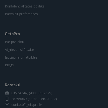
Konfidencialitātes politika
Pārvaldīt preferences
GetaPro
Par projektu
Atgriezeniskā saite
Jautājumi un atbildes
Blogs
Kontakti
City24 SIA, (40003692375)
28259069
(darba dien. 09-17)
contact@getapro.lv