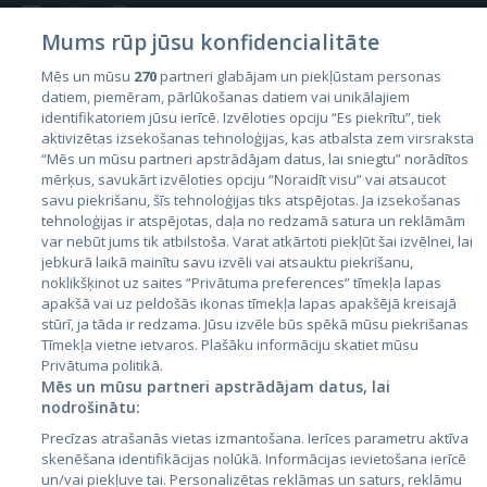
Mums rūp jūsu konfidencialitāte
Mēs un mūsu
270
partneri glabājam un piekļūstam personas
datiem, piemēram, pārlūkošanas datiem vai unikālajiem
Valstis
identifikatoriem jūsu ierīcē. Izvēloties opciju “Es piekrītu”, tiek
aktivizētas izsekošanas tehnoloģijas, kas atbalsta zem virsraksta
Igaunija
“Mēs un mūsu partneri apstrādājam datus, lai sniegtu” norādītos
Latvija
mērķus, savukārt izvēloties opciju “Noraidīt visu” vai atsaucot
savu piekrišanu, šīs tehnoloģijas tiks atspējotas. Ja izsekošanas
Lietuva
tehnoloģijas ir atspējotas, daļa no redzamā satura un reklāmām
var nebūt jums tik atbilstoša. Varat atkārtoti piekļūt šai izvēlnei, lai
jebkurā laikā mainītu savu izvēli vai atsauktu piekrišanu,
noklikšķinot uz saites “Privātuma preferences” tīmekļa lapas
apakšā vai uz peldošās ikonas tīmekļa lapas apakšējā kreisajā
stūrī, ja tāda ir redzama. Jūsu izvēle būs spēkā mūsu piekrišanas
Tīmekļa vietne ietvaros. Plašāku informāciju skatiet mūsu
Privātuma politikā.
Mēs un mūsu partneri apstrādājam datus, lai
nodrošinātu:
City24.lv
CVbankas.lt
Precīzas atrašanās vietas izmantošana. Ierīces parametru aktīva
City24.ee
Kainos.lt
skenēšana identifikācijas nolūkā. Informācijas ievietošana ierīcē
GetaPro.lv
Paslaugos.lt
un/vai piekļuve tai. Personalizētas reklāmas un saturs, reklāmu