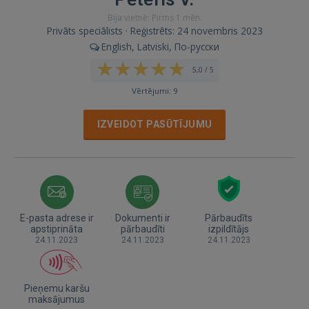
Bija vietnē: Pirms 1 mēn.
Privāts speciālists · Reģistrēts: 24 novembris 2023
English, Latviski, По-русски
5,0 / 5
Vērtējumi: 9
IZVEIDOT PASŪTĪJUMU
E-pasta adrese ir
Dokumenti ir
Pārbaudīts
apstiprināta
pārbaudīti
izpildītājs
24.11.2023
24.11.2023
24.11.2023
Pieņemu karšu
maksājumus