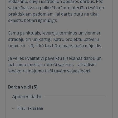
ieklāšanu, šuvju iestrādi un apdares darbus. Pēc
vajadzības varu palīdzēt arī ar materiālu izvēli un
praktiskiem padomiem, lai darbs būtu ne tikai
skaists, bet arī ilgmūžīgs.
Ienākt
Esmu punktuāls, ievēroju termiņus un vienmēr
strādāju tīri un kārtīgi. Katru projektu uztveru
nopietni – tā, it kā tas būtu mans paša mājoklis.
Ja vēlies kvalitatīvi paveiktu flīzēšanas darbu un
uzticamu meistaru, droši sazinies – atradīsim
IENĀKT
labāko risinājumu tieši tavām vajadzībām!
Aizmirsāt paroli?
Atcerēties?
Darba veidi (
5
)
FACEBOOK
Apdares darbi
GOOGLE
Flīžu ieklāšana