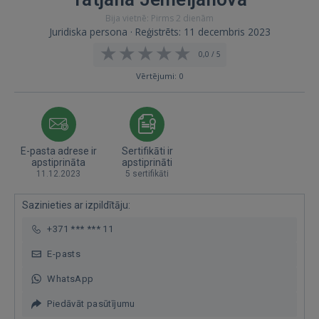
Bija vietnē: Pirms 2 dienām
Juridiska persona · Reģistrēts: 11 decembris 2023
0,0 / 5
Vērtējumi: 0
E-pasta adrese ir
Sertifikāti ir
apstiprināta
apstiprināti
11.12.2023
5 sertifikāti
Sazinieties ar izpildītāju:
+371 *** *** 11
E-pasts
WhatsApp
Piedāvāt pasūtījumu