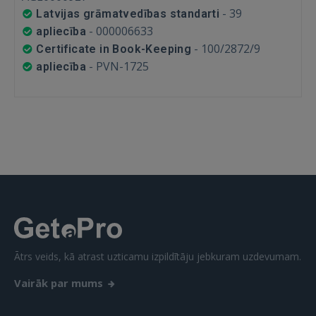
-
39
Latvijas grāmatvedības standarti
-
000006633
apliecība
-
100/2872/9
Certificate in Book-Keeping
IENĀKT
-
PVN-1725
apliecība
Aizmirsāt paroli?
Atcerēties?
FACEBOOK
GOOGLE
 Sign in with Apple
Vēl neesat reģistrējies?
Ātrs veids, kā atrast uzticamu izpildītāju jebkuram uzdevumam.
Vairāk par mums
REĢISTRĀCIJA