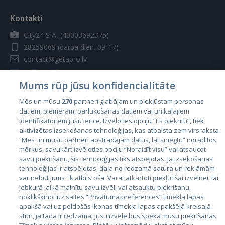
Kontakti
City24 SIA, (40003692375)
28259069
(darba dien. 09-17)
contact@getapro.lv
Mums rūp jūsu konfidencialitāte
Mēs un mūsu
270
partneri glabājam un piekļūstam personas
datiem, piemēram, pārlūkošanas datiem vai unikālajiem
Valstis
identifikatoriem jūsu ierīcē. Izvēloties opciju “Es piekrītu”, tiek
aktivizētas izsekošanas tehnoloģijas, kas atbalsta zem virsraksta
Igaunija
“Mēs un mūsu partneri apstrādājam datus, lai sniegtu” norādītos
Latvija
mērķus, savukārt izvēloties opciju “Noraidīt visu” vai atsaucot
savu piekrišanu, šīs tehnoloģijas tiks atspējotas. Ja izsekošanas
Lietuva
tehnoloģijas ir atspējotas, daļa no redzamā satura un reklāmām
var nebūt jums tik atbilstoša. Varat atkārtoti piekļūt šai izvēlnei, lai
jebkurā laikā mainītu savu izvēli vai atsauktu piekrišanu,
noklikšķinot uz saites “Privātuma preferences” tīmekļa lapas
apakšā vai uz peldošās ikonas tīmekļa lapas apakšējā kreisajā
stūrī, ja tāda ir redzama. Jūsu izvēle būs spēkā mūsu piekrišanas