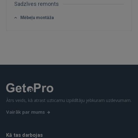
Sadzīves remonts
Mēbeļu montāža
IENĀKT
Aizmirsāt paroli?
Atcerēties?
FACEBOOK
GOOGLE
 Sign in with Apple
Ātrs veids, kā atrast uzticamu izpildītāju jebkuram uzdevumam.
Vēl neesat reģistrējies?
Vairāk par mums
REĢISTRĀCIJA
Kā tas darbojas