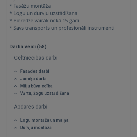
* Fasāžu montāža
* Logu un durvju uzstādīšana
* Pieredze vairāk nekā 15 gadi
* Savs transports un profesionāli instrumenti
Darba veidi (
58
)
Celtniecības darbi
Fasādes darbi
Jumiķa darbi
Māju būvniecība
Vārtu, žogu uzstādīšana
Apdares darbi
Ienākt
Logu montāža un maiņa
Durvju montāža