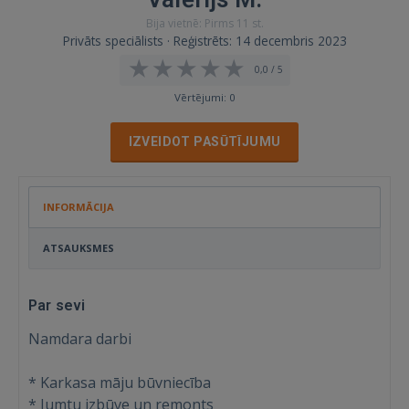
Bija vietnē: Pirms 11 st.
Privāts speciālists · Reģistrēts: 14 decembris 2023
0,0 / 5
Vērtējumi: 0
IZVEIDOT PASŪTĪJUMU
INFORMĀCIJA
ATSAUKSMES
Par sevi
Namdara darbi
* Karkasa māju būvniecība
* Jumtu izbūve un remonts