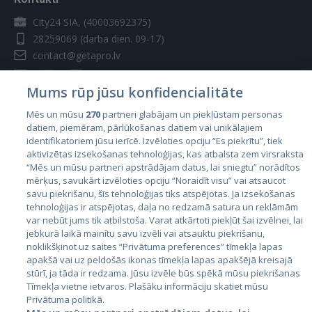
City24 SIA, (40003692375)
28259069
(darba dien. 09-17)
contact@getapro.lv
Mums rūp jūsu konfidencialitāte
Mēs un mūsu
270
partneri glabājam un piekļūstam personas
datiem, piemēram, pārlūkošanas datiem vai unikālajiem
Valstis
identifikatoriem jūsu ierīcē. Izvēloties opciju “Es piekrītu”, tiek
aktivizētas izsekošanas tehnoloģijas, kas atbalsta zem virsraksta
Igaunija
“Mēs un mūsu partneri apstrādājam datus, lai sniegtu” norādītos
Latvija
mērķus, savukārt izvēloties opciju “Noraidīt visu” vai atsaucot
savu piekrišanu, šīs tehnoloģijas tiks atspējotas. Ja izsekošanas
Lietuva
tehnoloģijas ir atspējotas, daļa no redzamā satura un reklāmām
var nebūt jums tik atbilstoša. Varat atkārtoti piekļūt šai izvēlnei, lai
jebkurā laikā mainītu savu izvēli vai atsauktu piekrišanu,
noklikšķinot uz saites “Privātuma preferences” tīmekļa lapas
apakšā vai uz peldošās ikonas tīmekļa lapas apakšējā kreisajā
stūrī, ja tāda ir redzama. Jūsu izvēle būs spēkā mūsu piekrišanas
Tīmekļa vietne ietvaros. Plašāku informāciju skatiet mūsu
Privātuma politikā.