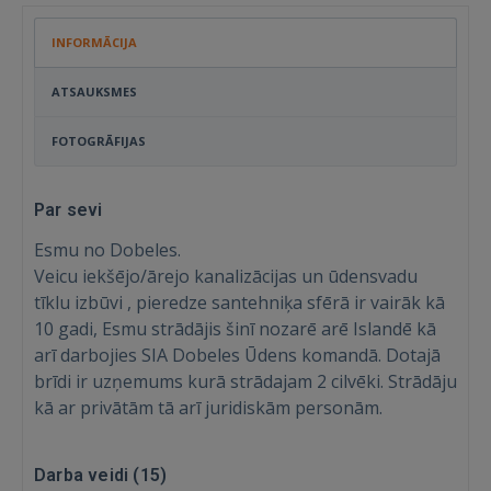
INFORMĀCIJA
ATSAUKSMES
FOTOGRĀFIJAS
Par sevi
Esmu no Dobeles.
Veicu iekšējo/ārejo kanalizācijas un ūdensvadu
tīklu izbūvi , pieredze santehniķa sfērā ir vairāk kā
10 gadi, Esmu strādājis šinī nozarē arē Islandē kā
arī darbojies SIA Dobeles Ūdens komandā. Dotajā
brīdi ir uzņemums kurā strādajam 2 cilvēki. Strādāju
kā ar privātām tā arī juridiskām personām.
Darba veidi (
15
)
Ienākt