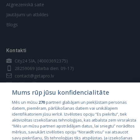
Atgriezeniskā saite
Jautājumi un atbildes
Blogs
Kontakti
City24 SIA, (40003692375)
28259069
(darba dien. 09-17)
contact@getapro.lv
Mums rūp jūsu konfidencialitāte
Mēs un mūsu
270
partneri glabājam un piekļūstam personas
datiem, piemēram, pārlūkošanas datiem vai unikālajiem
Valstis
identifikatoriem jūsu ierīcē. Izvēloties opciju “Es piekrītu”, tiek
aktivizētas izsekošanas tehnoloģijas, kas atbalsta zem virsraksta
Igaunija
“Mēs un mūsu partneri apstrādājam datus, lai sniegtu” norādītos
Latvija
mērķus, savukārt izvēloties opciju “Noraidīt visu” vai atsaucot
savu piekrišanu, šīs tehnoloģijas tiks atspējotas. Ja izsekošanas