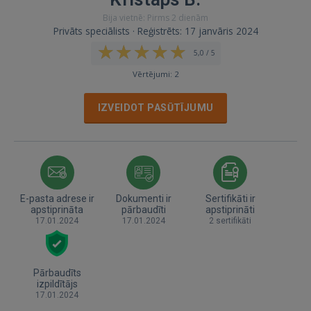
Bija vietnē: Pirms 2 dienām
Privāts speciālists · Reģistrēts: 17 janvāris 2024
5,0 / 5
Vērtējumi: 2
IZVEIDOT PASŪTĪJUMU
E-pasta adrese ir
Dokumenti ir
Sertifikāti ir
apstiprināta
pārbaudīti
apstiprināti
17.01.2024
17.01.2024
2 sertifikāti
Pārbaudīts
izpildītājs
17.01.2024