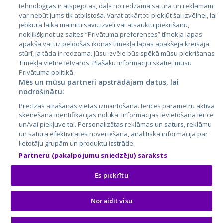
Lietuva
tehnoloģijas ir atspējotas, daļa no redzamā satura un reklāmām
var nebūt jums tik atbilstoša. Varat atkārtoti piekļūt šai izvēlnei, lai
jebkurā laikā mainītu savu izvēli vai atsauktu piekrišanu,
noklikšķinot uz saites “Privātuma preferences” tīmekļa lapas
apakšā vai uz peldošās ikonas tīmekļa lapas apakšējā kreisajā
stūrī, ja tāda ir redzama. Jūsu izvēle būs spēkā mūsu piekrišanas
Tīmekļa vietne ietvaros. Plašāku informāciju skatiet mūsu
Privātuma politikā.
Mēs un mūsu partneri apstrādājam datus, lai
nodrošinātu:
City24.lv
CVbankas.lt
Precīzas atrašanās vietas izmantošana. Ierīces parametru aktīva
City24.ee
Kainos.lt
skenēšana identifikācijas nolūkā. Informācijas ievietošana ierīcē
GetaPro.lv
Paslaugos.lt
un/vai piekļuve tai. Personalizētas reklāmas un saturs, reklāmu
GetaPro.ee
auto24.ee
un satura efektivitātes novērtēšana, analītiskā informācija par
lietotāju grupām un produktu izstrāde.
Skelbiu.lt
KV.ee
Partneru (pakalpojumu sniedzēju) saraksts
Autoplius.lt
Osta.ee
Aruodas.lt
KuldneBörs.ee
Es piekrītu
Noraidīt visu
© 2026 GetaPro. Visas tiesības aizsargātas.