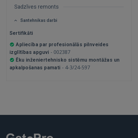
Sadzīves remonts
Santehnikas darbi
Sertifikāti
Apliecība par profesionālās pilnveides
IENĀKT
-
002387
izglītības apguvi
Ēku inženiertehnisko sistēmu montāžas un
Aizmirsāt paroli?
Atcerēties?
-
4-3/24-597
apkalpošanas pamati
FACEBOOK
GOOGLE
 Sign in with Apple
Vēl neesat reģistrējies?