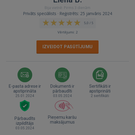
Bija vietnē: Pirms 3 dienām
Privāts speciālists · Reģistrēts: 25 janvāris 2024
5,0 / 5
Vērtējumi: 2
IZVEIDOT PASŪTĪJUMU
E-pasta adrese ir
Dokumenti ir
Sertifikāti ir
apstiprināta
pārbaudīti
apstiprināti
25.01.2024
03.05.2024
2 sertifikāti
Pieņemu karšu
Pārbaudīts
maksājumus
izpildītājs
03.05.2024