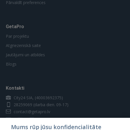
Pārvaldīt preferences
GetaPro
Par projektu
Atgriezeniskā saite
Jautājumi un atbildes
Blogs
Kontakti
City24 SIA, (40003692375)
28259069
(darba dien. 09-17)
contact@getapro.lv
Mums rūp jūsu konfidencialitāte