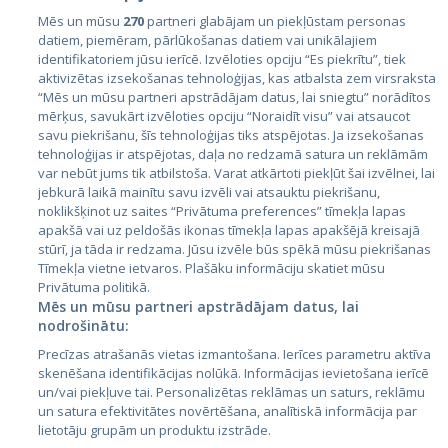
Mēs un mūsu
270
partneri glabājam un piekļūstam personas
datiem, piemēram, pārlūkošanas datiem vai unikālajiem
Valstis
identifikatoriem jūsu ierīcē. Izvēloties opciju “Es piekrītu”, tiek
aktivizētas izsekošanas tehnoloģijas, kas atbalsta zem virsraksta
Igaunija
“Mēs un mūsu partneri apstrādājam datus, lai sniegtu” norādītos
Latvija
mērķus, savukārt izvēloties opciju “Noraidīt visu” vai atsaucot
savu piekrišanu, šīs tehnoloģijas tiks atspējotas. Ja izsekošanas
Lietuva
tehnoloģijas ir atspējotas, daļa no redzamā satura un reklāmām
var nebūt jums tik atbilstoša. Varat atkārtoti piekļūt šai izvēlnei, lai
jebkurā laikā mainītu savu izvēli vai atsauktu piekrišanu,
noklikšķinot uz saites “Privātuma preferences” tīmekļa lapas
apakšā vai uz peldošās ikonas tīmekļa lapas apakšējā kreisajā
stūrī, ja tāda ir redzama. Jūsu izvēle būs spēkā mūsu piekrišanas
Tīmekļa vietne ietvaros. Plašāku informāciju skatiet mūsu
Privātuma politikā.
Mēs un mūsu partneri apstrādājam datus, lai
nodrošinātu:
City24.lv
CVbankas.lt
Precīzas atrašanās vietas izmantošana. Ierīces parametru aktīva
City24.ee
Kainos.lt
skenēšana identifikācijas nolūkā. Informācijas ievietošana ierīcē
GetaPro.lv
Paslaugos.lt
un/vai piekļuve tai. Personalizētas reklāmas un saturs, reklāmu
GetaPro.ee
auto24.ee
un satura efektivitātes novērtēšana, analītiskā informācija par
lietotāju grupām un produktu izstrāde.
Skelbiu.lt
KV.ee