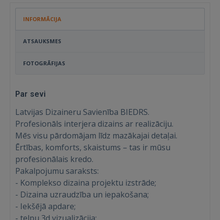
INFORMĀCIJA
ATSAUKSMES
FOTOGRĀFIJAS
Par sevi
Latvijas Dizaineru Savienība BIEDRS.
Profesionāls interjera dizains ar realizāciju.
Mēs visu pārdomājam līdz mazākajai detaļai.
Ērtības, komforts, skaistums – tas ir mūsu
profesionālais kredo.
Pakalpojumu saraksts:
- Komplekso dizaina projektu izstrāde;
- Dizaina uzraudzība un iepakošana;
- Iekšējā apdare;
- telpu 3d vizualizācija;