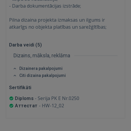
- Darba dokumentācijas izstrāde;
Ienākt
Pilna dizaina projekta izmaksas un ilgums ir
atkarīgs no objekta platības un sarežģītības;
Darba veidi (
5
)
Dizains, māksla, reklāma
IENĀKT
Dizainera pakalpojumi
Citi dizaina pakalpojumi
Aizmirsāt paroli?
Atcerēties?
Sertifikāti
FACEBOOK
-
Serija PK E Nr.0250
Diploms
-
НW-12_02
Аттестат
GOOGLE
 Sign in with Apple