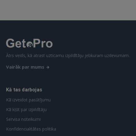
Vēl neesat reģistrējies?
REĢISTRĀCIJA
Ātrs veids, kā atrast uzticamu izpildītāju jebkuram uzdevumam.
Vairāk par mums
Kā tas darbojas
Kā izveidot pasūtījumu
Kā kļūt par izpildītāju
Servisa noteikumi
Konfidencialitātes politika