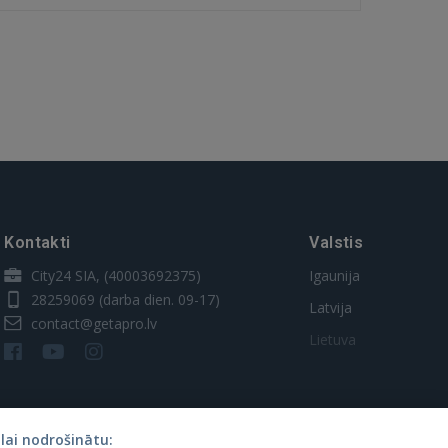
Kontakti
Valstis
City24 SIA, (40003692375)
Igaunija
28259069
(darba dien. 09-17)
Latvija
contact@getapro.lv
Lietuva
lai nodrošinātu: