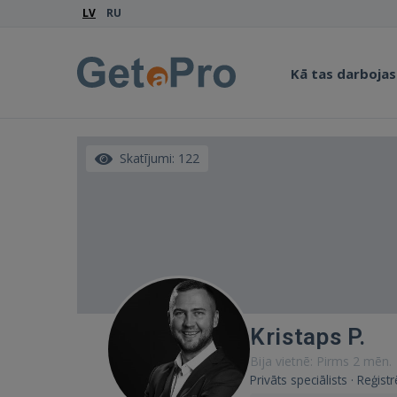
LV
RU
Kā tas darbojas
Skatījumi: 122
Kristaps P.
Bija vietnē: Pirms 2 mēn.
Privāts speciālists · Reģist