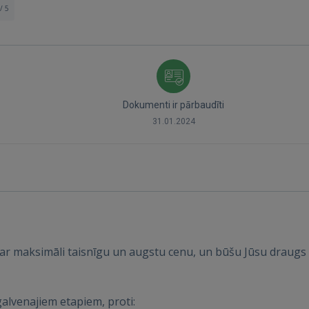
/ 5
Dokumenti ir pārbaudīti
31.01.2024
Ienākt
r maksimāli taisnīgu un augstu cenu, un būšu Jūsu draug
lvenajiem etapiem, proti: