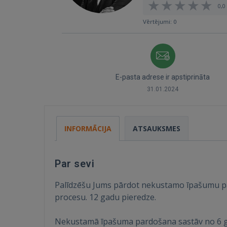
0,0 
Vērtējumi: 0
E-pasta adrese ir apstiprināta
31.01.2024
INFORMĀCIJA
ATSAUKSMES
Par sevi
Palīdzēšu Jums pārdot nekustamo īpašumu pa
procesu. 12 gadu pieredze.
Nekustamā īpašuma pardošana sastāv no 6 ga