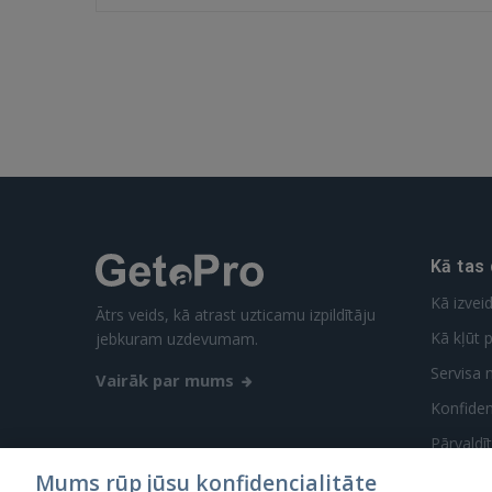
Kā tas
Kā izvei
Ātrs veids, kā atrast uzticamu izpildītāju
Kā kļūt p
jebkuram uzdevumam.
Servisa 
Vairāk par mums
Konfidenc
Pārvaldī
Mums rūp jūsu konfidencialitāte