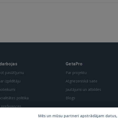
 darbojas
GetaPro
dot pasūtījumu
Par projektu
ar izpildītāju
Atgriezeniskā saite
noteikumi
Jautājumi un atbildes
ialitātes politika
Blogs
t preferences
Mēs un mūsu partneri apstrādājam datus, 