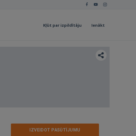
Kļūt par izpildītāju
Ienākt
IZVEIDOT PASŪTĪJUMU