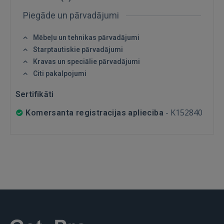
Piegāde un pārvadājumi
Mēbeļu un tehnikas pārvadājumi
Starptautiskie pārvadājumi
Kravas un speciālie pārvadājumi
Citi pakalpojumi
IENĀKT
Sertifikāti
Aizmirsāt paroli?
Atcerēties?
-
K152840
Komersanta registracijas aplieciba
FACEBOOK
GOOGLE
 Sign in with Apple
Vēl neesat reģistrējies?