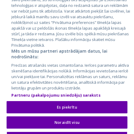
Lietuva
tehnoloģijas ir atspējotas, daļa no redzamā satura un reklāmām
var nebūt jums tik atbilstoša. Varat atkārtoti piekļūt šai izvēlnei, lai
jebkurā laikā mainītu savu izvēli vai atsauktu piekrišanu,
noklikšķinot uz saites “Privātuma preferences” tīmekļa lapas
apakšā vai uz peldošās ikonas tīmekļa lapas apakšējā kreisajā
stūrī, ja tāda ir redzama. Jūsu izvēle būs spēkā mūsu piekrišanas
Tīmekļa vietne ietvaros. Plašāku informāciju skatiet mūsu
Privātuma politikā.
Mēs un mūsu partneri apstrādājam datus, lai
nodrošinātu:
City24.lv
CVbankas.lt
Precīzas atrašanās vietas izmantošana. Ierīces parametru aktīva
City24.ee
Kainos.lt
skenēšana identifikācijas nolūkā. Informācijas ievietošana ierīcē
GetaPro.lv
Paslaugos.lt
un/vai piekļuve tai. Personalizētas reklāmas un saturs, reklāmu
GetaPro.ee
auto24.ee
un satura efektivitātes novērtēšana, analītiskā informācija par
lietotāju grupām un produktu izstrāde.
Skelbiu.lt
KV.ee
Partneru (pakalpojumu sniedzēju) saraksts
Autoplius.lt
Osta.ee
Aruodas.lt
KuldneBörs.ee
Es piekrītu
Noraidīt visu
© 2026 GetaPro. Visas tiesības aizsargātas.