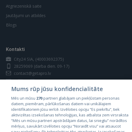
Atgriezeniskā saite
Jautājumi un atbildes
Blogs
Kontakti
City24 SIA, (40003692375)
28259069
(darba dien. 09-17)
contact@getapro.lv
Mums rūp jūsu konfidencialitāte
Mēs un mūsu
270
partneri glabājam un piekļūstam personas
datiem, piemēram, pārlūkošanas datiem vai unikālajiem
Valstis
identifikatoriem jūsu ierīcē. Izvēloties opciju “Es piekrītu”, tiek
aktivizētas izsekošanas tehnoloģijas, kas atbalsta zem virsraksta
Igaunija
“Mēs un mūsu partneri apstrādājam datus, lai sniegtu” norādītos
Latvija
mērķus, savukārt izvēloties opciju “Noraidīt visu” vai atsaucot
savu piekrišanu, šīs tehnoloģijas tiks atspējotas. Ja izsekošanas