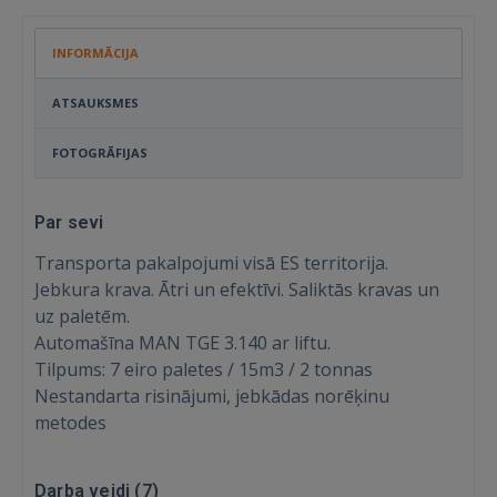
INFORMĀCIJA
ATSAUKSMES
FOTOGRĀFIJAS
Par sevi
Transporta pakalpojumi visā ES territorija.
Jebkura krava. Ātri un efektīvi. Saliktās kravas un
uz paletēm.
Automašīna MAN TGE 3.140 ar liftu.
Tilpums: 7 eiro paletes / 15m3 / 2 tonnas
Nestandarta risinājumi, jebkādas norēķinu
metodes
Ienākt
Darba veidi (
7
)