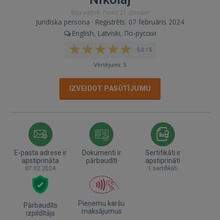
Bija vietnē: Pirms 21 dienām
Juridiska persona · Reģistrēts: 07 februāris 2024
English, Latviski, По-русски
5,0 / 5
Vērtējumi: 5
IZVEIDOT PASŪTĪJUMU
E-pasta adrese ir
Dokumenti ir
Sertifikāti ir
apstiprināta
pārbaudīti
apstiprināti
07.02.2024
1 sertifikāti
Pieņemu karšu
Pārbaudīts
maksājumus
izpildītājs