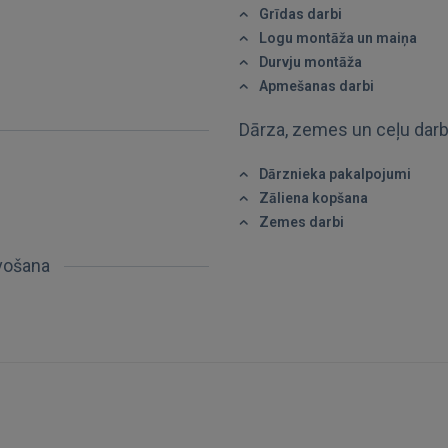
Grīdas darbi
Logu montāža un maiņa
Aizmirsāt paroli?
Atcerēties?
Durvju montāža
Apmešanas darbi
FACEBOOK
Dārza, zemes un ceļu dar
GOOGLE
Dārznieka pakalpojumi
Zāliena kopšana
 Sign in with Apple
Zemes darbi
avošana
Vēl neesat reģistrējies?
REĢISTRĀCIJA