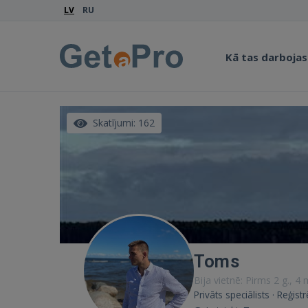
LV
RU
Kā tas darbojas
Skatījumi: 162
Toms
Bija vietnē: Pirms 2 g., 4
Privāts speciālists · Reģist