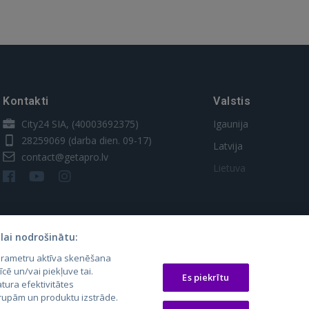
Kontakti
Valstis
City24 SIA, (40003692375)
Igaunija
28259069
(darba dien. 09-17)
Latvija
contact@getapro.lv
Lietuva
lai nodrošinātu:
parametru aktīva skenēšana
īcē un/vai piekļuve tai.
Es piekrītu
tura efektivitātes
 grupām un produktu izstrāde.
os.lt
auto24.ee
Osta.ee