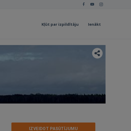
Kļūt par izpildītāju
Ienākt
IZVEIDOT PASŪTĪJUMU