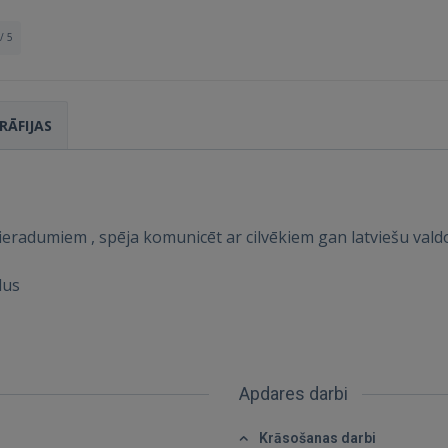
/ 5
RĀFIJAS
ieradumiem , spēja komunicēt ar cilvēkiem gan latviešu vald
Ienākt
dus
Apdares darbi
Krāsošanas darbi
IENĀKT