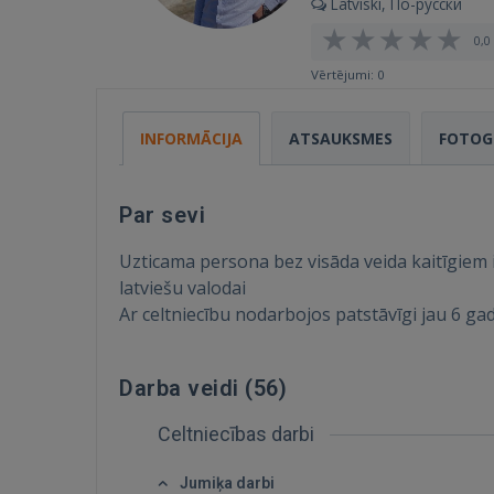
Latviski, По-русски
0,0 
Vērtējumi: 0
INFORMĀCIJA
ATSAUKSMES
FOTOG
Par sevi
Uzticama persona bez visāda veida kaitīgiem 
latviešu valodai
Ar celtniecību nodarbojos patstāvīgi jau 6 ga
Darba veidi (
56
)
Celtniecības darbi
Jumiķa darbi