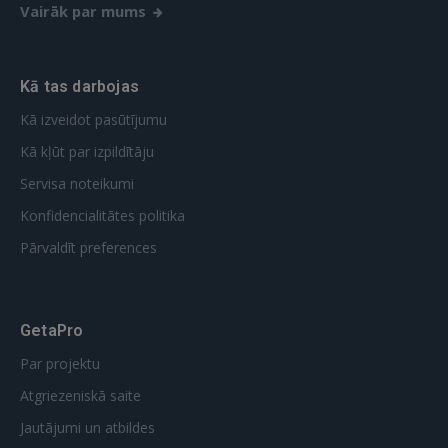
Vairāk par mums
GOOGLE
Kā tas darbojas
 Sign in with Apple
Kā izveidot pasūtījumu
Kā kļūt par izpildītāju
Vēl neesat reģistrējies?
Servisa noteikumi
REĢISTRĀCIJA
Konfidencialitātes politika
Pārvaldīt preferences
GetaPro
Par projektu
Atgriezeniskā saite
Jautājumi un atbildes