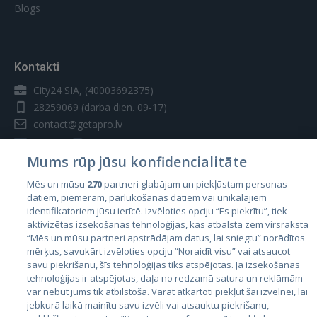
Blogs
Kontakti
City24 SIA, (40003692375)
28259069
(darba dien. 09-17)
contact@getapro.lv
Mums rūp jūsu konfidencialitāte
Mēs un mūsu
270
partneri glabājam un piekļūstam personas
datiem, piemēram, pārlūkošanas datiem vai unikālajiem
Valstis
identifikatoriem jūsu ierīcē. Izvēloties opciju “Es piekrītu”, tiek
aktivizētas izsekošanas tehnoloģijas, kas atbalsta zem virsraksta
Igaunija
“Mēs un mūsu partneri apstrādājam datus, lai sniegtu” norādītos
Latvija
mērķus, savukārt izvēloties opciju “Noraidīt visu” vai atsaucot
savu piekrišanu, šīs tehnoloģijas tiks atspējotas. Ja izsekošanas
Lietuva
tehnoloģijas ir atspējotas, daļa no redzamā satura un reklāmām
var nebūt jums tik atbilstoša. Varat atkārtoti piekļūt šai izvēlnei, lai
jebkurā laikā mainītu savu izvēli vai atsauktu piekrišanu,