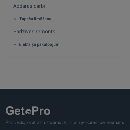
Apdares darbi
Tapešu līmēšana
Sadzīves remonts
Elektriķa pakalpojumi
Ienākt
IENĀKT
Aizmirsāt paroli?
Atcerēties?
Ātrs veids, kā atrast uzticamu izpildītāju jebkuram uzdevumam.
FACEBOOK