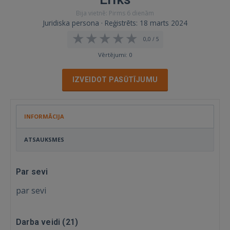
Bija vietnē: Pirms 6 dienām
Juridiska persona · Reģistrēts: 18 marts 2024
0,0 / 5
Vērtējumi: 0
IZVEIDOT PASŪTĪJUMU
INFORMĀCIJA
ATSAUKSMES
Par sevi
par sevi
Darba veidi (
21
)