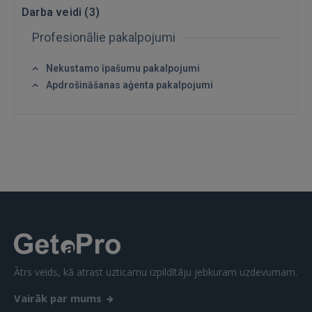
Darba veidi (
3
)
Profesionālie pakalpojumi
Nekustamo īpašumu pakalpojumi
IENĀKT
Apdrošināšanas aģenta pakalpojumi
Aizmirsāt paroli?
Atcerēties?
FACEBOOK
GOOGLE
 Sign in with Apple
Vēl neesat reģistrējies?
Ātrs veids, kā atrast uzticamu izpildītāju jebkuram uzdevumam.
REĢISTRĀCIJA
Vairāk par mums