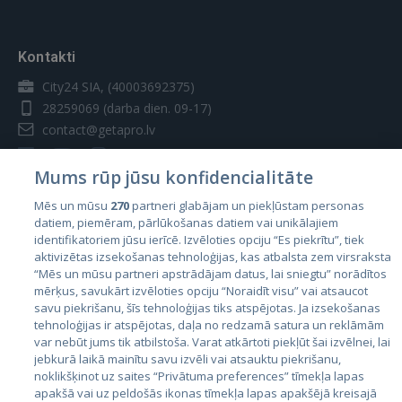
Kontakti
City24 SIA, (40003692375)
28259069
(darba dien. 09-17)
contact@getapro.lv
Mums rūp jūsu konfidencialitāte
Mēs un mūsu
270
partneri glabājam un piekļūstam personas
datiem, piemēram, pārlūkošanas datiem vai unikālajiem
Valstis
identifikatoriem jūsu ierīcē. Izvēloties opciju “Es piekrītu”, tiek
aktivizētas izsekošanas tehnoloģijas, kas atbalsta zem virsraksta
Igaunija
“Mēs un mūsu partneri apstrādājam datus, lai sniegtu” norādītos
Latvija
mērķus, savukārt izvēloties opciju “Noraidīt visu” vai atsaucot
savu piekrišanu, šīs tehnoloģijas tiks atspējotas. Ja izsekošanas
Lietuva
tehnoloģijas ir atspējotas, daļa no redzamā satura un reklāmām
var nebūt jums tik atbilstoša. Varat atkārtoti piekļūt šai izvēlnei, lai
jebkurā laikā mainītu savu izvēli vai atsauktu piekrišanu,
noklikšķinot uz saites “Privātuma preferences” tīmekļa lapas
apakšā vai uz peldošās ikonas tīmekļa lapas apakšējā kreisajā