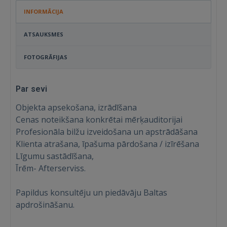
INFORMĀCIJA
ATSAUKSMES
FOTOGRĀFIJAS
Par sevi
Objekta apsekošana, izrādīšana
Cenas noteikšana konkrētai mērķauditorijai
Profesionāla bilžu izveidošana un apstrādāšana
Klienta atrašana, īpašuma pārdošana / izīrēšana
Līgumu sastādīšana,
Īrēm- Afterserviss.
Papildus konsultēju un piedāvāju Baltas
Ienākt
apdrošināšanu.