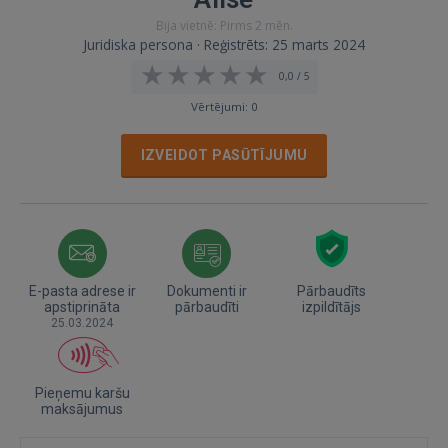
Bija vietnē: Pirms 2 mēn.
Juridiska persona · Reģistrēts: 25 marts 2024
0,0 / 5
Vērtējumi: 0
IZVEIDOT PASŪTĪJUMU
E-pasta adrese ir
Dokumenti ir
Pārbaudīts
apstiprināta
pārbaudīti
izpildītājs
25.03.2024
Pieņemu karšu
maksājumus