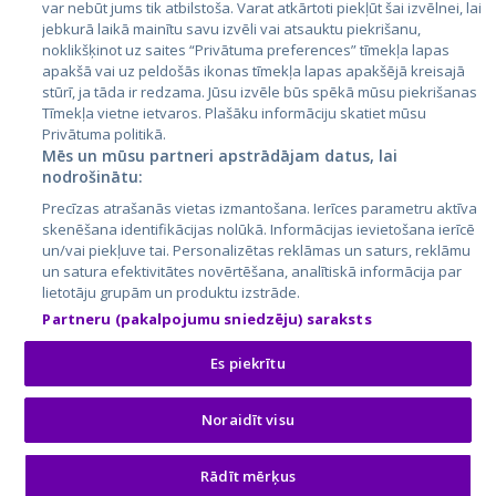
var nebūt jums tik atbilstoša. Varat atkārtoti piekļūt šai izvēlnei, lai
jebkurā laikā mainītu savu izvēli vai atsauktu piekrišanu,
noklikšķinot uz saites “Privātuma preferences” tīmekļa lapas
apakšā vai uz peldošās ikonas tīmekļa lapas apakšējā kreisajā
stūrī, ja tāda ir redzama. Jūsu izvēle būs spēkā mūsu piekrišanas
Tīmekļa vietne ietvaros. Plašāku informāciju skatiet mūsu
Privātuma politikā.
Mēs un mūsu partneri apstrādājam datus, lai
nodrošinātu:
City24.lv
CVbankas.lt
Precīzas atrašanās vietas izmantošana. Ierīces parametru aktīva
City24.ee
Kainos.lt
skenēšana identifikācijas nolūkā. Informācijas ievietošana ierīcē
GetaPro.lv
Paslaugos.lt
un/vai piekļuve tai. Personalizētas reklāmas un saturs, reklāmu
GetaPro.ee
auto24.ee
un satura efektivitātes novērtēšana, analītiskā informācija par
lietotāju grupām un produktu izstrāde.
Skelbiu.lt
KV.ee
Partneru (pakalpojumu sniedzēju) saraksts
Autoplius.lt
Osta.ee
Aruodas.lt
KuldneBörs.ee
Es piekrītu
Noraidīt visu
© 2026 GetaPro. Visas tiesības aizsargātas.
Rādīt mērķus