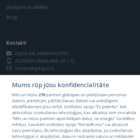
Jautājumi un atbildes
Blogs
Kontakti
City24 SIA, (40003692375)
28259069
(darba dien. 09-17)
contact@getapro.lv
Mums rūp jūsu konfidencialitāte
Mēs un mūsu
270
partneri glabājam un piekļūstam personas
datiem, piemēram, pārlūkošanas datiem vai unikālajiem
Valstis
identifikatoriem jūsu ierīcē. Izvēloties opciju “Es piekrītu”, tiek
aktivizētas izsekošanas tehnoloģijas, kas atbalsta zem virsraksta
Igaunija
“Mēs un mūsu partneri apstrādājam datus, lai sniegtu” norādītos
Latvija
mērķus, savukārt izvēloties opciju “Noraidīt visu” vai atsaucot
savu piekrišanu, šīs tehnoloģijas tiks atspējotas. Ja izsekošanas
Lietuva
tehnoloģijas ir atspējotas, daļa no redzamā satura un reklāmām