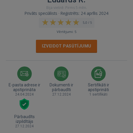
Bija vietnē: Pirms 5 mēn.
Privāts speciālists · Reģistrēts: 24 aprīlis 2024
5,0 / 5
Vērtējumi: 5
IZVEIDOT PASŪTĪJUMU
E-pasta adrese ir
Dokumenti ir
Sertifikāti ir
apstiprināta
pārbaudīti
apstiprināti
24.04.2024
27.12.2024
1 sertifikāti
Pārbaudīts
izpildītājs
27.12.2024