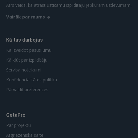
REĢISTRĀCIJA
Ātrs veids, kā atrast uzticamu izpildītāju jebkuram uzdevumam.
Vairāk par mums
Kā tas darbojas
Kā izveidot pasūtījumu
Kā kļūt par izpildītāju
Servisa noteikumi
Konfidencialitātes politika
Pārvaldīt preferences
GetaPro
Par projektu
Atgriezeniskā saite