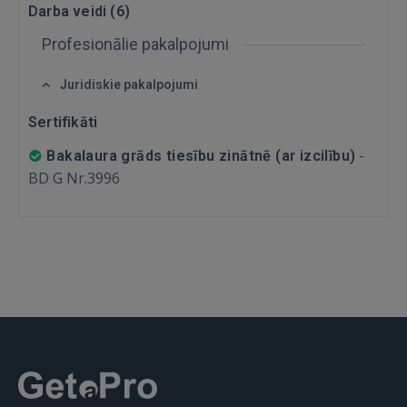
Darba veidi (
6
)
Profesionālie pakalpojumi
Juridiskie pakalpojumi
Sertifikāti
IENĀKT
-
Bakalaura grāds tiesību zinātnē (ar izcilību)
Aizmirsāt paroli?
Atcerēties?
BD G Nr.3996
FACEBOOK
GOOGLE
 Sign in with Apple
Vēl neesat reģistrējies?