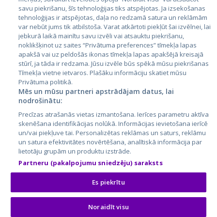
savu piekrišanu, šīs tehnoloģijas tiks atspējotas. Ja izsekošanas
Lietuva
tehnoloģijas ir atspējotas, daļa no redzamā satura un reklāmām
var nebūt jums tik atbilstoša. Varat atkārtoti piekļūt šai izvēlnei, lai
jebkurā laikā mainītu savu izvēli vai atsauktu piekrišanu,
noklikšķinot uz saites “Privātuma preferences” tīmekļa lapas
apakšā vai uz peldošās ikonas tīmekļa lapas apakšējā kreisajā
stūrī, ja tāda ir redzama. Jūsu izvēle būs spēkā mūsu piekrišanas
Tīmekļa vietne ietvaros. Plašāku informāciju skatiet mūsu
Privātuma politikā.
Mēs un mūsu partneri apstrādājam datus, lai
nodrošinātu:
City24.lv
CVbankas.lt
Precīzas atrašanās vietas izmantošana. Ierīces parametru aktīva
City24.ee
Kainos.lt
skenēšana identifikācijas nolūkā. Informācijas ievietošana ierīcē
GetaPro.lv
Paslaugos.lt
un/vai piekļuve tai. Personalizētas reklāmas un saturs, reklāmu
GetaPro.ee
auto24.ee
un satura efektivitātes novērtēšana, analītiskā informācija par
lietotāju grupām un produktu izstrāde.
Skelbiu.lt
KV.ee
Partneru (pakalpojumu sniedzēju) saraksts
Autoplius.lt
Osta.ee
Aruodas.lt
KuldneBörs.ee
Es piekrītu
Noraidīt visu