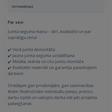
FOTOGRĀFIJAS
Par sevi
Jumta seguma maiņa – ātri, kvalitatīvi un par
saprātīgu cenu!
✔️ Vecā jumta demontāža
✔️ Jauna jumta seguma uzstādīšana
✔️ Metāla, skārda un citu jumtu montāža
✔️ Kvalitatīvi materiāli un garantija paveiktajiem
darbiem
Strādājam gan privātmājām, gan saimniecības
ēkām. Nodrošinām individuālu pieeju, precīzu
darbu izpildi un sakoptu darba vidi pēc projekta
pabeigšanas.
Ienākt