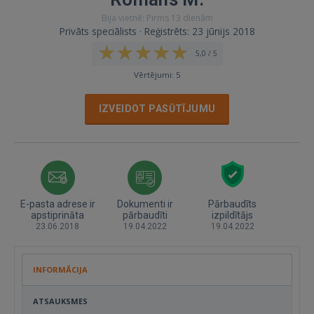
Bija vietnē: Pirms 13 dienām
Privāts speciālists · Reģistrēts: 23 jūnijs 2018
5,0 / 5
Vērtējumi: 5
IZVEIDOT PASŪTĪJUMU
E-pasta adrese ir
Dokumenti ir
Pārbaudīts
apstiprināta
pārbaudīti
izpildītājs
23.06.2018
19.04.2022
19.04.2022
INFORMĀCIJA
ATSAUKSMES