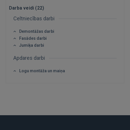
Darba veidi (
22
)
Celtniecības darbi
Demontāžas darbi
Fasādes darbi
Jumiķa darbi
IENĀKT
Apdares darbi
Aizmirsāt paroli?
Atcerēties?
Logu montāža un maiņa
FACEBOOK
GOOGLE
 Sign in with Apple
Vēl neesat reģistrējies?