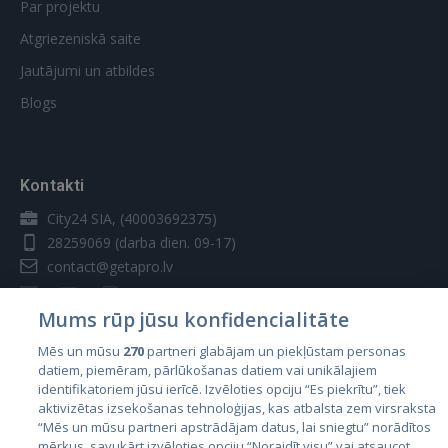
Par projektu
Atgriezeniskā saite
Jautājumi un atbildes
Blogs
Kontakti
City24 SIA, (40003692375)
28259069
(darba dien. 09-17)
contact@getapro.lv
Mums rūp jūsu konfidencialitāte
Mēs un mūsu
270
partneri glabājam un piekļūstam personas
datiem, piemēram, pārlūkošanas datiem vai unikālajiem
Valstis
identifikatoriem jūsu ierīcē. Izvēloties opciju “Es piekrītu”, tiek
aktivizētas izsekošanas tehnoloģijas, kas atbalsta zem virsraksta
Igaunija
“Mēs un mūsu partneri apstrādājam datus, lai sniegtu” norādītos
Latvija
mērķus, savukārt izvēloties opciju “Noraidīt visu” vai atsaucot