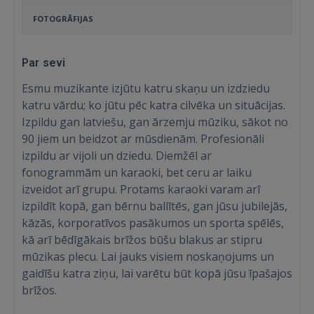
FOTOGRĀFIJAS
Par sevi
Esmu muzikante izjūtu katru skaņu un izdziedu
katru vārdu; ko jūtu pēc katra cilvēka un situācijas.
Izpildu gan latviešu, gan ārzemju mūziku, sākot no
90 jiem un beidzot ar mūsdienām. Profesionāli
izpildu ar vijoli un dziedu. Diemžēl ar
fonogrammām un karaoki, bet ceru ar laiku
izveidot arī grupu. Protams karaoki varam arī
izpildīt kopā, gan bērnu ballītēs, gan jūsu jubilejās,
kāzās, korporatīvos pasākumos un sporta spēlēs,
kā arī bēdīgākais brīžos būšu blakus ar stipru
mūzikas plecu. Lai jauks visiem noskaņojums un
Ienākt
gaidīšu katra ziņu, lai varētu būt kopā jūsu īpašajos
brīžos.