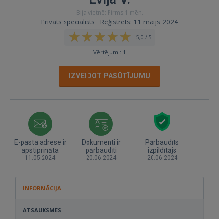
Bija vietnē: Pirms 1 mēn.
Privāts speciālists · Reģistrēts: 11 maijs 2024
5,0 / 5
Vērtējumi: 1
IZVEIDOT PASŪTĪJUMU
E-pasta adrese ir
Dokumenti ir
Pārbaudīts
apstiprināta
pārbaudīti
izpildītājs
11.05.2024
20.06.2024
20.06.2024
INFORMĀCIJA
ATSAUKSMES