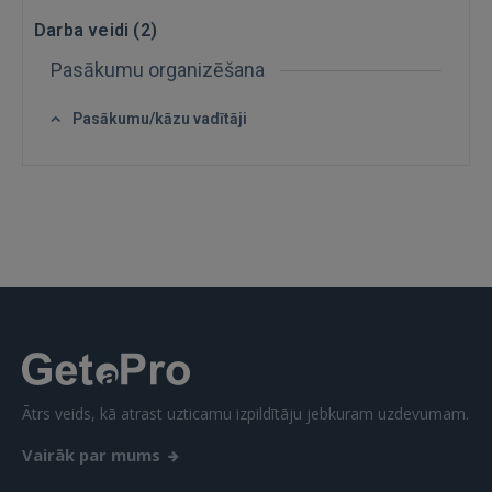
Darba veidi (
2
)
Pasākumu organizēšana
IENĀKT
Pasākumu/kāzu vadītāji
Aizmirsāt paroli?
Atcerēties?
FACEBOOK
GOOGLE
 Sign in with Apple
Vēl neesat reģistrējies?
Ātrs veids, kā atrast uzticamu izpildītāju jebkuram uzdevumam.
REĢISTRĀCIJA
Vairāk par mums