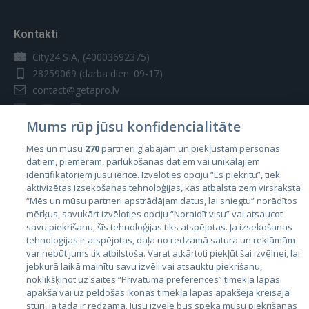
Kontakti
City24 SIA, (40003692375)
28259069
(darba dien. 09-17)
contact@getapro.lv
Mums rūp jūsu konfidencialitāte
Mēs un mūsu
270
partneri glabājam un piekļūstam personas
datiem, piemēram, pārlūkošanas datiem vai unikālajiem
Valstis
identifikatoriem jūsu ierīcē. Izvēloties opciju “Es piekrītu”, tiek
aktivizētas izsekošanas tehnoloģijas, kas atbalsta zem virsraksta
Igaunija
“Mēs un mūsu partneri apstrādājam datus, lai sniegtu” norādītos
Latvija
mērķus, savukārt izvēloties opciju “Noraidīt visu” vai atsaucot
savu piekrišanu, šīs tehnoloģijas tiks atspējotas. Ja izsekošanas
Lietuva
tehnoloģijas ir atspējotas, daļa no redzamā satura un reklāmām
var nebūt jums tik atbilstoša. Varat atkārtoti piekļūt šai izvēlnei, lai
jebkurā laikā mainītu savu izvēli vai atsauktu piekrišanu,
noklikšķinot uz saites “Privātuma preferences” tīmekļa lapas
apakšā vai uz peldošās ikonas tīmekļa lapas apakšējā kreisajā
stūrī, ja tāda ir redzama. Jūsu izvēle būs spēkā mūsu piekrišanas