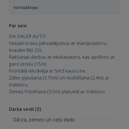
FOTOGRĀFIJAS
Par sevi
SIA DALER AUTO
Veicam kravu pārvadājumus ar manipulatoru,
kravām līdz 22t.
Rakšanas darbus ar ekskavatoru, kas aprīkots ar
garo strelu (15m).
Frontālā iekrāvēja ar 5m3 kausu īre.
Zāles pļaušana (3.15m) un mulčēšana (2.4m) ar
traktoru.
Zemes frēzēšana (3.5m) platumā ar traktoru.
Darba veidi (
5
)
Ienākt
Dārza, zemes un ceļu darbi