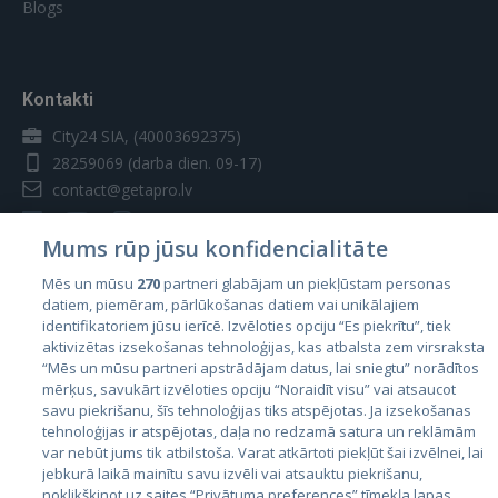
Blogs
Kontakti
City24 SIA, (40003692375)
28259069
(darba dien. 09-17)
contact@getapro.lv
Mums rūp jūsu konfidencialitāte
Mēs un mūsu
270
partneri glabājam un piekļūstam personas
datiem, piemēram, pārlūkošanas datiem vai unikālajiem
Valstis
identifikatoriem jūsu ierīcē. Izvēloties opciju “Es piekrītu”, tiek
aktivizētas izsekošanas tehnoloģijas, kas atbalsta zem virsraksta
Igaunija
“Mēs un mūsu partneri apstrādājam datus, lai sniegtu” norādītos
Latvija
mērķus, savukārt izvēloties opciju “Noraidīt visu” vai atsaucot
savu piekrišanu, šīs tehnoloģijas tiks atspējotas. Ja izsekošanas
Lietuva
tehnoloģijas ir atspējotas, daļa no redzamā satura un reklāmām
var nebūt jums tik atbilstoša. Varat atkārtoti piekļūt šai izvēlnei, lai
jebkurā laikā mainītu savu izvēli vai atsauktu piekrišanu,
noklikšķinot uz saites “Privātuma preferences” tīmekļa lapas