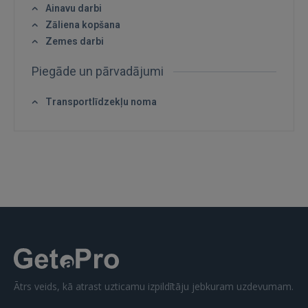
Ainavu darbi
Zāliena kopšana
Zemes darbi
Piegāde un pārvadājumi
IENĀKT
Transportlīdzekļu noma
Aizmirsāt paroli?
Atcerēties?
FACEBOOK
GOOGLE
 Sign in with Apple
Vēl neesat reģistrējies?
Ātrs veids, kā atrast uzticamu izpildītāju jebkuram uzdevumam.
REĢISTRĀCIJA