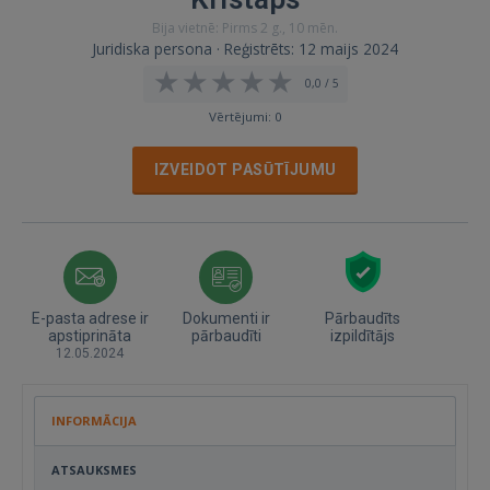
Bija vietnē: Pirms 2 g., 10 mēn.
Juridiska persona · Reģistrēts: 12 maijs 2024
0,0 / 5
Vērtējumi: 0
IZVEIDOT PASŪTĪJUMU
E-pasta adrese ir
Dokumenti ir
Pārbaudīts
apstiprināta
pārbaudīti
izpildītājs
12.05.2024
INFORMĀCIJA
ATSAUKSMES