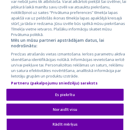
var nebūt jums tik atbilstoša. Varat atkārtoti piekļūt šai izvēlnei, lai
jebkurā laikā mainītu savu izvēli vai atsauktu piekrišanu,
noklikšķinot uz saites “Privātuma preferences” tīmekļa lapas
apakšā vai uz peldošās ikonas tīmekļa lapas apakšējā kreisajā
stūrī, ja tāda ir redzama. Jūsu izvēle būs spēkā mūsu piekrišanas
Tīmekļa vietne ietvaros. Plašāku informāciju skatiet mūsu
Privātuma politikā.
Mēs un mūsu partneri apstrādājam datus, lai
nodrošinātu:
City24.lv
CVbankas.lt
Precīzas atrašanās vietas izmantošana. Ierīces parametru aktīva
City24.ee
Kainos.lt
skenēšana identifikācijas nolūkā. Informācijas ievietošana ierīcē
GetaPro.lv
Paslaugos.lt
un/vai piekļuve tai. Personalizētas reklāmas un saturs, reklāmu
GetaPro.ee
auto24.ee
un satura efektivitātes novērtēšana, analītiskā informācija par
lietotāju grupām un produktu izstrāde.
Skelbiu.lt
KV.ee
Partneru (pakalpojumu sniedzēju) saraksts
Autoplius.lt
Osta.ee
Aruodas.lt
KuldneBörs.ee
Es piekrītu
Noraidīt visu
© 2026 GetaPro. Visas tiesības aizsargātas.
Rādīt mērķus