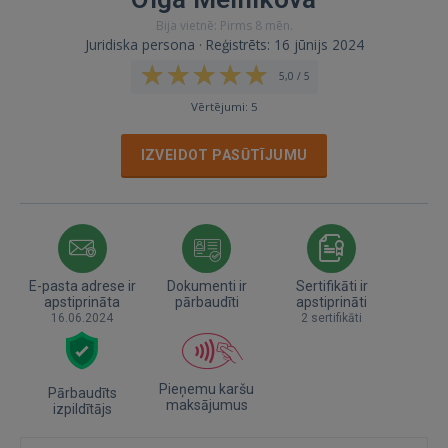
Bija vietnē: Pirms 8 mēn.
Juridiska persona · Reģistrēts: 16 jūnijs 2024
5,0 / 5
Vērtējumi: 5
IZVEIDOT PASŪTĪJUMU
E-pasta adrese ir
Dokumenti ir
Sertifikāti ir
apstiprināta
pārbaudīti
apstiprināti
16.06.2024
2 sertifikāti
Pieņemu karšu
Pārbaudīts
maksājumus
izpildītājs