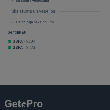
MI satura veidošana
FACEBOOK
Skaistums un veselība
GOOGLE
Psihologa pakalpojumi
Sertifikāti
 Sign in with Apple
-
8234
GSFA
Vēl neesat reģistrējies?
-
8223
GSFA
REĢISTRĀCIJA