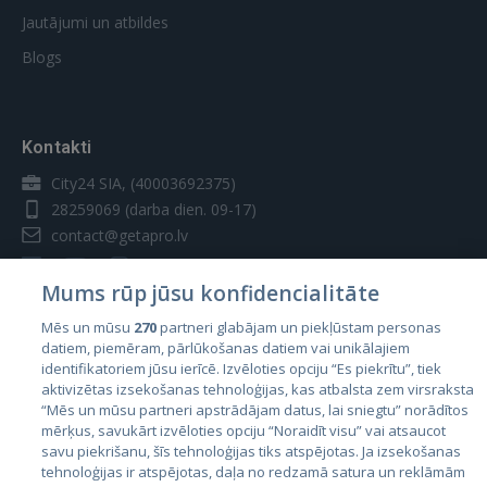
Jautājumi un atbildes
Blogs
Kontakti
City24 SIA, (40003692375)
28259069
(darba dien. 09-17)
contact@getapro.lv
Mums rūp jūsu konfidencialitāte
Mēs un mūsu
270
partneri glabājam un piekļūstam personas
datiem, piemēram, pārlūkošanas datiem vai unikālajiem
Valstis
identifikatoriem jūsu ierīcē. Izvēloties opciju “Es piekrītu”, tiek
aktivizētas izsekošanas tehnoloģijas, kas atbalsta zem virsraksta
Igaunija
“Mēs un mūsu partneri apstrādājam datus, lai sniegtu” norādītos
Latvija
mērķus, savukārt izvēloties opciju “Noraidīt visu” vai atsaucot
savu piekrišanu, šīs tehnoloģijas tiks atspējotas. Ja izsekošanas
Lietuva
tehnoloģijas ir atspējotas, daļa no redzamā satura un reklāmām