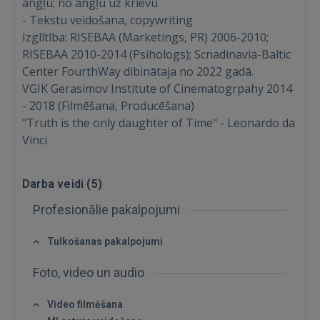
angļu; no angļu uz krievu
- Tekstu veidošana, copywriting
Izglītība: RISEBAA (Marketings, PR) 2006-2010;
RISEBAA 2010-2014 (Psihologs); Scnadinavia-Baltic
Center FourthWay dibinātaja no 2022 gadā.
VGIK Gerasimov Institute of Cinematogrpahy 2014
- 2018 (Filmēšana, Producēšana)
"Truth is the only daughter of Time" - Leonardo da
Vinci
Ienākt
Darba veidi (
5
)
Profesionālie pakalpojumi
Tulkošanas pakalpojumi
IENĀKT
Foto, video un audio
Aizmirsāt paroli?
Atcerēties?
Video filmēšana