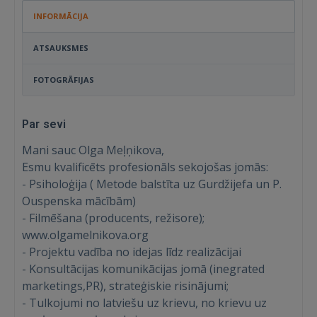
INFORMĀCIJA
ATSAUKSMES
FOTOGRĀFIJAS
Par sevi
Mani sauc Olga Meļņikova,
Esmu kvalificēts profesionāls sekojošas jomās:
- Psiholoģija ( Metode balstīta uz Gurdžijefa un P.
Ouspenska mācībām)
- Filmēšana (producents, režisore);
www.olgamelnikova.org
- Projektu vadība no idejas līdz realizācijai
- Konsultācijas komunikācijas jomā (inegrated
marketings,PR), strateģiskie risinājumi;
- Tulkojumi no latviešu uz krievu, no krievu uz