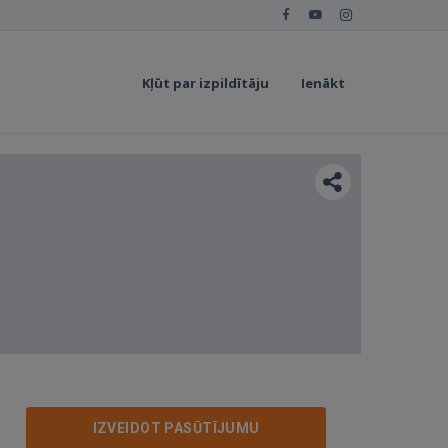
Kļūt par izpildītāju
Ienākt
IZVEIDOT PASŪTĪJUMU