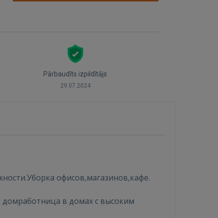
Pārbaudīts izpildītājs
29.07.2024
жности.Уборка офисов,магазинов,кафе.
 домработница в домах с высоким