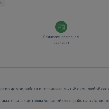
/ 5
Dokumenti ir pārbaudīti
29.07.2024
Ienākt
вартир,домов,работа в гостинице,мытьё окон любой сло
IENĀKT
нимательна к деталям.Большой опыт работы в Лондоне
Aizmirsāt paroli?
Atcerēties?