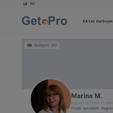
LV
RU
Kā tas darbojas
Skatījumi: 263
Marina M.
Bija vietnē: Pirms 10 mēn
Privāts speciālists · Reģistr