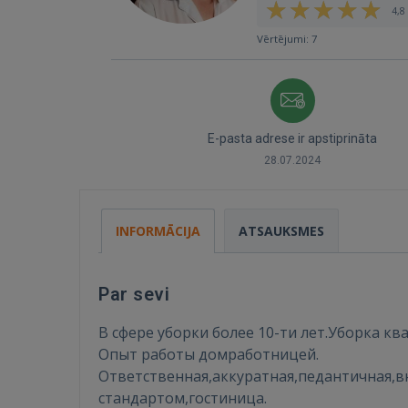
4,8 
Vērtējumi: 7
E-pasta adrese ir apstiprināta
28.07.2024
INFORMĀCIJA
ATSAUKSMES
Par sevi
В сфере уборки более 10-ти лет.Уборка к
Опыт работы домработницей.
Ответственная,аккуратная,педантичная,в
стандартом,гостиница.