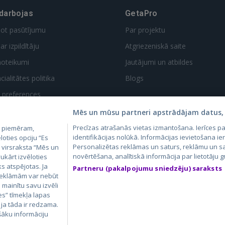
 darbojas
GetaPro
dot pasūtījumu
Par projektu
ar izpildītāju
Atgriezeniskā saite
noteikumi
Jautājumi un atbildes
ialitātes politika
Blogs
t preferences
Mēs un mūsu partneri apstrādājam datus, 
Precīzas atrašanās vietas izmantošana. Ierīces 
, piemēram,
identifikācijas nolūkā. Informācijas ievietošana ier
loties opciju “Es
Personalizētas reklāmas un saturs, reklāmu un sa
m virsraksta “Mēs un
novērtēšana, analītiskā informācija par lietotāju
ukārt izvēloties
4.lv
GetaPro.lv
Skelbiu.lt
Aruodas.lt
Kain
ks atspējotas. Ja
Partneru (pakalpojumu sniedzēju) saraksts
24.ee
GetaPro.ee
Autoplius.lt
CVbankas.lt
Pas
 reklāmām var nebūt
ā mainītu savu izvēli
es” tīmekļa lapas
 ja tāda ir redzama.
šāku informāciju