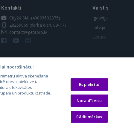
Kontakti
Valstis
City24 SIA, (40003692375)
Igaunija
28259069
(darba dien. 09-17)
Latvija
contact@getapro.lv
Lietuva
lai nodrošinātu:
parametru aktīva skenēšana
īcē un/vai piekļuve tai.
Es piekrītu
tura efektivitātes
 grupām un produktu izstrāde.
os.lt
auto24.ee
Osta.ee
Noraidīt visu
laugos.lt
KV.ee
KuldneBörs.ee
Rādīt mērķus