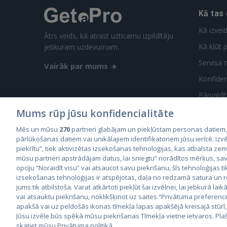
Kā tas
Kā izvei
Ātrs veids, kā atrast uzticamu izpildītāju
Kā kļūt p
jebkuram uzdevumam.
Servisa 
Vairāk par mums
Konfidenc
Pārvaldī
Mums rūp jūsu konfidencialitāte
Mēs un mūsu
270
partneri glabājam un piekļūstam personas datiem
pārlūkošanas datiem vai unikālajiem identifikatoriem jūsu ierīcē. Izvē
piekrītu”, tiek aktivizētas izsekošanas tehnoloģijas, kas atbalsta ze
mūsu partneri apstrādājam datus, lai sniegtu” norādītos mērķus, sav
City2
opciju “Noraidīt visu” vai atsaucot savu piekrišanu, šīs tehnoloģijas ti
City
izsekošanas tehnoloģijas ir atspējotas, daļa no redzamā satura un
jums tik atbilstoša. Varat atkārtoti piekļūt šai izvēlnei, lai jebkurā laik
vai atsauktu piekrišanu, noklikšķinot uz saites “Privātuma preferenc
apakšā vai uz peldošās ikonas tīmekļa lapas apakšējā kreisajā stūrī,
Jūsu izvēle būs spēkā mūsu piekrišanas Tīmekļa vietne ietvaros. Pla
skatiet mūsu Privātuma politikā.