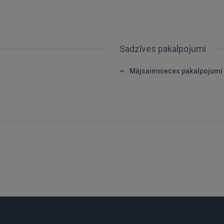
FACEBOOK
Sadzīves pakalpojumi
GOOGLE
Mājsaimnieces pakalpojumi
 Sign in with Apple
Vēl neesat reģistrējies?
REĢISTRĀCIJA