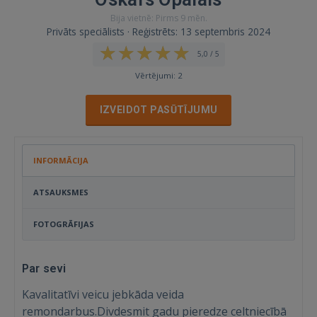
Bija vietnē: Pirms 9 mēn.
Privāts speciālists · Reģistrēts: 13 septembris 2024
5,0 / 5
Vērtējumi: 2
IZVEIDOT PASŪTĪJUMU
INFORMĀCIJA
ATSAUKSMES
FOTOGRĀFIJAS
Par sevi
Kavalitatīvi veicu jebkāda veida
remondarbus.Divdesmit gadu pieredze celtniecībā