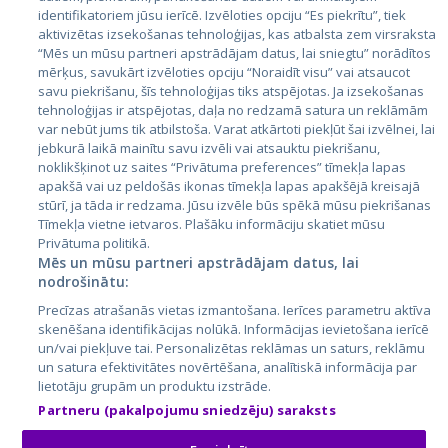
Valstis
identifikatoriem jūsu ierīcē. Izvēloties opciju “Es piekrītu”, tiek
aktivizētas izsekošanas tehnoloģijas, kas atbalsta zem virsraksta
Igaunija
“Mēs un mūsu partneri apstrādājam datus, lai sniegtu” norādītos
Latvija
mērķus, savukārt izvēloties opciju “Noraidīt visu” vai atsaucot
savu piekrišanu, šīs tehnoloģijas tiks atspējotas. Ja izsekošanas
Lietuva
tehnoloģijas ir atspējotas, daļa no redzamā satura un reklāmām
var nebūt jums tik atbilstoša. Varat atkārtoti piekļūt šai izvēlnei, lai
jebkurā laikā mainītu savu izvēli vai atsauktu piekrišanu,
noklikšķinot uz saites “Privātuma preferences” tīmekļa lapas
apakšā vai uz peldošās ikonas tīmekļa lapas apakšējā kreisajā
stūrī, ja tāda ir redzama. Jūsu izvēle būs spēkā mūsu piekrišanas
Tīmekļa vietne ietvaros. Plašāku informāciju skatiet mūsu
Privātuma politikā.
Mēs un mūsu partneri apstrādājam datus, lai
nodrošinātu:
City24.lv
CVbankas.lt
Precīzas atrašanās vietas izmantošana. Ierīces parametru aktīva
City24.ee
Kainos.lt
skenēšana identifikācijas nolūkā. Informācijas ievietošana ierīcē
GetaPro.lv
Paslaugos.lt
un/vai piekļuve tai. Personalizētas reklāmas un saturs, reklāmu
GetaPro.ee
auto24.ee
un satura efektivitātes novērtēšana, analītiskā informācija par
lietotāju grupām un produktu izstrāde.
Skelbiu.lt
KV.ee
Partneru (pakalpojumu sniedzēju) saraksts
Autoplius.lt
Osta.ee
Aruodas.lt
KuldneBörs.ee