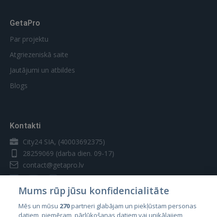
GetaPro
Par projektu
Atgriezeniskā saite
Jautājumi un atbildes
Blogs
Kontakti
City24 SIA, (40003692375)
28259069
(darba dien. 09-17)
contact@getapro.lv
Mums rūp jūsu konfidencialitāte
Mēs un mūsu
270
partneri glabājam un piekļūstam personas
datiem, piemēram, pārlūkošanas datiem vai unikālajiem