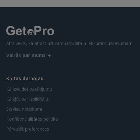
Aizmirsāt paroli?
Atcerēties?
FACEBOOK
Ātrs veids, kā atrast uzticamu izpildītāju jebkuram uzdevumam.
GOOGLE
Vairāk par mums
 Sign in with Apple
Vēl neesat reģistrējies?
Kā tas darbojas
Kā izveidot pasūtījumu
REĢISTRĀCIJA
Kā kļūt par izpildītāju
Servisa noteikumi
Konfidencialitātes politika
Pārvaldīt preferences