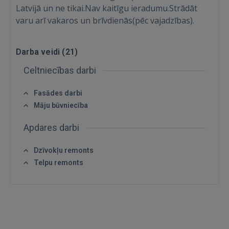
Latvijā un ne tikai.Nav kaitīgu ieradumu.Strādāt
varu arī vakaros un brīvdienās(pēc vajadzības).
Darba veidi (
21
)
Celtniecības darbi
Fasādes darbi
Māju būvniecība
Apdares darbi
Ienākt
Dzīvokļu remonts
Telpu remonts
IENĀKT