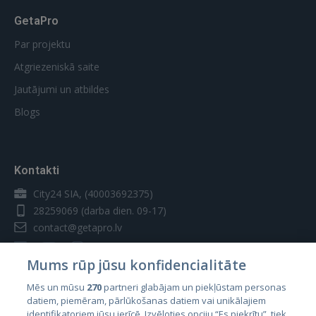
GetaPro
Par projektu
Atgriezeniskā saite
Jautājumi un atbildes
Blogs
Kontakti
City24 SIA, (40003692375)
28259069
(darba dien. 09-17)
contact@getapro.lv
Mums rūp jūsu konfidencialitāte
Mēs un mūsu
270
partneri glabājam un piekļūstam personas
datiem, piemēram, pārlūkošanas datiem vai unikālajiem
Valstis
identifikatoriem jūsu ierīcē. Izvēloties opciju “Es piekrītu”, tiek