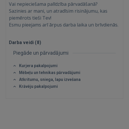
Vai nepieciešama palīdzība pārvadāšanā?
Ienākt
Sazinies ar mani, un atradīsim risinājumu, kas
piemērots tieši Tev!
Esmu pieejams arī ārpus darba laika un brīvdienās.
Darba veidi (
8
)
Piegāde un pārvadājumi
IENĀKT
Kurjera pakalpojumi
Aizmirsāt paroli?
Atcerēties?
Mēbeļu un tehnikas pārvadājumi
Atkritumu, sniega, lapu izvešana
FACEBOOK
Krāvēju pakalpojumi
GOOGLE
 Sign in with Apple