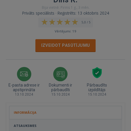
Bija vietnē: Pirms 1 g., 3 mēn.
Privāts speciālists · Reģistrēts: 13 oktobris 2024
5,0 / 5
Vērtējumi: 19
IZVEIDOT PASŪTĪJUMU
E-pasta adrese ir
Dokumenti ir
Pārbaudīts
apstiprināta
pārbaudīti
izpildītājs
13.10.2024
15.10.2024
15.10.2024
INFORMĀCIJA
ATSAUKSMES