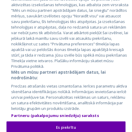
aktivizētas izsekošanas tehnoloģijas, kas atbalsta zem virsraksta
Igaunija
“Mēs un mūsu partneri apstrādājam datus, lai sniegtu” norādītos
Latvija
mērķus, savukārt izvēloties opciju “Noraidīt visu” vai atsaucot
savu piekrišanu, šīs tehnoloģijas tiks atspējotas. Ja izsekošanas
Lietuva
tehnoloģijas ir atspējotas, daļa no redzamā satura un reklāmām
var nebūt jums tik atbilstoša. Varat atkārtoti piekļūt šai izvēlnei, lai
jebkurā laikā mainītu savu izvēli vai atsauktu piekrišanu,
noklikšķinot uz saites “Privātuma preferences” tīmekļa lapas
apakšā vai uz peldošās ikonas tīmekļa lapas apakšējā kreisajā
stūrī, ja tāda ir redzama. Jūsu izvēle būs spēkā mūsu piekrišanas
Tīmekļa vietne ietvaros. Plašāku informāciju skatiet mūsu
Privātuma politikā.
Mēs un mūsu partneri apstrādājam datus, lai
nodrošinātu:
City24.lv
CVbankas.lt
Precīzas atrašanās vietas izmantošana. Ierīces parametru aktīva
City24.ee
Kainos.lt
skenēšana identifikācijas nolūkā. Informācijas ievietošana ierīcē
GetaPro.lv
Paslaugos.lt
un/vai piekļuve tai. Personalizētas reklāmas un saturs, reklāmu
GetaPro.ee
auto24.ee
un satura efektivitātes novērtēšana, analītiskā informācija par
lietotāju grupām un produktu izstrāde.
Skelbiu.lt
KV.ee
Partneru (pakalpojumu sniedzēju) saraksts
Autoplius.lt
Osta.ee
Aruodas.lt
KuldneBörs.ee
Es piekrītu