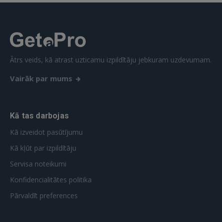
Vēl neesat reģistrējies?
REĢISTRĀCIJA
Ātrs veids, kā atrast uzticamu izpildītāju jebkuram uzdevumam.
Vairāk par mums
Kā tas darbojas
Kā izveidot pasūtījumu
Kā kļūt par izpildītāju
Servisa noteikumi
Konfidencialitātes politika
Pārvaldīt preferences